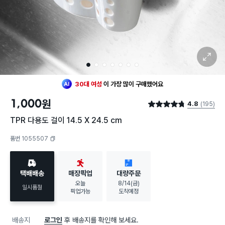
확대 보기
1
2
3
4
5
6
7
최근 한달
156명
이
구매했어요
30대 여성
이 가장 많이
구매했어요
최근 한달
156명
이
구매했어요
1,000
원
4.8
(195)
30대 여성
이 가장 많이
구매했어요
별점 4.8점
TPR 다용도 걸이 14.5 X 24.5 cm
품번 1055507
복사하기
택배배송
매장픽업
대량주문
오늘
8/14(금)
일시품절
픽업가능
도착예정
배송지
로그인
후 배송지를 확인해 보세요.