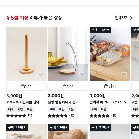
4.5점 이상
리뷰가 좋은 상품
전체보기
구매 1.6만+
구매
담기
담기
담기
3,000
3,000
1,000
2,0
원
원
원
고무나무 키친타월 걸이
원형 받침 바나나 걸이
클리어 바구니 19.5X9.5X
수납 
6.2cm
택배배송
매장픽업
오늘배송
택배배송
매장픽업
오늘배송
택배배송
매장픽업
택배
517
457
415
별점 4.9점
별점 4.9점
별점 4.9점
별점 
건 작성
건 작성
건 작성
구매 1.5만+
구매 1.9만+
구매 2.3만+
구매