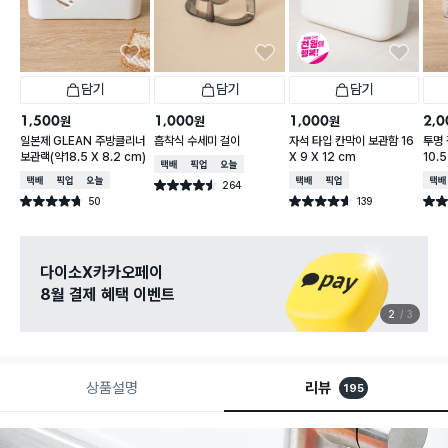
담기
담기
담기
1,500
1,000
1,000
2,0
원
원
원
일본제 GLEAN 주방클리너
흡착식 수세미 걸이
자석 타입 칸막이 보관함 16
투명 
보관랙(약18.5 X 8.2 cm)
X 9 X 12 cm
10.
택배배송
매장픽업
오늘배송
택배배송
매장픽업
오늘배송
택배배송
매장픽업
택배
264
별점 4.5점
건 작성
50
139
별점 4.7점
별점 4.6점
별점 
건 작성
건 작성
관심 있는 신상 입고
무료로 알림 받기
3
3
상품설명
리뷰
195