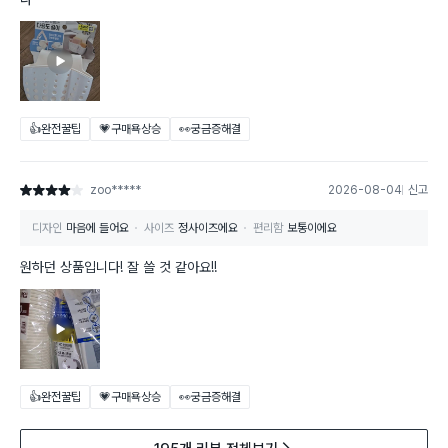
👍완전꿀팁
💗구매욕상승
👀궁금증해결
zoo*****
2026-08-04
신고
별점 4점
디자인
마음에 들어요
사이즈
정사이즈에요
편리함
보통이에요
원하던 상품입니다! 잘 쓸 것 같아요!!
👍완전꿀팁
💗구매욕상승
👀궁금증해결