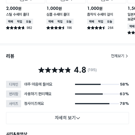
2,000
1,000
1,000
1,5
원
원
원
스틸 수세미 홀더
심플 수세미 홀더
흡착식 수세미 걸이
일본
보관랙
택배배송
매장픽업
오늘배송
택배배송
매장픽업
오늘배송
택배배송
매장픽업
오늘배송
택배
982
196
264
별점 4.7점
별점 4.5점
별점 4.5점
건 작성
건 작성
건 작성
별점 
리뷰
전체보기
4.8
별점 4.8점
(195)
아주 마음에 들어요
58%
디자인
사용하기 편리해요
63%
편리함
정사이즈에요
78%
사이즈
자세히 보기
사진&동영상