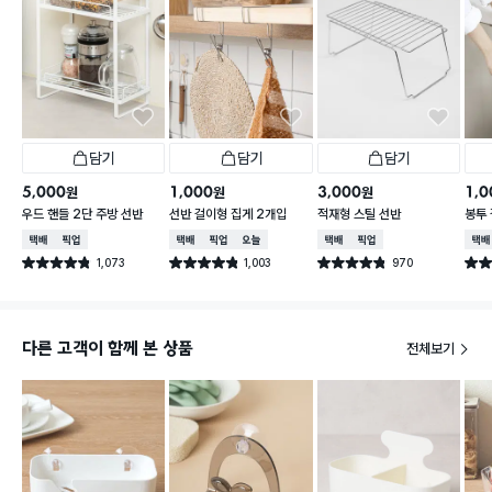
담기
담기
담기
5,000
1,000
3,000
1,0
원
원
원
우드 핸들 2단 주방 선반
선반 걸이형 집게 2개입
적재형 스틸 선반
봉투
택배배송
매장픽업
택배배송
매장픽업
오늘배송
택배배송
매장픽업
택배
1,073
1,003
970
별점 4.8점
별점 4.8점
별점 4.8점
별점 
건 작성
건 작성
건 작성
다른 고객이 함께 본 상품
전체보기