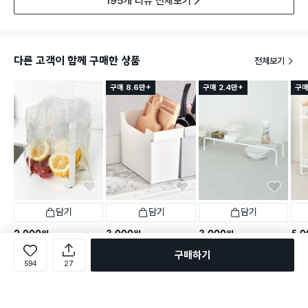
195개 리뷰 전체보기
다른 고객이 함께 구매한 상품
전체보기
구매 8.6만+
구매 2.4만+
구매
담기
담기
담기
2,000
3,000
3,000
5,0
원
원
원
접이식 비닐봉투 걸이 15 X
팬트리 수납 바구니 3호
주방용 틈새 선반 45.5 cm
우드 
구매하기
16.5 cm
594
27
택배배송
매장픽업
택배배송
매장픽업
택배
택배배송
매장픽업
2,103
1,318
별점 4.8점
별점 4.8점
별점 
건 작성
건 작성
1,137
별점 4.8점
건 작성