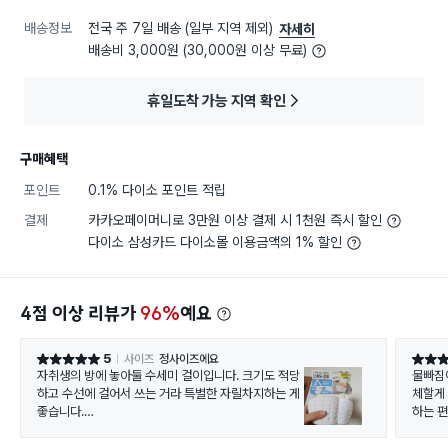
배송정보
전국 주 7일 배송 (일부 지역 제외)
자세히
배송비 3,000원 (30,000원 이상 무료)
휴일도착 가능 지역 확인
구매혜택
포인트
0.1% 다이소 포인트 적립
결제
카카오페이머니로 3만원 이상 결제 시 1천원 즉시 할인
다이소 삼성카드 다이소몰 이용금액의 1% 할인
4점 이상 리뷰가
96%
예요
5
사이즈
정사이즈에요
별점 5점
별점 5
자취생의 방에 놓아둘 수세미 걸이입니다. 크기도 적당
물빠짐
하고 수선에 걸어서 쓰는 거라 특별한 자릴차지하는 게
체할게
좋습니다.
하는 편
마감도 깔끔하게 잘나온 편인 것 같습니다. 색상도 좋고
방에 걸
요.