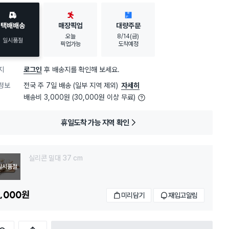
택배배송
매장픽업
대량주문
오늘
8/14(금)
일시품절
픽업가능
도착예정
지
로그인
후 배송지를 확인해 보세요.
정보
전국 주 7일 배송 (일부 지역 제외)
자세히
배송비 3,000원 (30,000원 이상 무료)
휴일도착 가능 지역 확인
실리콘 밀대 37 cm
일시품절
,000
원
미리담기
재입고알림