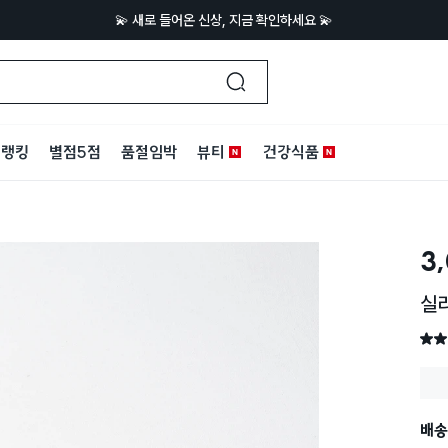
💫 새로 들어온 신상, 지금 확인하세요 💫
랭킹
별점5점
품절임박
뷰티
건강식품
3
실리
별점 
배송