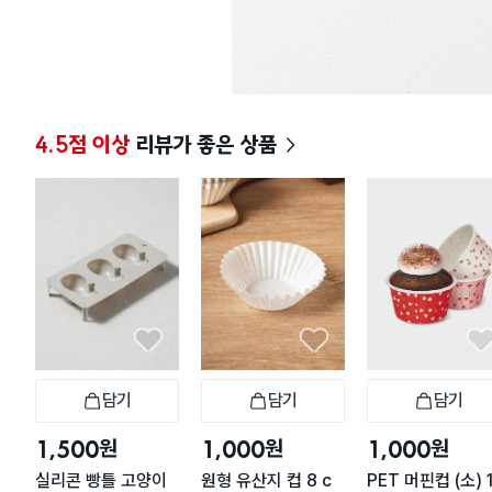
4.5점 이상
리뷰가 좋은 상품
담기
담기
담기
장바구니
장바구니
장
원
원
원
1,500
1,000
1,000
실리콘 빵틀 고양이
원형 유산지 컵 8 c
PET 머핀컵 (소) 