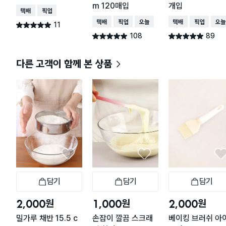
m 120매입
개입
택배배송
매장픽업
택배배송
매장픽업
오늘배송
택배배송
매장픽업
오늘
11
별점 5.0점
건 작성
108
89
별점 4.9점
별점 4.9점
건 작성
건 작성
다른 고객이 함께 본 상품
담기
담기
담기
장바구니
장바구니
장
원
원
원
2,000
1,000
2,000
밀가루 채반 15.5 c
손잡이 깔끔 스크래
베이킹 브러쉬 아