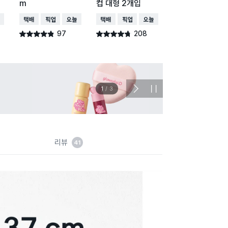
m
컵 대형 2개입
컵 중형 2개입
배송
택배배송
매장픽업
오늘배송
택배배송
매장픽업
오늘배송
택배배송
매장픽업
97
208
206
별점 4.8점
별점 4.7점
별점 4.8점
건 작성
건 작성
건 작
이벤트
관심 
2
/
3
다
정
음
지
슬
라
이
드
리뷰
41