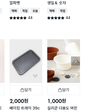
알파벳
생일＆ 숫자
입체 하트 15구
배송
택배배송
매장픽업
오늘배송
택배배송
매장픽업
택배배송
매장픽업
44
44
41
별점 4.9점
별점 4.9점
별점 4.9점
건 작성
건 작성
건 작
담기
담기
담기
바구니
장바구니
장바구니
장
원
원
원
2,000
1,000
1,000
이
베이킹 트레이 39c
실리콘 다용도 머핀
실리콘 다용도 머