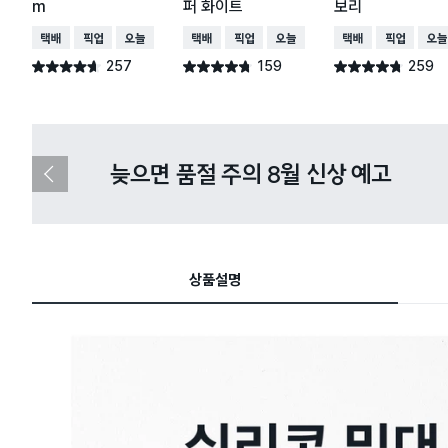
m
퍼 화이트
보리
택배배송
매장픽업
오늘배송
택배배송
매장픽업
오늘배송
택배배송
매장픽업
오늘
257
159
259
별점 4.6점
별점 4.7점
별점 4.7점
건 작성
건 작성
건 작성
다이소X카카오페이 8월 결제 혜택 
이
전
슬
라
이
드
상품설명