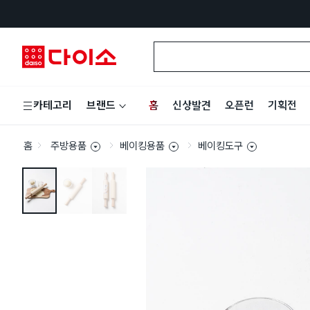
홈
신상발견
오픈런
기획전
카테고리
브랜드
홈
주방용품
베이킹용품
베이킹도구