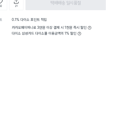
택배배송 일시품절
82
21
트
0.1% 다이소 포인트 적립
카카오페이머니로 3만원 이상 결제 시 1천원 즉시 할인
다이소 삼성카드 다이소몰 이용금액의 1% 할인
구매 1.1만+
담기
담기
담기
바구니
장바구니
장바구니
장
원
원
원
500
2,000
3,000
드
둥근 스크래퍼
사각 빵틀 23cm
원형 6구 빵틀