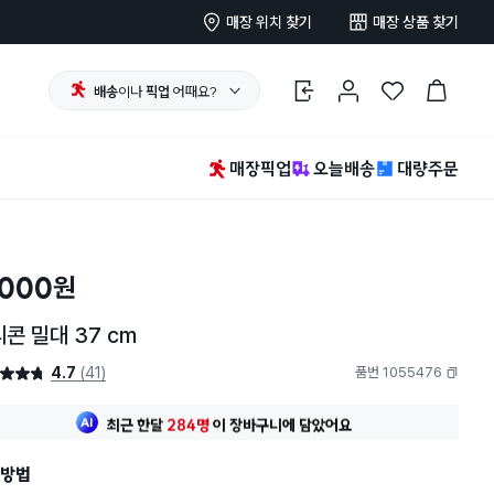
매장 위치 찾기
매장 상품 찾기
배송
이나
픽업
어때요?
로그인
마이페이지
찜 한 상품
장바구니
매장픽업
오늘배송
대량주문
,000
원
콘 밀대 37 cm
4.7
(41)
품번 1055476
4.7점
복사하기
최근 한달
284명
이
장바구니에 담았어요
20대 여성
이 가장 많이
찜했어요
최근 한달
284명
이
장바구니에 담았어요
방법
20대 여성
이 가장 많이
찜했어요