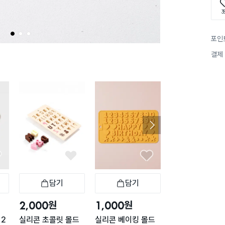
3
1
2
3
포인
결제
담기
담기
담기
바구니
장바구니
장바구니
장
원
원
원
2,000
1,000
1,000
12
실리콘 초콜릿 몰드
실리콘 베이킹 몰드
실리콘 베이킹 몰