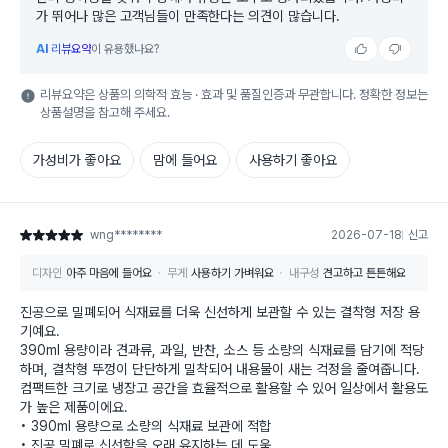
가 뛰어나 많은 고객님들이 만족한다는 의견이 많습니다.
AI
리뷰요약
이 유용했나요?
리뷰요약은 상품의 의학적 효능 · 효과 및 품질인증과 무관합니다. 정확한 정보는
상품설명을 참고해 주세요.
가성비가 좋아요
맘에 들어요
사용하기 좋아요
wng********
2026-07-18
신고
별점 5점
디자인
아주 마음에 들어요
무게
사용하기 가벼워요
내구성
견고하고 튼튼해요
진공으로 밀폐되어 식재료를 더욱 신선하게 보관할 수 있는 결착형 저장 용
기예요.
390ml 용량이라 견과류, 과일, 반찬, 소스 등 소량의 식재료를 담기에 적당
하며, 결착형 뚜껑이 단단하게 밀착되어 내용물이 새는 걱정을 줄여줍니다.
컴팩트한 크기로 냉장고 공간을 효율적으로 활용할 수 있어 일상에서 활용도
가 높은 제품이에요.
• 390ml 용량으로 소량의 식재료 보관에 적합
• 진공 밀폐로 신선함을 오래 유지하는 데 도움