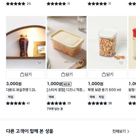
25
11
11
별점 5.0점
별점 5.0점
별점 5.0점
별점 
건 작성
건 작성
건 작성
담기
담기
담기
3,000
1,000
1,000
1,0
원
원
원
NEW
다용도 과실주병 1.2L
[스티커 포함] 디즈니 적층
투명 보관 용기 500 ml
원형 
가능한 말랑핏 600 ml 아
2개
매장픽업
택배배송
택배배송
매장픽업
택배
이보리
41
39
38
별점 4.9점
별점 4.9점
별점 4.9점
별점 
건 작성
건 작성
건 작성
79명 담는 중
다른 고객이 함께 본 상품
전체보기