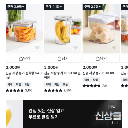
구매 3.9만+
구매 4.1만+
구매 2.7만+
구매
담기
담기
담기
2,000
3,000
2,000
3,0
원
원
원
진공 저장 용기 결착형 640
진공 저장 용기 1350 ml 결
진공 저장 용기 680 ml
진공 
ml
착형
택배배송
매장픽업
택배
택배배송
매장픽업
오늘배송
택배배송
매장픽업
오늘배송
721
별점 4.7점
별점 
건 작성
2,158
2,554
별점 4.8점
별점 4.8점
건 작성
건 작성
관심 있는 신상 입고
무료로 알림 받기
3
3