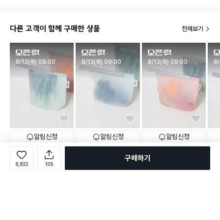
다른 고객이 함께 구매한 상품
전체보기
판매시작
판매시작
판매시작
판
8/13(목) 09:00
8/13(목) 09:00
8/13(목) 09:00
8/
알림신청
알림신청
알림신청
2,000
2,000
2,000
1,0
원
원
원
NEW
NEW
NEW
구매하기
[열탕 소독] 슬라이드 실리콘
[열탕 소독] 슬라이드 실리콘
[열탕 소독] 슬라이드 실리콘
[열탕
8,832
105
지퍼백 1.5 L
지퍼백 1 L
지퍼백 2 L
지퍼백
택배배송
매장픽업
택배배송
매장픽업
택배배송
매장픽업
택배