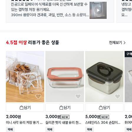
진공으로 밀폐되어 식재료를 더욱 신선하게 보관할 수
냉장고
있는 결착형 저장 용기예요.
결착형
390ml 용량이라 견과류, 과일, 반찬, 소스 등 소량의
요
식재료를 담기에 적당하며, 결착형 뚜껑이 단단하게 밀
플라스
착되어 내용물이 새는 걱정을 줄여줍니다. 컴팩트한 크
기로 냉장고 공간을 효율적으로 활용할 수 있어 일상에
서 활용도가 높은 제품이에요.
• 390ml 용량으로 소량의 식재료 보관에 적합
4.5점 이상
리뷰가 좋은 상품
전체보기
• 진공 밀폐로 신선함을 오래 유지하는 데 도움
• 결착형 뚜껑으로 밀폐력이 우수하고 보관이 편리함
구매
⭐️ 총평 : 소량의 식재료를 더욱 신선하고 깔끔하게 보관
할 수 있어 실용성이 높은 진공 저장 용기예요. 👍
담기
담기
담기
2,000
3,000
5,000
2,0
원
원
원
NEW
NEW
미니 사각 유리 저장 용기 13
실리콘 엣지 내열 유리 찬통
스테인리스 304 손잡이형
휘어
0 ml
550 ml
대용량 찬통 2.2 L
2 L
택배배송
택배배송
택배배송
택배