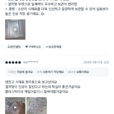
• 결착형 뚜껑으로 밀폐력이 우수하고 보관이 편리함
⭐️ 총평 : 소량의 식재료를 더욱 신선하고 깔끔하게 보관할 수 있어 실용성이
높은 진공 저장 용기예요. 👍
👍완전꿀팁
💗구매욕상승
👀궁금증해결
rea*******
2026-08-03
신고
별점 5점
디자인
마음에 들어요
무게
사용하기 적당해요
내구성
보통이에요
냉장고 식재료 정리용으로 보고샀어요
결착형이 진공이 잘된다고 하는데 확실히 좋은거같아요
플라스틱이라 깨질거같으니 잘써야할거같아요