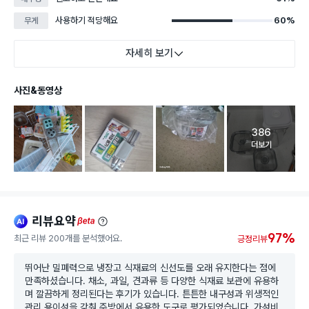
사용하기 적당해요
60%
무게
자세히 보기
사진&동영상
386
고객 리뷰 
더보기
리뷰요약
ai
beta
97%
최근 리뷰 200개를 분석했어요.
긍정리뷰
뛰어난 밀폐력으로 냉장고 식재료의 신선도를 오래 유지한다는 점에
만족하셨습니다. 채소, 과일, 견과류 등 다양한 식재료 보관에 유용하
며 깔끔하게 정리된다는 후기가 있습니다. 튼튼한 내구성과 위생적인
관리 용이성을 갖춰 주방에서 유용한 도구로 평가되었습니다. 가성비