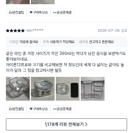
👍완전꿀팁
💗구매욕상승
👀궁금증해결
kim******
2026-07-29
신고
별점 5점
디자인
마음에 들어요
무게
사용하기 적당해요
내구성
견고하고 튼튼해요
같은 라인 중 가장 사이즈가 작은 390ml는 먹다가 남은 음식을 보관하기도
좋아보이네요.
아이폰13프로와 크기를 비교해보면 저 정도인데 세개 다 넓이는 같아도 높
이가 달라 그 점을 참고하시면 될듯
👍완전꿀팁
💗구매욕상승
👀궁금증해결
1,178개 리뷰 전체보기