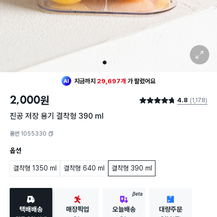
확대 보기
1
2
지금까지
29,697개
가
팔렸어요
2,000
원
4.8
(1,178)
별점 4.8점
진공 저장 용기 결착형 390 ml
품번 1055330
복사하기
옵션
결착형 1350 ml
결착형 640 ml
결착형 390 ml
BETA
택배배송
매장픽업
오늘배송
대량주문