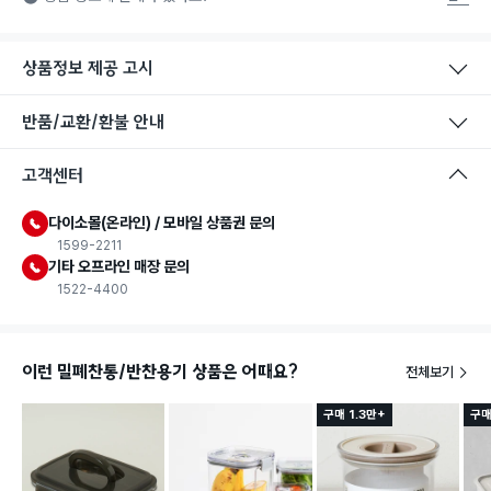
는 식품첨가물에 사용할 수 있는 식품용기구라는 표시입니다.
상품정보 제공 고시
반품/교환/환불 안내
고객센터
다이소몰(온라인) / 모바일 상품권 문의
1599-2211
기타 오프라인 매장 문의
1522-4400
이런 밀폐찬통/반찬용기 상품은 어때요?
전체보기
구매 1.3만+
구매