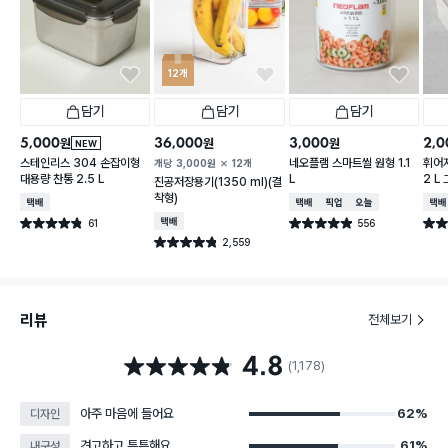
12개
담기
담기
담기
5,000
36,000
3,000
2,0
원
원
원
NEW
스테인리스 304 손잡이형
네오플램 스마트씰 원형 1.1
휘어
개당
3,000
원
12개
대용량 찬통 2.5 L
L
2 L
진공저장용기(1350 ml)(결
착형)
택배배송
택배배송
매장픽업
오늘배송
택배
61
택배배송
556
별점 4.8점
별점 4.9점
별점 
건 작성
건 작성
2,559
별점 4.8점
건 작성
리뷰
전체보기
4.8
별점 4.8점
(1,178)
아주 마음에 들어요
62%
디자인
견고하고 튼튼해요
61%
내구성