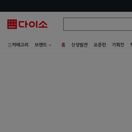
홈
신상발견
오픈런
기획전
카테고리
브랜드