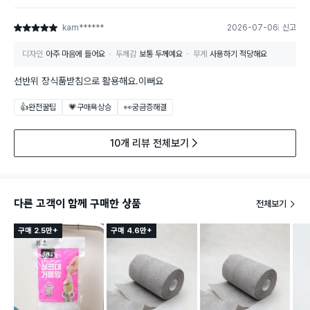
kam******
2026-07-06
신고
별점 5점
디자인
아주 마음에 들어요
두께감
보통 두께예요
무게
사용하기 적당해요
선반위 장식품받침으로 활용해요.이뻐요
👍완전꿀팁
💗구매욕상승
👀궁금증해결
10개 리뷰 전체보기
다른 고객이 함께 구매한 상품
전체보기
구매 2.5만+
구매 4.6만+