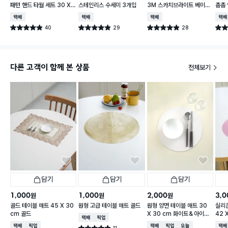
패턴 핸드 타월 세트 30 X
스테인리스 수세미 3개입
3M 스카치브라이트 베이직
촘촘 
30 cm 3개입
플라워 순면 행주
5 c
택배배송
택배배송
택배배송
택배
40
29
28
별점 4.9점
별점 4.9점
별점 4.9점
별점 
건 작성
건 작성
건 작성
다른 고객이 함께 본 상품
전체보기
담기
담기
담기
1,000
1,000
2,000
3,0
원
원
원
골드 테이블 매트 45 X 30
원형 고급 테이블 매트 골드
원형 양면 테이블 매트 30
실리
cm 골드
X 30 cm 화이트＆아이보
42 
택배배송
매장픽업
리
택배배송
매장픽업
택배배송
매장픽업
오늘배송
택배
11