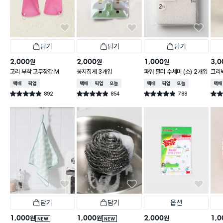
담기
담기
담기
2,000
2,000
1,000
3,0
원
원
원
고리 부착 고무장갑 M
봉지집게 3개입
파워 필터 수세미 (소) 2개입
크리넥
주 핑
택배배송
매장픽업
택배배송
매장픽업
오늘배송
택배배송
매장픽업
오늘배송
택배
892
854
788
별점 4.9점
별점 4.9점
별점 4.9점
별점 
건 작성
건 작성
건 작성
담기
담기
옵션
1,000
1,000
2,000
1,0
원
원
원
NEW
NEW