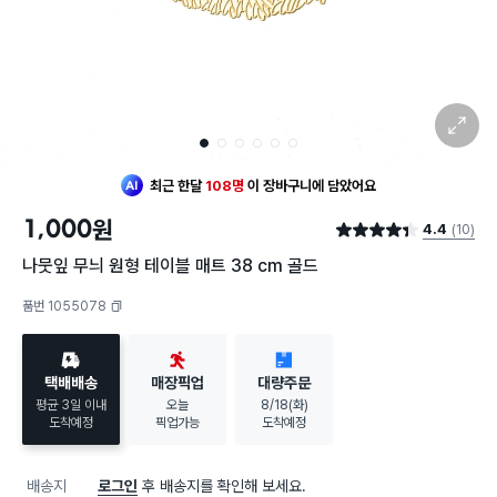
확대 보기
1
2
3
4
5
6
최근 한달
108명
이
장바구니에 담았어요
1,000
원
4.4
(10)
별점 4.4점
나뭇잎 무늬 원형 테이블 매트 38 cm 골드
품번 1055078
복사하기
택배배송
매장픽업
대량주문
평균 3일 이내
오늘
8/18(화)
도착예정
픽업가능
도착예정
배송지
로그인
후 배송지를 확인해 보세요.