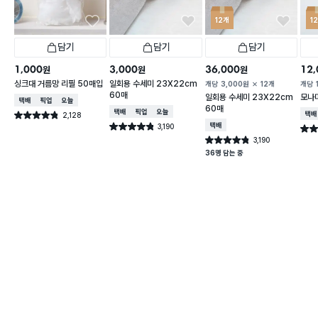
12개
1
담기
담기
담기
1,000
3,000
36,000
12,
원
원
원
싱크대 거름망 리필 50매입
일회용 수세미 23X22cm
개당
3,000
원
12개
개당
60매
일회용 수세미 23X22cm
모나미
택배배송
매장픽업
오늘배송
60매
택배배송
매장픽업
오늘배송
2,128
택배
별점 4.8점
건 작성
3,190
택배배송
별점 4.8점
별점 
건 작성
3,190
별점 4.8점
건 작성
36명 담는 중