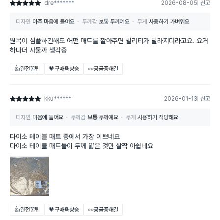
dre*******
2026-08-05
신고
별점 5점
디자인
아주 마음에 들어요
두께감
보통 두께예요
무게
사용하기 가벼워요
원목이 심플하긴해도 어떤 매트를 깔아주면 퀄리티가 달라지더라고요. 요거
하나더 사둘까 생각중
👍완전꿀팁
💗구매욕상승
👀궁금증해결
kku******
2026-01-13
신고
별점 5점
디자인
마음에 들어요
두께감
보통 두께예요
무게
사용하기 적당해요
다이소 테이블 매트 중에서 가장 이쁘네요
다이소 테이블 매트들이 두께 얇은 것만 살짝 아쉽네요
👍완전꿀팁
💗구매욕상승
👀궁금증해결