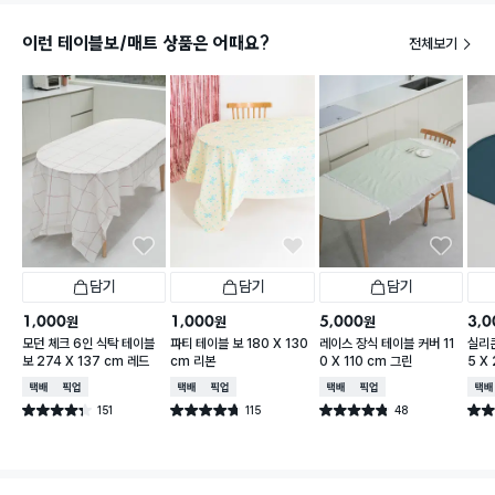
이런 테이블보/매트 상품은 어때요?
전체보기
담기
담기
담기
1,000
1,000
5,000
3,0
원
원
원
모던 체크 6인 식탁 테이블
파티 테이블 보 180 X 130
레이스 장식 테이블 커버 11
실리콘
보 274 X 137 cm 레드
cm 리본
0 X 110 cm 그린
5 X
택배배송
매장픽업
택배배송
매장픽업
택배배송
매장픽업
택배
151
115
48
별점 4.3점
별점 4.7점
별점 4.8점
별점 
건 작성
건 작성
건 작성