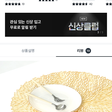
별점 4.9점
건 작성
13
42
별점 4.8점
별점 4.6점
별점 
건 작성
건 작성
관심 있는 신상 입고
무료로 알림 받기
3
3
상품설명
리뷰
10