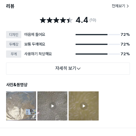
리뷰
전체보기
4.4
별점 4.4점
(10)
마음에 들어요
72%
디자인
보통 두께예요
72%
두께감
사용하기 적당해요
72%
무게
자세히 보기
사진&동영상