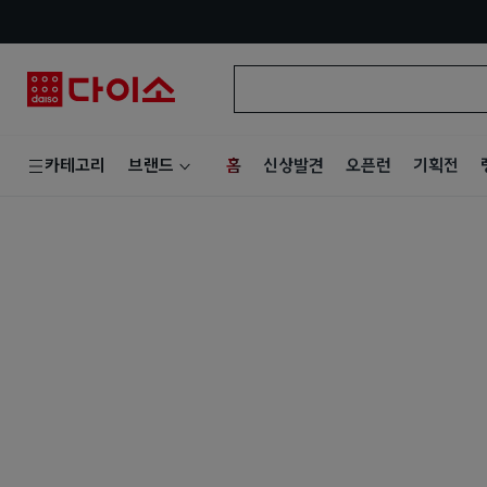
홈
신상발견
오픈런
기획전
카테고리
브랜드