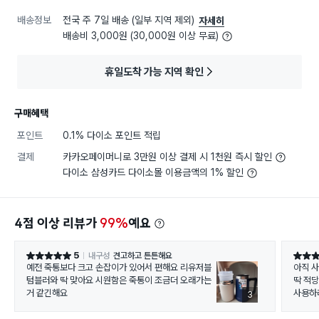
배송정보
전국 주 7일 배송 (일부 지역 제외)
자세히
배송비 3,000원 (30,000원 이상 무료)
휴일도착 가능 지역 확인
구매혜택
포인트
0.1% 다이소 포인트 적립
결제
카카오페이머니로 3만원 이상 결제 시 1천원 즉시 할인
다이소 삼성카드 다이소몰 이용금액의 1% 할인
4점 이상 리뷰가
99%
예요
5
내구성
견고하고 튼튼해요
별점 5점
별점 5
예전 죽통보다 크고 손잡이가 있어서 편해요 리유저블
아직 
텀블러와 딱 맞아요 시원함은 죽통이 조금더 오래가는
딱 적
거 같긴해요
사용하
3
제가 
않았지