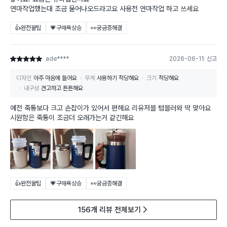
연마작업했는대 조금 묻어나오드라고요 사용전 연마작업 하고 쓰세요
👍완전꿀팁
💗구매욕상승
👀궁금증해결
ade****
2026-06-11
신고
별점 5점
디자인
아주 마음에 들어요
무게
사용하기 적당해요
크기
적당해요
내구성
견고하고 튼튼해요
예전 죽통보다 크고 손잡이가 있어서 편해요 리유저블 텀블러와 딱 맞아요
시원함은 죽통이 조금더 오래가는거 같긴해요
👍완전꿀팁
💗구매욕상승
👀궁금증해결
156개 리뷰 전체보기