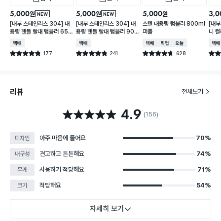
5,000
5,000
5,000
3,0
원
원
원
NEW
NEW
[내부 스테인리스 304] 대
[내부 스테인리스 304] 대
스텐 대용량 텀블러 800ml
[내부
용량 핸들 빨대 텀블러 650
용량 핸들 빨대 텀블러 900
퍼플
니 컬
ml
ml
택배배송
택배배송
택배배송
매장픽업
오늘배송
택배
177
241
628
별점 4.8점
별점 4.8점
별점 4.7점
별점 
건 작성
건 작성
건 작성
리뷰
전체보기
4.9
별점 4.9점
(156)
아주 마음에 들어요
70%
디자인
견고하고 튼튼해요
74%
내구성
사용하기 적당해요
71%
무게
적당해요
54%
크기
자세히 보기