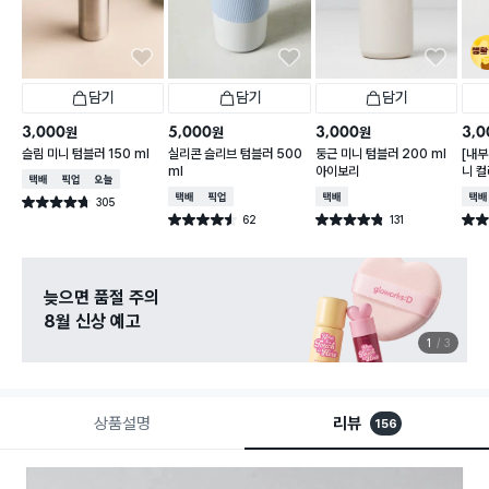
담기
담기
담기
3,000
5,000
3,000
3,0
원
원
원
슬림 미니 텀블러 150 ml
실리콘 슬리브 텀블러 500
둥근 미니 텀블러 200 ml
[내부
ml
아이보리
니 컬
택배배송
매장픽업
오늘배송
택배배송
매장픽업
택배배송
택배
305
별점 4.7점
건 작성
62
131
별점 4.5점
별점 4.8점
별점 
건 작성
건 작성
늦으면 품절 주의
8월 신상 예고
1
3
상품설명
리뷰
156