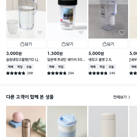
담기
담기
담기
3,000
1,500
5,000
5,0
원
원
원
슬림냉장고물병(약2 L)
일본제 프로틴 쉐이커 500
냉장고 물병 2.1L
[내부
ml
용량 
택배배송
매장픽업
오늘배송
택배배송
매장픽업
택배배송
매장픽업
오늘배송
택배
ml
268
264
240
별점 4.8점
별점 4.8점
별점 4.8점
별점 
건 작성
건 작성
건 작성
다른 고객이 함께 본 상품
전체보기