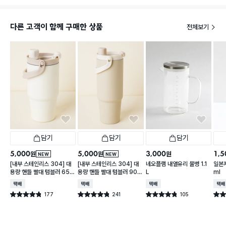
다른 고객이 함께 구매한 상품
전체보기
담기
담기
담기
5,000
5,000
3,000
1,5
원
원
원
NEW
NEW
[내부 스테인리스 304] 대
[내부 스테인리스 304] 대
네오플램 내열유리 물병 1.1
일본제
용량 핸들 빨대 텀블러 650
용량 핸들 빨대 텀블러 900
L
ml
ml
ml
택배배송
택배배송
택배배송
택배
177
241
105
별점 4.8점
별점 4.8점
별점 4.8점
별점 
건 작성
건 작성
건 작성