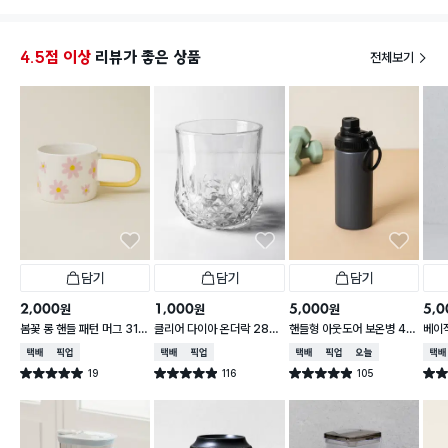
나왔어
하시길
게 사용
4.5점 이상
리뷰가 좋은 상품
전체보기
담기
담기
담기
2,000
1,000
5,000
5,0
원
원
원
봄꽃 롱 핸들 패턴 머그 310
클리어 다이아 온더락 280
핸들형 아웃도어 보온병 45
베이직
ml
ml
0 ml 차콜
l
택배배송
매장픽업
택배배송
매장픽업
택배배송
매장픽업
오늘배송
택배
19
116
105
별점 5.0점
별점 4.9점
별점 4.9점
별점 
건 작성
건 작성
건 작성