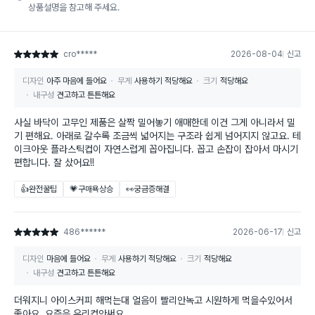
상품설명을 참고해 주세요.
cro*****
2026-08-04
신고
별점 5점
디자인
아주 마음에 들어요
무게
사용하기 적당해요
크기
적당해요
내구성
견고하고 튼튼해요
사실 바닥이 고무인 제품은 살짝 밀어놓기 애매한데 이건 그게 아니라서 밀
기 편해요. 아래로 갈수록 조금씩 넓어지는 구조라 쉽게 넘어지지 않고요. 테
이크아웃 플라스틱컵이 자연스럽게 꼽아집니다. 꼽고 손잡이 잡아서 마시기
편합니다. 잘 샀어요!!
👍완전꿀팁
💗구매욕상승
👀궁금증해결
486******
2026-06-17
신고
별점 5점
디자인
마음에 들어요
무게
사용하기 적당해요
크기
적당해요
내구성
견고하고 튼튼해요
더워지니 아이스커피 해먹는대 얼음이 빨리안녹고 시원하게 먹을수있어서
좋아요. 요즘은 유리컵안써요