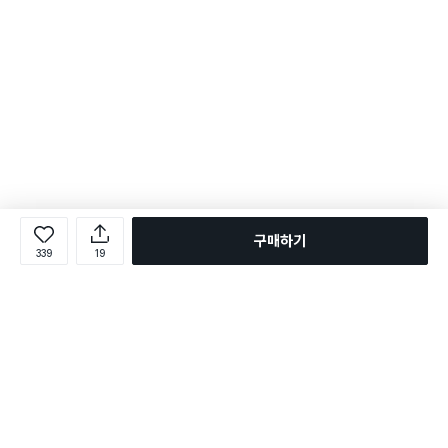
구매하기
339
19
로그인
온라인 다이소몰 1599-2211
온라인 다이소몰
다이소 매장 1522-4400
다이소 매장
평일 09:00 ~ 18:00
평일 09:00 ~ 18:00
주문조회
매장 상품 찾기