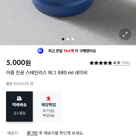
확대 보기
1
2
3
최근 한달
164명
이
구매했어요
30대 여성
이 가장 많이
구매했어요
최근 한달
164명
이
구매했어요
5,000
원
4.9
(156)
30대 여성
이 가장 많이
구매했어요
별점 4.9점
이중 진공 스테인리스 머그 680 ml 네이비
품번 1054325
복사하기
택배배송
매장픽업
8/7(금)
일시품절
픽업가능
배송지
로그인
후 배송지를 확인해 보세요.