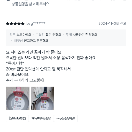
상품설명을 참고해 주세요.
bag*******
2024-11-05
신고
별점 5점
강도
보통이에요
그립감
잡기 편해요
무게
사용하기 적당해요
내구성
견고하고 튼튼해요
요 사이즈는 라면 끓이기 딱 좋아요
오목한 냄비보다 약간 넓어서 소량 음식하기 진짜 좋아요
*특이사항*
20cm팬만 인덕션이 안되고 젤 묵직해서
좀 비싸보여요.
추가 구매하러 고고씽💨
👍완전꿀팁
3
💗구매욕상승
1
👀궁금증해결