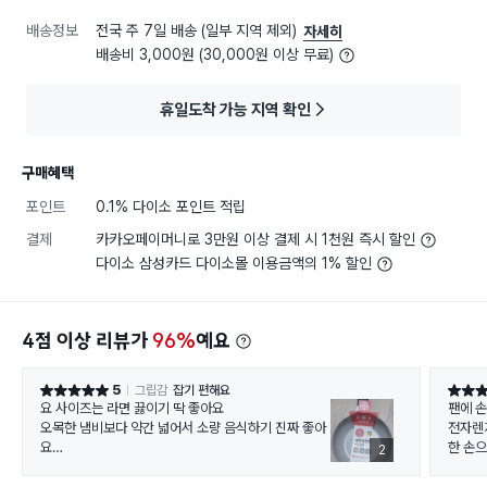
배송정보
전국 주 7일 배송 (일부 지역 제외)
자세히
배송비 3,000원 (30,000원 이상 무료)
휴일도착 가능 지역 확인
구매혜택
포인트
0.1% 다이소 포인트 적립
결제
카카오페이머니로 3만원 이상 결제 시 1천원 즉시 할인
다이소 삼성카드 다이소몰 이용금액의 1% 할인
4점 이상 리뷰가
96%
예요
5
그립감
잡기 편해요
별점 5점
별점 5
요 사이즈는 라면 끓이기 딱 좋아요
팬에 
오목한 냄비보다 약간 넓어서 소량 음식하기 진짜 좋아
전자렌
요
한 손으
2
*특이사항*
20cm팬만 인덕션이 안되고 젤 묵직해서