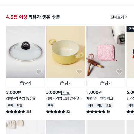
좀 비싸보여요.
추가 구매하러 고고씽💨
4.5점 이상
리뷰가 좋은 상품
전체보기
구매
담기
담기
담기
3,000
5,000
1,000
5,0
원
원
원
NEW
강화유리 뚜껑 18cm
직화 세라믹 코팅 양수 냄비
패턴 냄비 받침 핑크
인덕션
18 cm
택배배송
매장픽업
택배배송
택배배송
매장픽업
오늘배송
택배
368
32
19
별점 4.9점
별점 4.9점
별점 4.9점
별점 
건 작성
건 작성
건 작성