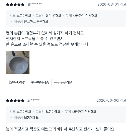
lsh******
2026-03-01
신고
별점 5점
강도
보통이에요
그립감
잡기 편해요
무게
사용하기 적당해요
내구성
견고하고 튼튼해요
팬에 손잡이 결합부가 없어서 설거지 하기 편하고
전자렌지 스프링을 누를 수 있으면서
한 손으로 조리할 수 있을 정도로 적당한 무게입니다.
👍완전꿀팁
1
💗구매욕상승
👀궁금증해결
tal*****
2026-06-30
신고
별점 5점
강도
보통이에요
그립감
보통이에요
무게
사용하기 적당해요
내구성
보통이에요
높이 적당하고 색상도 예쁘고 가벼워서 무난하고 편하게 쓰기 좋아요