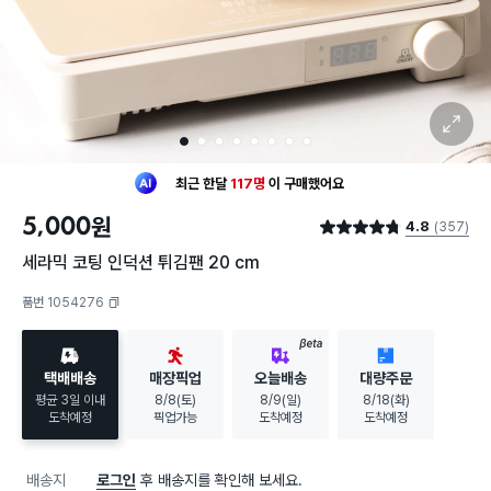
확대 보기
1
2
3
4
5
6
7
8
최근 한달
117명
이
구매했어요
30대 여성
이 가장 많이
구매했어요
최근 한달
117명
이
구매했어요
5,000
원
4.8
(357)
별점 4.8점
30대 여성
이 가장 많이
구매했어요
세라믹 코팅 인덕션 튀김팬 20 cm
품번 1054276
복사하기
BETA
택배배송
매장픽업
오늘배송
대량주문
평균 3일 이내
8/8(토)
8/9(일)
8/18(화)
도착예정
픽업가능
도착예정
도착예정
배송지
로그인
후 배송지를 확인해 보세요.