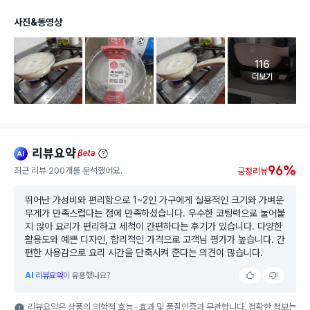
사진&동영상
116
고객 리뷰 
더보기
리뷰요약
ai
beta
96%
최근 리뷰 200개를 분석했어요.
긍정리뷰
뛰어난 가성비와 편리함으로 1~2인 가구에게 실용적인 크기와 가벼운
무게가 만족스럽다는 점에 만족하셨습니다. 우수한 코팅력으로 눌어붙
지 않아 요리가 편리하고 세척이 간편하다는 후기가 있습니다. 다양한
활용도와 예쁜 디자인, 합리적인 가격으로 고객님 평가가 높습니다. 간
편한 사용감으로 요리 시간을 단축시켜 준다는 의견이 많습니다.
AI
리뷰요약
이 유용했나요?
리뷰요약은 상품의 의학적 효능 · 효과 및 품질인증과 무관합니다. 정확한 정보는