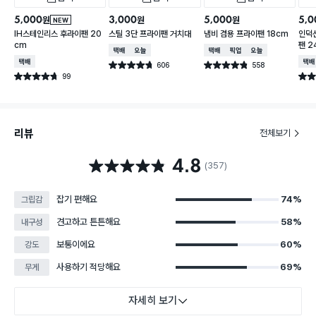
5,000
3,000
5,000
5,0
원
원
원
NEW
IH스테인리스 후라이팬 20
스틸 3단 프라이팬 거치대
냄비 겸용 프라이팬 18cm
인덕
cm
팬 2
택배배송
오늘배송
택배배송
매장픽업
오늘배송
택배배송
택배
606
558
별점 4.7점
별점 4.8점
건 작성
건 작성
99
별점 4.7점
별점 
건 작성
리뷰
전체보기
4.8
별점 4.8점
(357)
잡기 편해요
74%
그립감
견고하고 튼튼해요
58%
내구성
보통이에요
60%
강도
사용하기 적당해요
69%
무게
자세히 보기