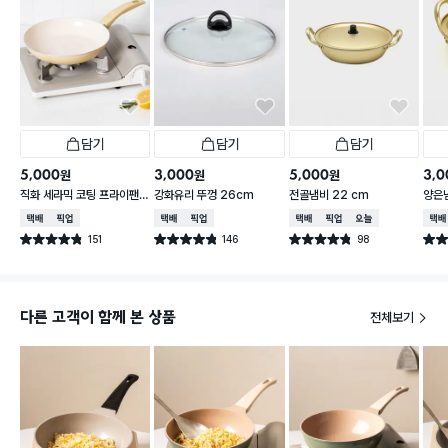
담기
담기
담기
5,000
3,000
5,000
3,0
원
원
원
직화 세라믹 코팅 프라이팬
강화유리 뚜껑 26cm
전골냄비 22 cm
양은냄
24 cm
택배배송
매장픽업
택배배송
매장픽업
택배배송
매장픽업
오늘배송
택배
151
146
98
별점 4.8점
별점 4.8점
별점 4.8점
별점 
건 작성
건 작성
건 작성
다른 고객이 함께 본 상품
전체보기