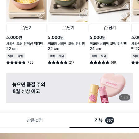
담기
담기
담기
5,000
5,000
5,000
5,0
원
원
원
세라믹 코팅 인덕션 튀김팬
직화용 세라믹 코팅 튀김팬
직화용 세라믹 코팅 튀김팬
세라
22 cm
22 cm
24 cm
팬 2
택배배송
매장픽업
택배배송
매장픽업
택배배송
매장픽업
택배
755
217
518
별점 4.8점
별점 4.8점
별점 4.8점
별점 
건 작성
건 작성
건 작성
늦으면 품절 주의
8월 신상 예고
1
3
상품설명
리뷰
357