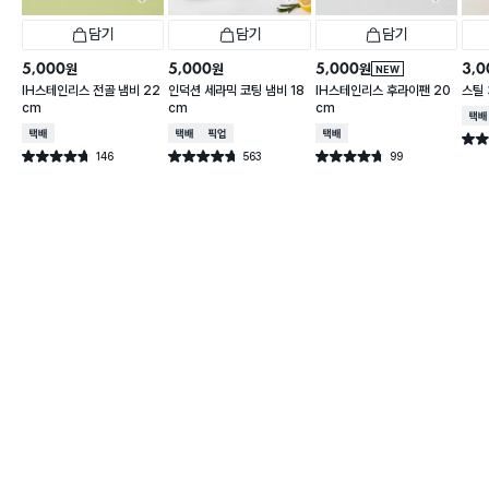
담기
담기
담기
5,000
5,000
5,000
3,0
원
원
원
NEW
IH스테인리스 전골 냄비 22
인덕션 세라믹 코팅 냄비 18
IH스테인리스 후라이팬 20
스틸
cm
cm
cm
택배
택배배송
택배배송
매장픽업
택배배송
별점 
146
563
99
별점 4.7점
별점 4.7점
별점 4.7점
건 작성
건 작성
건 작성