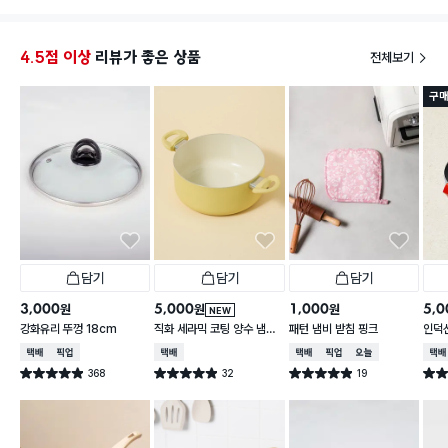
에 들고 너무 무겁지 않고 그립 부분도 고무인지 실리콘
납작 
인지 모르지만 딱 잡으면 그립이 편하게 잡혀서 너무 쓰
김팬으
기 편하네요. 비싸게 산 무거운 스텐 제품은 있지만 너
4.5점 이상
리뷰가 좋은 상품
전체보기
무 무거워서 오히려 잘 안쓰게 되는데 이건 가볍게 쓰기
다이소 
오히려 더 유용하고 자주 쓰게되네요. 아주 맘에 듭니
너무 
구매
다.
코팅 벗
것 같
담기
담기
담기
3,000
5,000
1,000
5,0
원
원
원
NEW
강화유리 뚜껑 18cm
직화 세라믹 코팅 양수 냄비
패턴 냄비 받침 핑크
인덕션
18 cm
택배배송
매장픽업
택배배송
택배배송
매장픽업
오늘배송
택배
368
32
19
별점 4.9점
별점 4.9점
별점 4.9점
별점 
건 작성
건 작성
건 작성