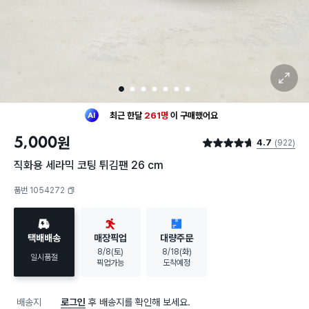
확대 보기
1
2
3
4
5
6
7
최근 한달
261명
이
구매했어요
30대 여성
이 가장 많이
구매했어요
5,000
원
4.7
(922)
최근 한달
261명
이
구매했어요
별점 4.7점
30대 여성
이 가장 많이
구매했어요
직화용 세라믹 코팅 튀김팬 26 cm
품번 1054272
복사하기
택배배송
매장픽업
대량주문
8/8(토)
8/18(화)
일시품절
픽업가능
도착예정
배송지
로그인
후 배송지를 확인해 보세요.