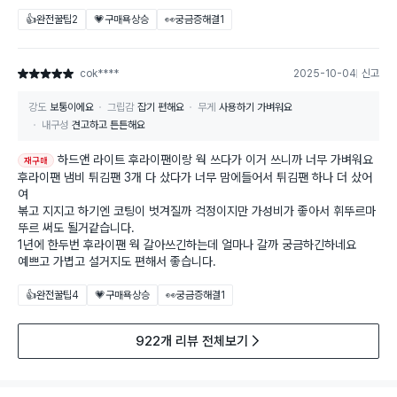
👍완전꿀팁
2
💗구매욕상승
👀궁금증해결
1
cok****
2025-10-04
신고
별점 5점
강도
보통이에요
그립감
잡기 편해요
무게
사용하기 가벼워요
내구성
견고하고 튼튼해요
하드앤 라이트 후라이팬이랑 웍 쓰다가 이거 쓰니까 너무 가벼워요
재구매
후라이팬 냄비 튀김팬 3개 다 샀다가 너무 맘에들어서 튀김팬 하나 더 샀어
여
볶고 지지고 하기엔 코팅이 벗겨질까 걱정이지만 가성비가 좋아서 휘뚜르마
뚜르 써도 될거같습니다.
1년에 한두번 후라이팬 웍 갈아쓰긴하는데 얼마나 갈까 궁금하긴하네요
예쁘고 가볍고 설거지도 편해서 좋습니다.
👍완전꿀팁
4
💗구매욕상승
👀궁금증해결
1
922개 리뷰 전체보기