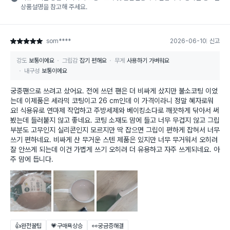
상품설명을 참고해 주세요.
som****
2026-06-10
신고
별점 5점
강도
보통이에요
그립감
잡기 편해요
무게
사용하기 가벼워요
내구성
보통이에요
궁중팬으로 쓰려고 샀어요. 전에 쓰던 팬은 더 비싸게 샀지만 불소코팅 이었
는데 이제품은 세라믹 코팅이고 26 cm인데 이 가격이라니 정말 혜자로워
요! 식용유로 연마제 작업하고 주방세제와 베이킹소다로 깨끗하게 닦아서 써
봤는데 들러붙지 않고 좋네요. 코팅 소재도 맘에 들고 너무 무겁지 않고 그립
부분도 고무인지 실리콘인지 모르지만 딱 잡으면 그립이 편하게 잡혀서 너무
쓰기 편하네요. 비싸게 산 무거운 스텐 제품은 있지만 너무 무거워서 오히려
잘 안쓰게 되는데 이건 가볍게 쓰기 오히려 더 유용하고 자주 쓰게되네요. 아
주 맘에 듭니다.
👍완전꿀팁
💗구매욕상승
👀궁금증해결