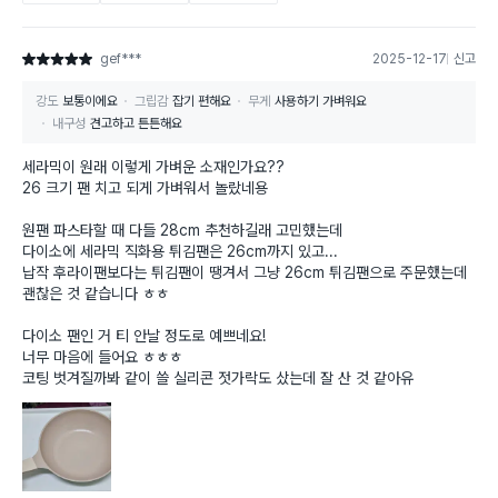
gef***
2025-12-17
신고
별점 5점
강도
보통이에요
그립감
잡기 편해요
무게
사용하기 가벼워요
내구성
견고하고 튼튼해요
세라믹이 원래 이렇게 가벼운 소재인가요??
26 크기 팬 치고 되게 가벼워서 놀랐네용
원팬 파스타할 때 다들 28cm 추천하길래 고민했는데
다이소에 세라믹 직화용 튀김팬은 26cm까지 있고...
납작 후라이팬보다는 튀김팬이 땡겨서 그냥 26cm 튀김팬으로 주문했는데
괜찮은 것 같습니다 ㅎㅎ
다이소 팬인 거 티 안날 정도로 예쁘네요!
너무 마음에 들어요 ㅎㅎㅎ
코팅 벗겨질까봐 같이 쓸 실리콘 젓가락도 샀는데 잘 산 것 같아유