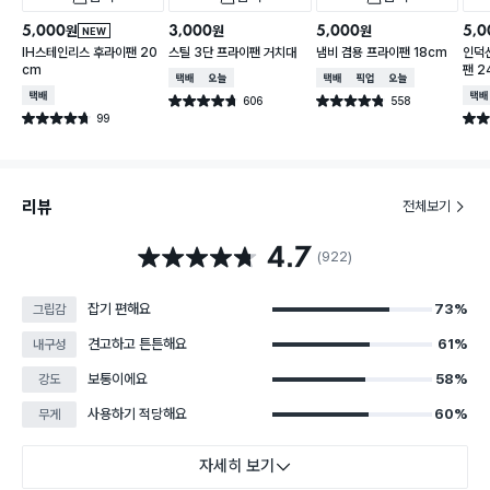
5,000
3,000
5,000
5,0
원
원
원
NEW
IH스테인리스 후라이팬 20
스틸 3단 프라이팬 거치대
냄비 겸용 프라이팬 18cm
인덕
cm
팬 2
택배배송
오늘배송
택배배송
매장픽업
오늘배송
택배배송
택배
606
558
별점 4.7점
별점 4.8점
건 작성
건 작성
99
별점 4.7점
별점 
건 작성
리뷰
전체보기
4.7
별점 4.7점
(922)
잡기 편해요
73%
그립감
견고하고 튼튼해요
61%
내구성
보통이에요
58%
강도
사용하기 적당해요
60%
무게
자세히 보기