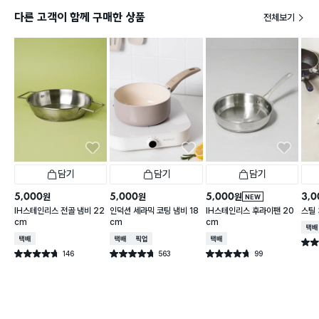
다른 고객이 함께 구매한 상품
전체보기
담기
담기
담기
5,000
5,000
5,000
3,0
원
원
원
NEW
IH스테인리스 전골 냄비 22
인덕션 세라믹 코팅 냄비 18
IH스테인리스 후라이팬 20
스틸
cm
cm
cm
택배
택배배송
택배배송
매장픽업
택배배송
별점 
146
563
99
별점 4.7점
별점 4.7점
별점 4.7점
건 작성
건 작성
건 작성