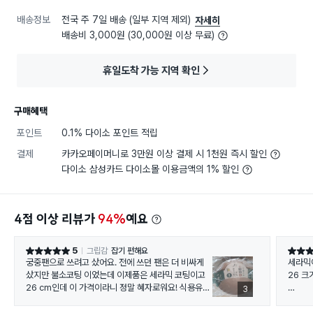
배송정보
전국 주 7일 배송 (일부 지역 제외)
자세히
배송비 3,000원 (30,000원 이상 무료)
휴일도착 가능 지역 확인
구매혜택
포인트
0.1% 다이소 포인트 적립
결제
카카오페이머니로 3만원 이상 결제 시 1천원 즉시 할인
다이소 삼성카드 다이소몰 이용금액의 1% 할인
4점 이상 리뷰가
94%
예요
5
그립감
잡기 편해요
별점 5점
별점 5
궁중팬으로 쓰려고 샀어요. 전에 쓰던 팬은 더 비싸게
세라믹
샀지만 불소코팅 이었는데 이제품은 세라믹 코팅이고
26 크
26 cm인데 이 가격이라니 정말 혜자로워요! 식용유로
3
연마제 작업하고 주방세제와 베이킹소다로 깨끗하게
원팬 
닦아서 써봤는데 들러붙지 않고 좋네요. 코팅 소재도 맘
다이소에