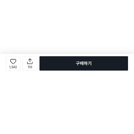
구매하기
1,542
110
로그인
온라인 다이소몰 1599-2211
온라인 다이소몰
다이소 매장 1522-4400
다이소 매장
평일 09:00 ~ 18:00
평일 09:00 ~ 18:00
주문조회
매장 상품 찾기
취소/교환/반품 신청
매장 위치 찾기