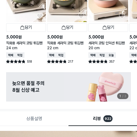
담기
담기
담기
5,000
5,000
5,000
5,0
원
원
원
직화용 세라믹 코팅 튀김팬
직화용 세라믹 코팅 튀김팬
세라믹 코팅 인덕션 튀김팬
세라
24 cm
22 cm
20 cm
22 
택배배송
매장픽업
택배배송
매장픽업
택배배송
매장픽업
오늘배송
택배
518
217
357
별점 4.8점
별점 4.8점
별점 4.8점
별점 
건 작성
건 작성
건 작성
늦으면 품절 주의
8월 신상 예고
1
3
상품설명
리뷰
922