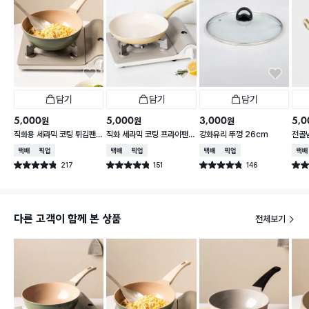
담기
담기
담기
5,000
5,000
3,000
5,0
원
원
원
직화용 세라믹 코팅 튀김팬
직화 세라믹 코팅 프라이팬
강화유리 뚜껑 26cm
전골냄
22 cm
24 cm
택배배송
매장픽업
택배배송
매장픽업
택배배송
매장픽업
택배
217
151
146
별점 4.8점
별점 4.8점
별점 4.8점
별점 
건 작성
건 작성
건 작성
다른 고객이 함께 본 상품
전체보기