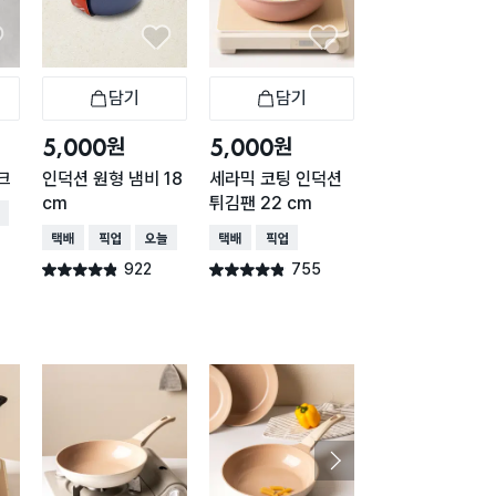
담기
담기
담기
바구니
장바구니
장바구니
장
원
원
원
5,000
5,000
5,000
크
인덕션 원형 냄비 18
세라믹 코팅 인덕션
실리콘 다용도 냄
cm
튀김팬 22 cm
뚜껑 22/24/26
배송
레이
택배배송
매장픽업
오늘배송
택배배송
매장픽업
택배배송
매장픽업
오
922
755
666
별점 4.8점
별점 4.8점
별점 4.8점
건 작성
건 작성
건 작