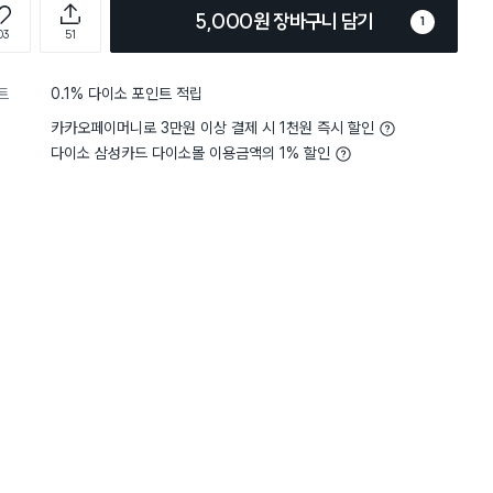
5,000원 장바구니 담기
1
03
51
트
0.1% 다이소 포인트 적립
카카오페이머니로 3만원 이상 결제 시 1천원 즉시 할인
다이소 삼성카드 다이소몰 이용금액의 1% 할인
4
그립감
잡기 편해요
4
그립감
별점 4점
 검은색을 많이 보게 되는데,
잘 받았습니다.
는 후라이팬을 원해서 선택하게 됐
가격이 저렴하고 자주 바꿔
마침 은은한 색감의 디자인이라
패니라 두가지 사이즈 구입
다만, 생각보다 후라
잘 사용하겠습니다.
서 조금 무게감이 있었으면 더 좋
. 그래도 가벼운 덕분에 편리하
있어서 만족스럽습니다.