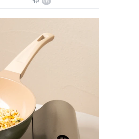
리뷰
519