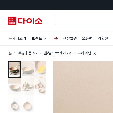
홈
신상발견
오픈런
기획전
카테고리
브랜드
홈
주방용품
팬/냄비/뚝배기
프라이팬