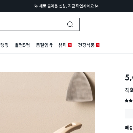
💫 새로 들어온 신상, 지금 확인하세요 💫
랭킹
별점5점
품절임박
뷰티
건강식품
5
직화
별점 
배송