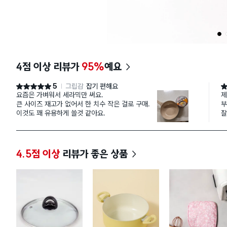
1
4점 이상 리뷰가
95%
예요
5
그립감
잡기 편해요
별점 5점
별
요즘은 가벼워서 세라믹만 써요.
제
큰 사이즈 재고가 없어서 한 치수 작은 걸로 구매.
부
이것도 꽤 유용하게 쓸것 같아요.
잘
있
4.5점 이상
리뷰가 좋은 상품