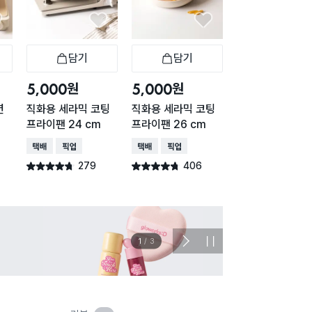
담기
담기
담기
바구니
장바구니
장바구니
장
원
원
원
5,000
5,000
5,000
션
직화용 세라믹 코팅
직화용 세라믹 코팅
인덕션 세라믹 코
프라이팬 24 cm
프라이팬 26 cm
튀김팬 20 cm
택배배송
매장픽업
택배배송
매장픽업
택배배송
매장픽업
279
406
118
별점 4.7점
별점 4.7점
별점 4.6점
건 작성
건 작성
건 작
이벤트
관심 
2
/
3
다
정
음
지
슬
라
이
드