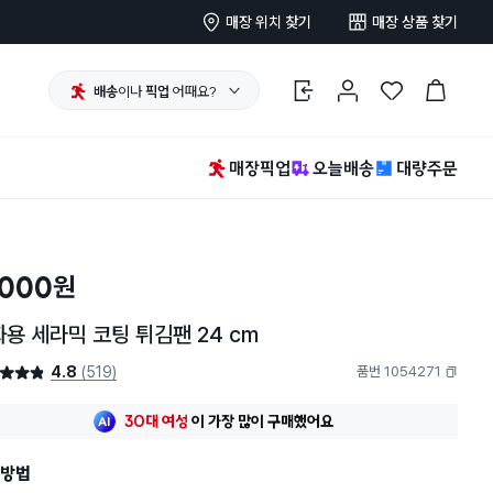
매장 위치 찾기
매장 상품 찾기
배송
이나
픽업
어때요?
로그인
마이페이지
찜 한 상품
장바구니
매장픽업
오늘배송
대량주문
,000
원
용 세라믹 코팅 튀김팬 24 cm
4.8
(519)
품번 1054271
4.8점
복사하기
최근 한달
180명
이
구매했어요
30대 여성
이 가장 많이
구매했어요
최근 한달
180명
이
구매했어요
방법
30대 여성
이 가장 많이
구매했어요