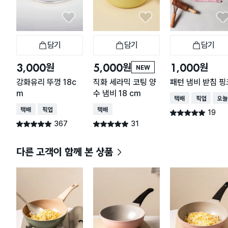
담기
담기
담기
장바구니
장바구니
장
원
원
원
3,000
5,000
1,000
NEW
강화유리 뚜껑 18c
직화 세라믹 코팅 양
패턴 냄비 받침 핑
m
수 냄비 18 cm
택배배송
매장픽업
오늘
택배배송
매장픽업
택배배송
19
별점 4.9점
건 작성
367
31
별점 4.9점
별점 4.9점
건 작성
건 작성
다른 고객이 함께 본 상품