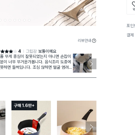
9
2
3
4
5
6
7
8
포인
결제
리뷰안내
4
그립감
보통이에요
점 4점
별점 4점
품 무게 중심이 잘못되었는지 아니면 손잡이
보통 후라이팬은
분이 너무 무거운가봅니다. 음식조리 도중에
저는 색감 있
못하면 들썩입니다. 조심 않하면 떨굴 염려가
어요. 다행히 
어요. 코팅은 좋아서 들러붙진 않아요.
너무 마음에 들었습니다. 
이팬이 가벼워
았을 것 같아요
게 사용할 수 
구매 1.6만+