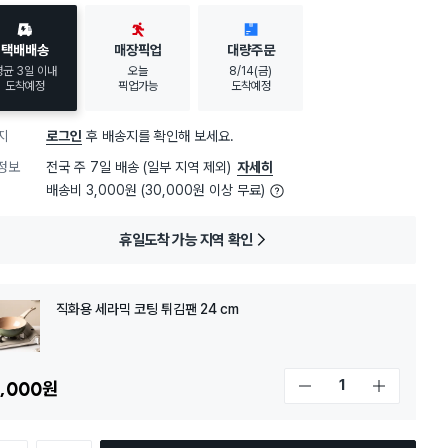
택배배송
매장픽업
대량주문
평균 3일 이내
오늘
8/14(금)
도착예정
픽업가능
도착예정
지
로그인
후 배송지를 확인해 보세요.
정보
전국 주 7일 배송 (일부 지역 제외)
자세히
배송비 3,000원 (30,000원 이상 무료)
휴일도착 가능 지역 확인
직화용 세라믹 코팅 튀김팬 24 cm
,000
원
개수 감소
개수 증가