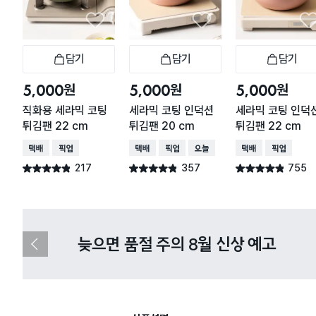
담기
담기
담기
장바구니
장바구니
장
원
원
원
5,000
5,000
5,000
직화용 세라믹 코팅
세라믹 코팅 인덕션
세라믹 코팅 인덕
튀김팬 22 cm
튀김팬 20 cm
튀김팬 22 cm
택배배송
매장픽업
택배배송
매장픽업
오늘배송
택배배송
매장픽업
217
357
755
별점 4.8점
별점 4.8점
별점 4.8점
건 작성
건 작성
건 작성
다이소X카카오페이 8월 결제 혜택 
이
전
슬
라
이
드