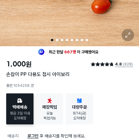
확대 보기
1
2
3
4
5
6
7
8
최근 한달
667명
이
구매했어요
30대 여성
이 가장 많이
구매했어요
최근 한달
667명
이
구매했어요
1,000
원
4.8
(928)
30대 여성
이 가장 많이
구매했어요
별점 4.8점
손잡이 PP 다용도 접시 아이보리
품번 1054258
복사하기
택배배송
매장픽업
대량주문
평균 3일 이내
오늘
8/14(금)
도착예정
픽업가능
도착예정
배송지
로그인
후 배송지를 확인해 보세요.