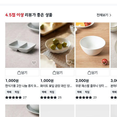
서로 
몇 번
4.5점 이상
리뷰가 좋은 상품
전체보기
담기
담기
담기
1,000
1,000
2,000
3,0
원
원
원
한식기풍 2칸 나눔 종지 9 c
화이트 꽃잎 금장 라인 양각
무광 파스텔 줄무늬 양각 대
본차
m
종지 10 cm
접 13 cm
접시 
택배배송
매장픽업
택배배송
매장픽업
택배배송
매장픽업
택배
27
25
23
별점 5.0점
별점 5.0점
별점 5.0점
별점 
건 작성
건 작성
건 작성