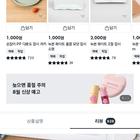
담기
담기
담기
1,000
1,000
2,000
1,0
원
원
원
손잡이 PP 다용도 접시 카키
뉴본 화이트 물결 모양 접시
뉴본 화이트 2절 접시
뉴본 
소형
m
택배배송
매장픽업
택배배송
매장픽업
택배배송
매장픽업
택배
720
78
별점 4.8점
별점 4.8점
건 작성
건 작성
39
별점 4.7점
별점 
건 작성
늦으면 품절 주의
8월 신상 예고
1
3
상품설명
리뷰
928