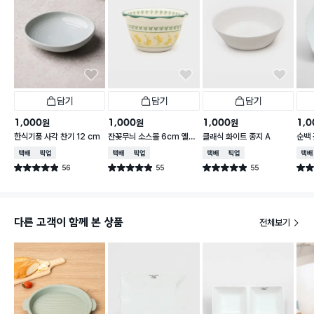
담기
담기
담기
1,000
1,000
1,000
1,0
원
원
원
한식기풍 사각 찬기 12 cm
잔꽃무늬 소스볼 6cm 옐로
클래식 화이트 종지 A
순백 
우
택배배송
매장픽업
택배배송
매장픽업
택배배송
매장픽업
택배
56
55
55
별점 4.9점
별점 4.9점
별점 4.9점
별점 
건 작성
건 작성
건 작성
다른 고객이 함께 본 상품
전체보기