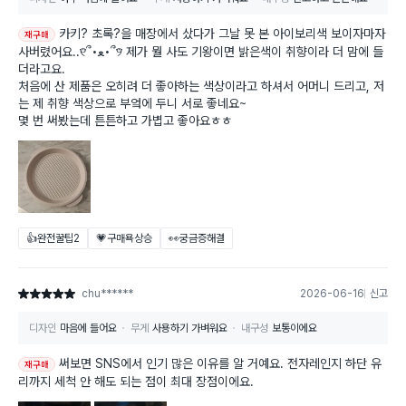
카키? 초록?을 매장에서 샀다가 그날 못 본 아이보리색 보이자마자
재구매
사버렸어요..୧⃛՞•ﻌ•՞୨⃛ 제가 뭘 사도 기왕이면 밝은색이 취향이라 더 맘에 들
더라고요.
처음에 산 제품은 오히려 더 좋아하는 색상이라고 하셔서 어머니 드리고, 저
는 제 취향 색상으로 부엌에 두니 서로 좋네요~
몇 번 써봤는데 튼튼하고 가볍고 좋아요ㅎㅎ
👍완전꿀팁
2
💗구매욕상승
👀궁금증해결
chu******
2026-06-16
신고
별점 5점
디자인
마음에 들어요
무게
사용하기 가벼워요
내구성
보통이에요
써보면 SNS에서 인기 많은 이유를 알 거예요. 전자레인지 하단 유
재구매
리까지 세척 안 해도 되는 점이 최대 장점이에요.