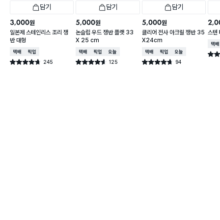
담기
담기
담기
3,000
5,000
5,000
2,0
원
원
원
일본제 스테인리스 조리 쟁
논슬립 우드 쟁반 플랫 33
클리어 전사 아크릴 쟁반 35
스텐 
반 대형
X 25 cm
X24cm
택배
택배배송
매장픽업
택배배송
매장픽업
오늘배송
택배배송
매장픽업
오늘배송
별점 
245
125
94
별점 4.7점
별점 4.6점
별점 4.7점
건 작성
건 작성
건 작성