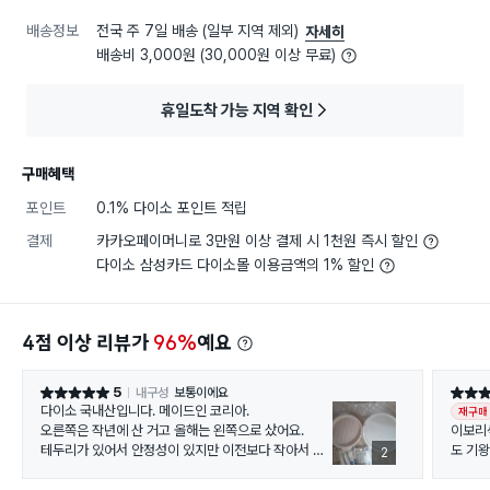
배송정보
전국 주 7일 배송 (일부 지역 제외)
자세히
배송비 3,000원 (30,000원 이상 무료)
휴일도착 가능 지역 확인
구매혜택
포인트
0.1% 다이소 포인트 적립
결제
카카오페이머니로 3만원 이상 결제 시 1천원 즉시 할인
다이소 삼성카드 다이소몰 이용금액의 1% 할인
4점 이상 리뷰가
96%
예요
5
내구성
보통이에요
별점 5점
별점 5
다이소 국내산입니다. 메이드인 코리아.
재구매
오른쪽은 작년에 산 거고 올해는 왼쪽으로 샀어요.
이보리색 보
테두리가 있어서 안정성이 있지만 이전보다 작아서 그
도 기
2
릇 차이가 있을 듯 하지만 손잡이는 올해 버전이 좋습니
처음에
다.
서 어머