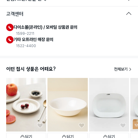
고객센터
다이소몰(온라인) / 모바일 상품권 문의
1599-2211
기타 오프라인 매장 문의
1522-4400
이런 접시 상품은 어때요?
전체보기
1
담기
담기
담기