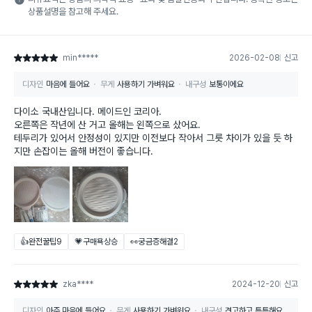
상품설명을 참고해 주세요.
min*****
2026-02-08
신고
별점 5점
디자인
마음에 들어요
무게
사용하기 가벼워요
내구성
보통이에요
다이소 국내산입니다. 메이드인 코리아.
오른쪽은 작년에 산 거고 올해는 왼쪽으로 샀어요.
테두리가 있어서 안정성이 있지만 이전보다 작아서 그릇 차이가 있을 듯 하
지만 손잡이는 올해 버전이 좋습니다.
👍완전꿀팁
9
💗구매욕상승
👀궁금증해결
2
zka****
2024-12-20
신고
별점 5점
디자인
아주 마음에 들어요
무게
사용하기 가벼워요
내구성
견고하고 튼튼해요