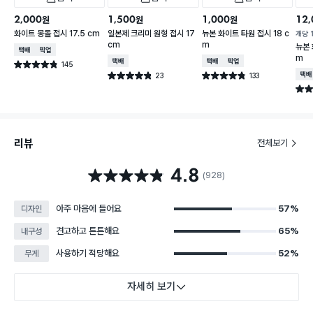
2,000
1,500
1,000
12,
원
원
원
화이트 몽돌 접시 17.5 cm
일본제 크리미 원형 접시 17
뉴본 화이트 타원 접시 18 c
개당
cm
m
뉴본 
택배배송
매장픽업
m
택배배송
택배배송
매장픽업
145
별점 4.8점
건 작성
23
133
택배
별점 4.8점
별점 4.8점
건 작성
건 작성
별점 
리뷰
전체보기
4.8
별점 4.8점
(928)
아주 마음에 들어요
57%
디자인
견고하고 튼튼해요
65%
내구성
사용하기 적당해요
52%
무게
자세히 보기