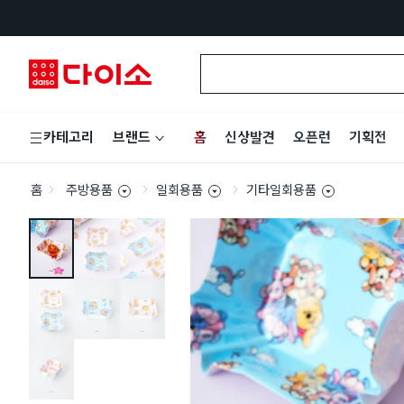
홈
신상발견
오픈런
기획전
카테고리
브랜드
홈
주방용품
일회용품
기타일회용품