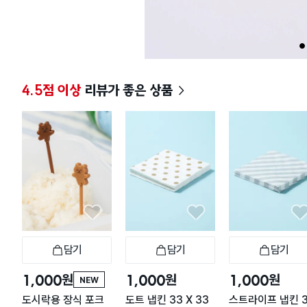
1
4.5점 이상
리뷰가 좋은 상품
담기
담기
담기
장바구니
장바구니
장
원
원
원
1,000
1,000
1,000
NEW
도시락용 장식 포크
도트 냅킨 33 X 33
스트라이프 냅킨 