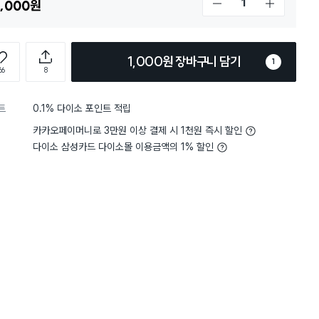
,000
원
개수 감소
개수 증가
1,000원 장바구니 담기
1
66
8
트
0.1% 다이소 포인트 적립
구매 5.9만+
구매 5.5만+
구매 3만+
카카오페이머니로 3만원 이상 결제 시 1천원 즉시 할인
다이소 삼성카드 다이소몰 이용금액의 1% 할인
담기
담기
담기
바구니
장바구니
장바구니
장
원
원
원
2,000
1,000
3,000
 1
맘스크린 지퍼백 중
맘스크린 지퍼백 미
종이 호일 30c