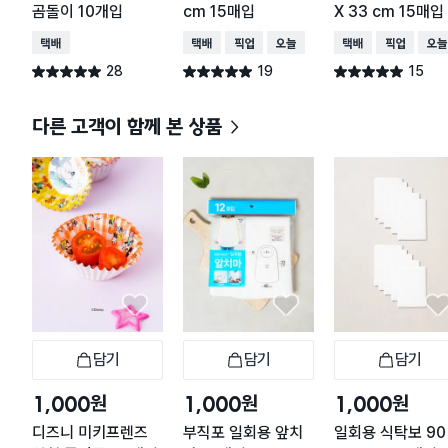
곰돌이 10개입
cm 15매입
X 33 cm 15매입
택배배송
택배배송
매장픽업
오늘배송
택배배송
매장픽업
오늘
28
19
15
별점 5.0점
별점 5.0점
별점 5.0점
건 작성
건 작성
건 작성
다른 고객이 함께 본 상품
담기
담기
담기
장바구니
장바구니
장
원
원
원
1,000
1,000
1,000
디즈니 미키프렌즈
부직포 일회용 앞치
일회용 식탁보 90