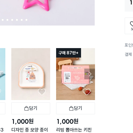
1
2
3
4
5
6
7
3
포인
구매 87만+
구매 7만+
결제
담기
담기
담기
바구니
장바구니
장바구니
장
원
원
원
1,000
1,000
1,000
33
디자인 종 모양 종이
리빙 뽑아쓰는 키친
뽑아쓰는 키친타월