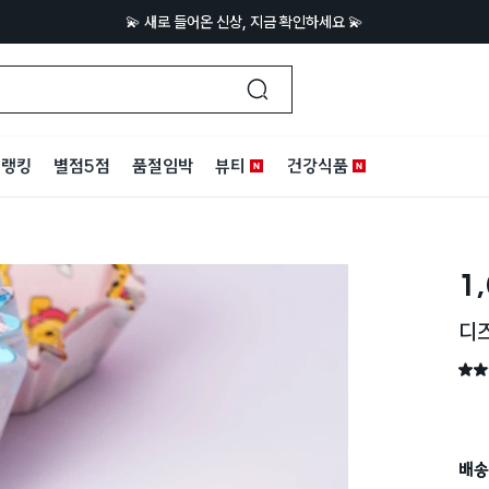
💫 새로 들어온 신상, 지금 확인하세요 💫
랭킹
별점5점
품절임박
뷰티
건강식품
1
디
별점 
배송