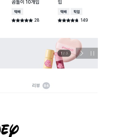
곰돌이 10개입
입
매입
택배배송
택배배송
매장픽업
택배배송
매장픽업
오
28
149
44
별점 5.0점
별점 4.7점
별점 4.8점
건 작성
건 작성
건 작
이벤트
관심 
2
/
3
다
정
음
지
슬
라
이
드
리뷰
84