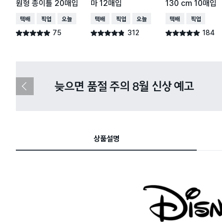
원형 종이틀 20매입
마 12매입
130 cm 10매입
택배배송
매장픽업
오늘배송
택배배송
매장픽업
오늘배송
택배배송
매장픽업
75
312
184
별점 4.9점
별점 4.8점
별점 4.9점
건 작성
건 작성
건 작성
다이소X카카오페이 8월 결제 혜택 
이
전
슬
라
이
드
상품설명