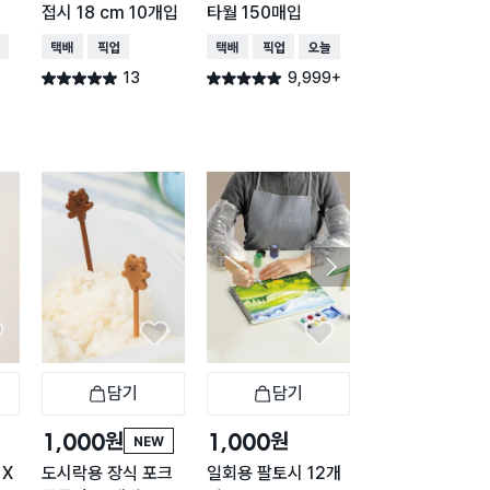
접시 18 cm 10개입
타월 150매입
50매입
배송
택배배송
매장픽업
택배배송
매장픽업
오늘배송
택배배송
매장픽업
오
13
9,999+
3,78
별점 5.0점
별점 4.9점
별점 4.9점
건 작성
건 작성
건 작
담기
담기
담기
바구니
장바구니
장바구니
장
원
원
원
1,000
1,000
1,000
NEW
 X
도시락용 장식 포크
일회용 팔토시 12개
웰빙 국물 팩 중형