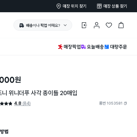
매장 위치 찾기
매장 상품 찾기
배송
이나
픽업
어때요?
로그인
마이페이지
찜 한 상품
장바구니
매장픽업
오늘배송
대량주문
,000
원
즈니 위니더푸 사각 종이틀 20매입
4.8
(84)
품번 1053581
4.8점
복사하기
방법