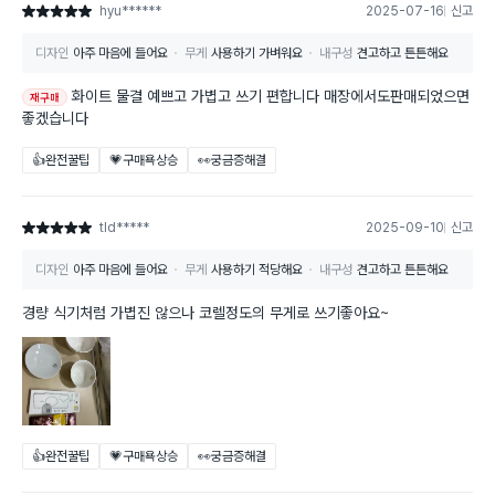
hyu******
2025-07-16
신고
별점 5점
디자인
아주 마음에 들어요
무게
사용하기 가벼워요
내구성
견고하고 튼튼해요
화이트 물결 예쁘고 가볍고 쓰기 편합니다 매장에서도판매되었으면
재구매
좋겠습니다
👍완전꿀팁
💗구매욕상승
👀궁금증해결
tld*****
2025-09-10
신고
별점 5점
디자인
아주 마음에 들어요
무게
사용하기 적당해요
내구성
견고하고 튼튼해요
경량 식기처럼 가볍진 않으나 코렐정도의 무게로 쓰기좋아요~
👍완전꿀팁
💗구매욕상승
👀궁금증해결