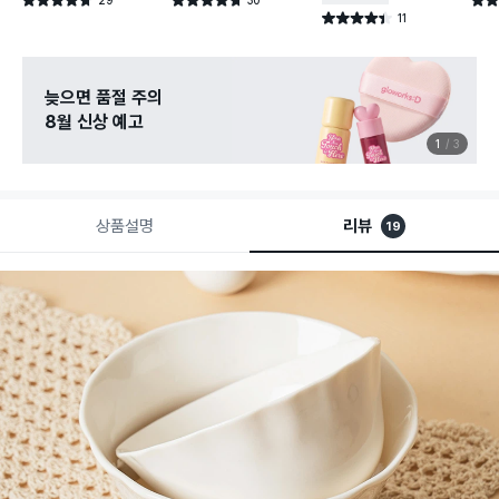
별점 4.7점
별점 4.7점
별점 
건 작성
건 작성
11
별점 4.4점
건 작성
늦으면 품절 주의
8월 신상 예고
1
3
상품설명
리뷰
19