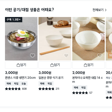
이런 공기/대접 상품은 어때요?
전체보기
구매 1.3만+
1
담기
담기
담기
3,000
3,000
2,000
20,
원
원
원
퀸센스 이중 냉면기 20cm
일본산 경량 식기 공기
본차이나 오목한 대접 14 c
개당
m
본차이
택배배송
매장픽업
오늘배송
택배배송
매장픽업
m
택배배송
매장픽업
608
211
별점 4.8점
별점 4.8점
건 작성
건 작성
57
택배
별점 4.8점
건 작성
별점 