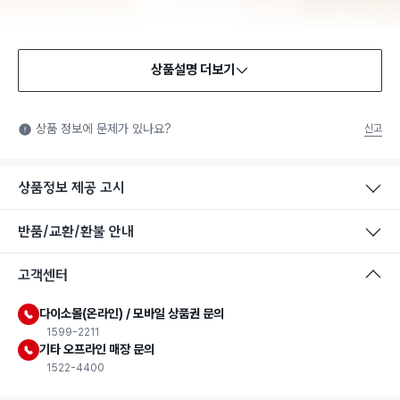
상품설명 더보기
식품용 기구
식품용 기구: 식품위생법에서 정한 규격에 따라 제조되어 식품 또
상품 정보에 문제가 있나요?
신고
는 식품첨가물에 사용할 수 있는 식품용기구라는 표시입니다.
상품정보 제공 고시
반품/교환/환불 안내
고객센터
다이소몰(온라인) / 모바일 상품권 문의
1599-2211
기타 오프라인 매장 문의
1522-4400