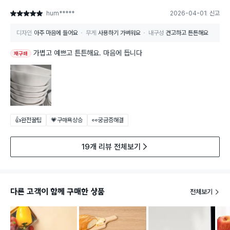
hum*****
2026-04-01
신고
별점 5점
디자인
아주 마음에 들어요
무게
사용하기 가벼워요
내구성
견고하고 튼튼해요
가볍고 예쁘고 튼튼해요. 마음에 듭니다
재구매
👍완전꿀팁
💗구매욕상승
👀궁금증해결
19개 리뷰 전체보기
다른 고객이 함께 구매한 상품
전체보기