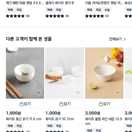
체크 패턴 타원 쟁반 33 X
클래식 화이트 종지 B
리틀 카카오프렌즈 쟁반 어
뽀로로
21 cm
피치 약 24.5X25cm
cm 
택배배송
매장픽업
택배배송
매장픽업
택배배송
매장픽업
오늘배송
택배
68
66
60
별점 4.9점
별점 4.9점
별점 4.9점
별점 
건 작성
건 작성
건 작성
다른 고객이 함께 본 상품
전체보기
담기
담기
담기
1,000
1,000
2,000
2,0
원
원
원
화이트 둥근 공기 11.5 cm
화이트 공기 10.7cm
화이트 물결 라인 대접 13.5
화이트
cm
택배배송
매장픽업
택배배송
매장픽업
택배
택배배송
매장픽업
29
30