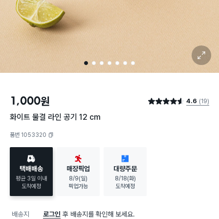
확대 보기
1
2
3
4
5
6
7
1,000
원
4.6
(19)
별점 4.6점
화이트 물결 라인 공기 12 cm
품번 1053320
복사하기
택배배송
매장픽업
대량주문
평균 3일 이내
8/9(일)
8/18(화)
도착예정
픽업가능
도착예정
배송지
로그인
후 배송지를 확인해 보세요.