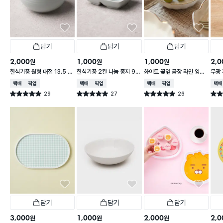
담기
담기
담기
2,000
1,000
1,000
2,0
원
원
원
한식기풍 원형 대접 13.5 c
한식기풍 2칸 나눔 종지 9 c
화이트 꽃잎 금장 라인 양각
무광 
m
m
종지 10 cm
접 1
택배배송
매장픽업
택배배송
매장픽업
택배배송
매장픽업
택배
29
27
26
별점 5.0점
별점 5.0점
별점 5.0점
별점 
건 작성
건 작성
건 작성
담기
담기
담기
3,000
1,000
2,000
2,0
원
원
원