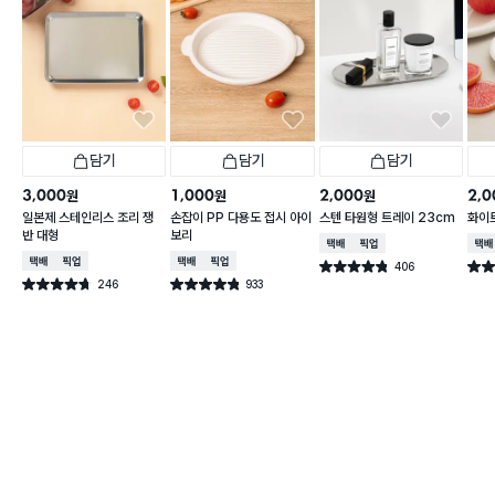
담기
담기
담기
3,000
1,000
2,000
2,0
원
원
원
일본제 스테인리스 조리 쟁
손잡이 PP 다용도 접시 아이
스텐 타원형 트레이 23cm
화이트
반 대형
보리
택배배송
매장픽업
택배
택배배송
매장픽업
택배배송
매장픽업
406
별점 4.8점
별점 
건 작성
246
933
별점 4.7점
별점 4.8점
건 작성
건 작성