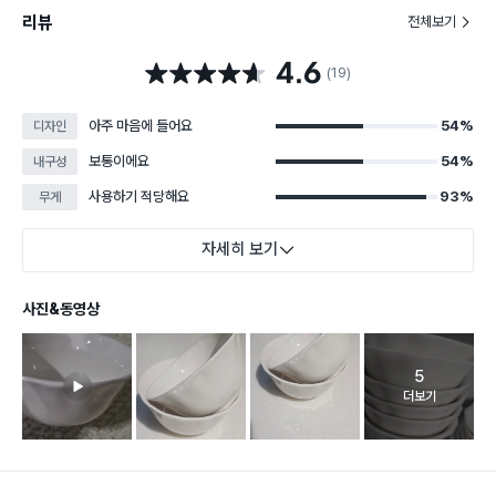
리뷰
전체보기
4.6
별점 4.6점
(19)
아주 마음에 들어요
54%
디자인
보통이에요
54%
내구성
사용하기 적당해요
93%
무게
자세히 보기
사진&동영상
5
고객 리뷰 
더보기