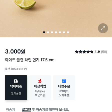
확대 보기
1
2
3
4
5
6
7
3,000
원
4.9
(50)
별점 4.9점
화이트 물결 라인 면기 17.5 cm
품번 1053185
복사하기
택배배송
매장픽업
대량주문
8/8(토)
8/18(화)
일시품절
픽업가능
도착예정
배송지
로그인
후 배송지를 확인해 보세요.