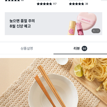
별점 4.9점
건 작성
117
38
별점 4.8점
별점 4.8점
건 작성
건 작성
늦으면 품절 주의
8월 신상 예고
1
3
상품설명
리뷰
50