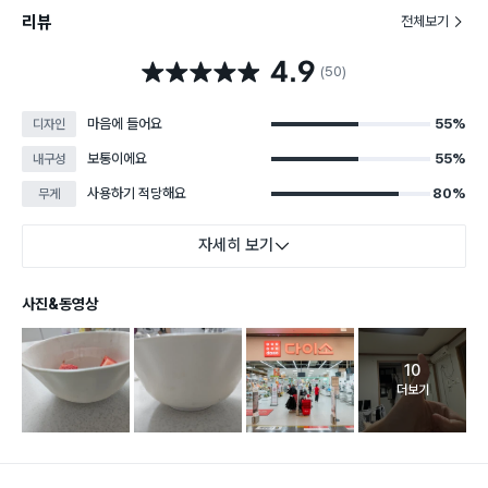
리뷰
전체보기
4.9
별점 4.9점
(50)
마음에 들어요
55%
디자인
보통이에요
55%
내구성
사용하기 적당해요
80%
무게
자세히 보기
사진&동영상
10
고객 리뷰 
더보기