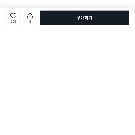
구매하기
203
6
로그인
온라인 다이소몰 1599-2211
온라인 다이소몰
다이소 매장 1522-4400
다이소 매장
평일 09:00 ~ 18:00
평일 09:00 ~ 18:00
주문조회
매장 상품 찾기
취소/교환/반품 신청
매장 위치 찾기
공지사항
1:1 문의
FAQ
고객센터
1:1 문의
제휴문의
앱 장애/신고
멤버십