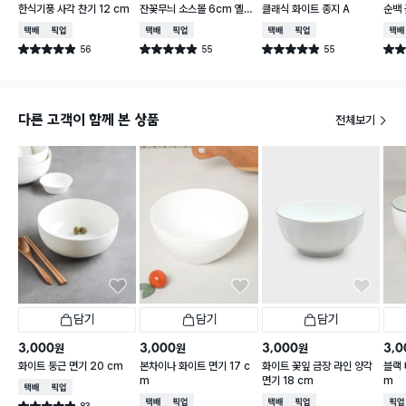
한식기풍 사각 찬기 12 cm
잔꽃무늬 소스볼 6cm 옐로
클래식 화이트 종지 A
순백 
우
택배배송
매장픽업
택배배송
매장픽업
택배배송
매장픽업
택배
56
55
55
별점 4.9점
별점 4.9점
별점 4.9점
별점 
건 작성
건 작성
건 작성
다른 고객이 함께 본 상품
전체보기
담기
담기
담기
3,000
3,000
3,000
3,0
원
원
원
화이트 둥근 면기 20 cm
본차이나 화이트 면기 17 c
화이트 꽃잎 금장 라인 양각
블랙 
m
면기 18 cm
m
택배배송
매장픽업
택배배송
매장픽업
택배배송
매장픽업
매장
83