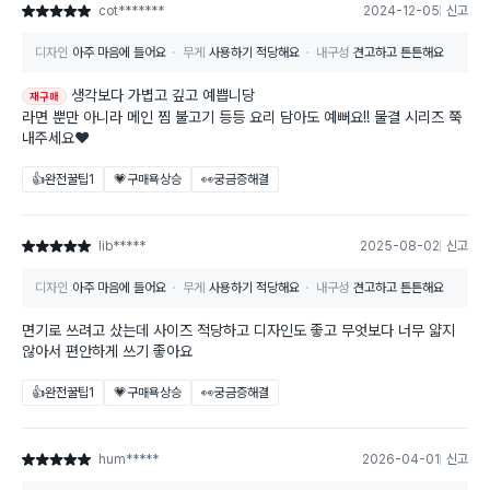
cot*******
2024-12-05
신고
별점 5점
디자인
아주 마음에 들어요
무게
사용하기 적당해요
내구성
견고하고 튼튼해요
생각보다 가볍고 깊고 예쁩니당
재구매
라면 뿐만 아니라 메인 찜 불고기 등등 요리 담아도 예뻐요!! 물결 시리즈 쭉
내주세요❤️
👍완전꿀팁
1
💗구매욕상승
👀궁금증해결
lib*****
2025-08-02
신고
별점 5점
디자인
아주 마음에 들어요
무게
사용하기 적당해요
내구성
견고하고 튼튼해요
면기로 쓰려고 샀는데 사이즈 적당하고 디자인도 좋고 무엇보다 너무 얇지
않아서 편안하게 쓰기 좋아요
👍완전꿀팁
1
💗구매욕상승
👀궁금증해결
hum*****
2026-04-01
신고
별점 5점