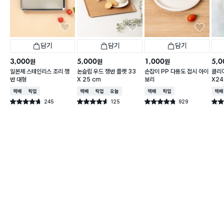
담기
담기
담기
3,000
5,000
1,000
5,0
원
원
원
일본제 스테인리스 조리 쟁
논슬립 우드 쟁반 플랫 33
손잡이 PP 다용도 접시 아이
클리어
반 대형
X 25 cm
보리
X2
택배배송
매장픽업
택배배송
매장픽업
오늘배송
택배배송
매장픽업
택배
245
125
929
별점 4.7점
별점 4.6점
별점 4.8점
별점 
건 작성
건 작성
건 작성