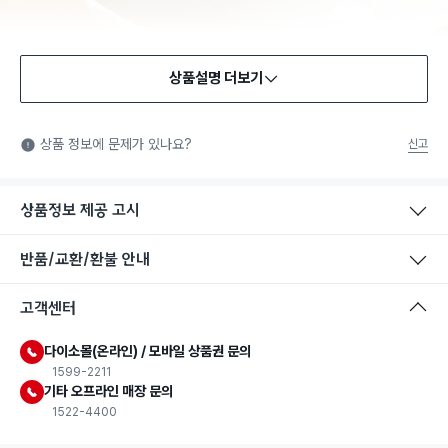
상품설명 더보기
식품용 기구
식품용 기구: 식품위생법에서 정한 규격에 따라 제조되어 식품 또
상품 정보에 문제가 있나요?
신고
는 식품첨가물에 사용할 수 있는 식품용기구라는 표시입니다.
상품정보 제공 고시
반품/교환/환불 안내
고객센터
다이소몰(온라인) / 모바일 상품권 문의
1599-2211
기타 오프라인 매장 문의
1522-4400