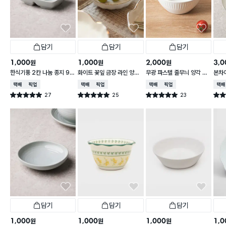
담기
담기
담기
1,000
1,000
2,000
3,0
원
원
원
한식기풍 2칸 나눔 종지 9 c
화이트 꽃잎 금장 라인 양각
무광 파스텔 줄무늬 양각 대
본차
m
종지 10 cm
접 13 cm
접시 
택배배송
매장픽업
택배배송
매장픽업
택배배송
매장픽업
택배
27
25
23
별점 5.0점
별점 5.0점
별점 5.0점
별점 
건 작성
건 작성
건 작성
담기
담기
담기
1,000
1,000
1,000
1,0
원
원
원