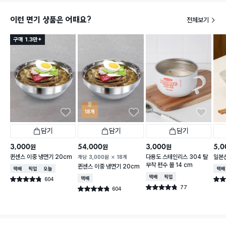
이런 면기 상품은 어때요?
전체보기
구매 1.3만+
18개
담기
담기
담기
3,000
54,000
3,000
5,0
원
원
원
퀸센스 이중 냉면기 20cm
다용도 스테인리스 304 탈
일본산
개당
3,000
원
18개
부착 편수 볼 14 cm
퀸센스 이중 냉면기 20cm
택배배송
매장픽업
오늘배송
택배
택배배송
매장픽업
604
택배배송
별점 4.8점
별점 
건 작성
77
별점 4.8점
604
별점 4.8점
건 작성
건 작성