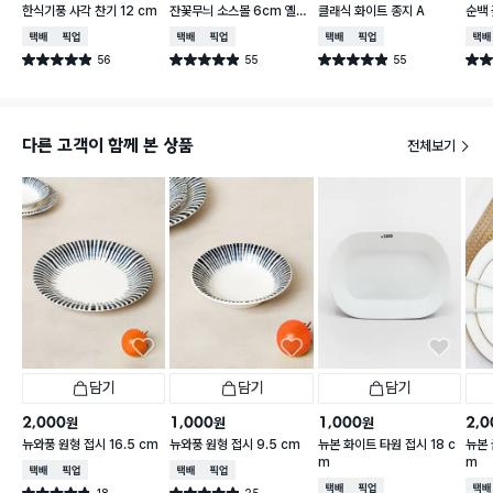
한식기풍 사각 찬기 12 cm
잔꽃무늬 소스볼 6cm 옐로
클래식 화이트 종지 A
순백 
우
택배배송
매장픽업
택배배송
매장픽업
택배배송
매장픽업
택배
56
55
55
별점 4.9점
별점 4.9점
별점 4.9점
별점 
건 작성
건 작성
건 작성
다른 고객이 함께 본 상품
전체보기
담기
담기
담기
2,000
1,000
1,000
2,0
원
원
원
뉴와풍 원형 접시 16.5 cm
뉴와풍 원형 접시 9.5 cm
뉴본 화이트 타원 접시 18 c
뉴본 
m
m
택배배송
매장픽업
택배배송
매장픽업
택배배송
매장픽업
택배
18
25