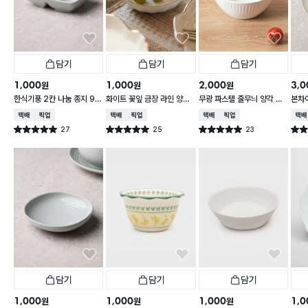
담기
담기
담기
1,000
1,000
2,000
3,0
원
원
원
한식기풍 2칸 나눔 종지 9 c
화이트 꽃잎 금장 라인 양각
무광 파스텔 줄무늬 양각 대
본차
m
종지 10 cm
접 13 cm
접시 
택배배송
매장픽업
택배배송
매장픽업
택배배송
매장픽업
택배
27
25
23
별점 5.0점
별점 5.0점
별점 5.0점
별점 
건 작성
건 작성
건 작성
담기
담기
담기
1,000
1,000
1,000
1,0
원
원
원