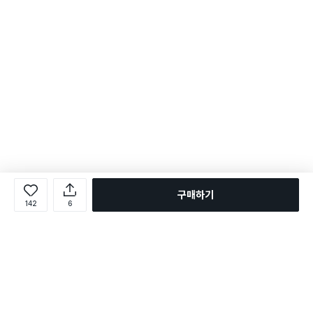
구매하기
142
6
로그인
온라인 다이소몰 1599-2211
온라인 다이소몰
다이소 매장 1522-4400
다이소 매장
평일 09:00 ~ 18:00
평일 09:00 ~ 18:00