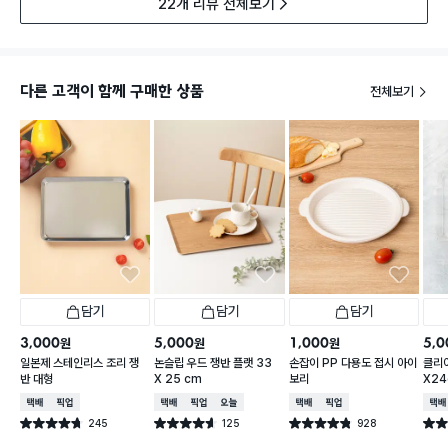
22개 리뷰 전체보기
다른 고객이 함께 구매한 상품
전체보기
담기
담기
담기
3,000
5,000
1,000
5,0
원
원
원
일본제 스테인리스 조리 쟁
논슬립 우드 쟁반 플랫 33
손잡이 PP 다용도 접시 아이
클리어
반 대형
X 25 cm
보리
X2
택배배송
매장픽업
택배배송
매장픽업
오늘배송
택배배송
매장픽업
택배
245
125
928
별점 4.7점
별점 4.6점
별점 4.8점
별점 
건 작성
건 작성
건 작성