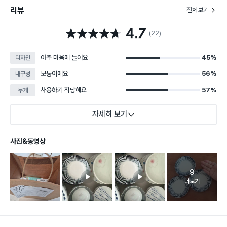
리뷰
전체보기
4.7
별점 4.7점
(22)
아주 마음에 들어요
45%
디자인
보통이에요
56%
내구성
사용하기 적당해요
57%
무게
자세히 보기
사진&동영상
9
고객 리뷰 
더보기