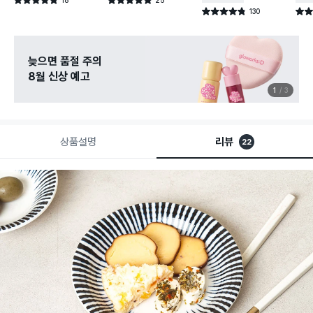
별점 4.8점
별점 4.9점
건 작성
건 작성
130
별점 4.8점
별점 
건 작성
늦으면 품절 주의
8월 신상 예고
1
3
상품설명
리뷰
22