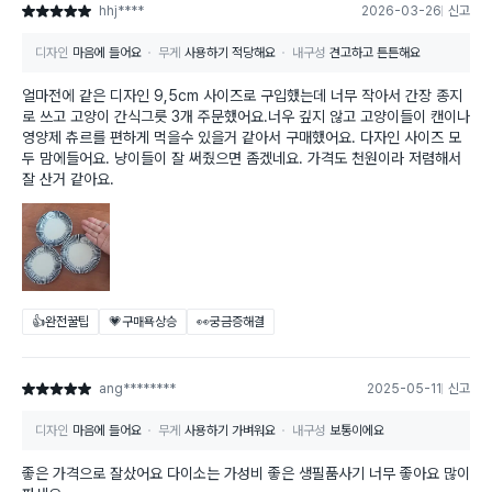
hhj****
2026-03-26
신고
별점 5점
디자인
마음에 들어요
무게
사용하기 적당해요
내구성
견고하고 튼튼해요
얼마전에 같은 디자인 9,5cm 사이즈로 구입했는데 너무 작아서 간장 종지
로 쓰고 고양이 간식그릇 3개 주문했어요.너우 깊지 않고 고양이들이 캔이나
영양제 츄르를 편하게 먹을수 있을거 같아서 구매했어요. 다자인 사이즈 모
두 맘에들어요. 냥이들이 잘 써줬으면 좀겠네요. 가격도 천원이라 저렴해서
잘 산거 같아요.
👍완전꿀팁
💗구매욕상승
👀궁금증해결
ang********
2025-05-11
신고
별점 5점
디자인
마음에 들어요
무게
사용하기 가벼워요
내구성
보통이에요
좋은 가격으로 잘샀어요 다이소는 가성비 좋은 생필품사기 너무 좋아요 많이