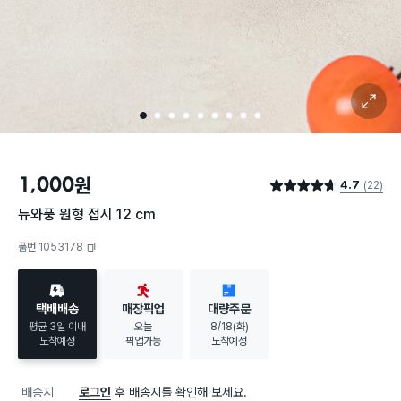
확대 보기
1
2
3
4
5
6
7
8
9
1,000
원
4.7
(22)
별점 4.7점
뉴와풍 원형 접시 12 cm
품번 1053178
복사하기
택배배송
매장픽업
대량주문
평균 3일 이내
오늘
8/18(화)
도착예정
픽업가능
도착예정
배송지
로그인
후 배송지를 확인해 보세요.