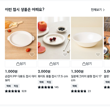
이런 접시 상품은 어때요?
전체보기
담기
담기
담기
1,000
2,000
1,500
5,0
원
원
원
손잡이 PP 다용도 접시 아이
화이트 몽돌 접시 17.5 cm
일본제 크리미 원형 접시 17
블랑 
보리
cm
택배배송
매장픽업
택배
택배배송
매장픽업
택배배송
145
별점 4.8점
별점 
건 작성
928
23
별점 4.8점
별점 4.8점
건 작성
건 작성