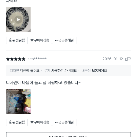
파세요
👍완전꿀팁
💗구매욕상승
👀궁금증해결
seo*******
2026-01-12
신고
별점 5점
디자인
마음에 들어요
무게
사용하기 가벼워요
내구성
보통이에요
디자인이 마음에 들고 잘 사용하고 있습니다~
👍완전꿀팁
💗구매욕상승
👀궁금증해결