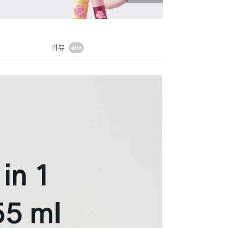
음
지
슬
라
이
드
리뷰
453