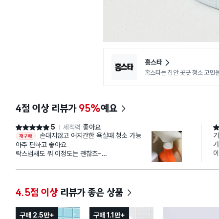
홈스타
홈스타는 집안 곳곳 청소 고민
4점 이상 리뷰가
95%
예요
5
세척력
좋아요
별점 5점
별
손대지않고 어지간한 욕실때 청소 가능
기
재구매
거
아주 편하고 좋아요
이
락스냄새도 뭐 이정도는 괜찮죠~
거
버블로 나오니 거실욕실+안방욕실 전체청소 한꺼번
두
에 2~3회 사용하면 다 써요
슷
그렇게치면 가격이 아주 저렴하지 않지만
솔
가성비 좋다고 생각
4.5점 이상
리뷰가 좋은 상품
요
매장에서만 사다가 온라인구매까지 7개째 구매
구매 2.5만+
구매 1.1만+