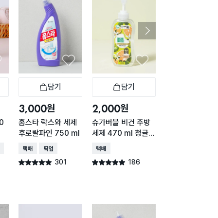
담기
담기
담기
바구니
장바구니
장바구니
장
원
원
원
3,000
2,000
2,000
0
홈스타 락스와 세제
슈가버블 비건 주방
싱크망 세정제 (
후로랄파인 750 ml
세제 470 ml 청귤
필 2개입 포함)
향
배송
택배배송
매장픽업
택배배송
택배배송
매장픽업
오
301
186
143
별점 4.9점
별점 4.9점
별점 4.9점
건 작성
건 작성
건 작