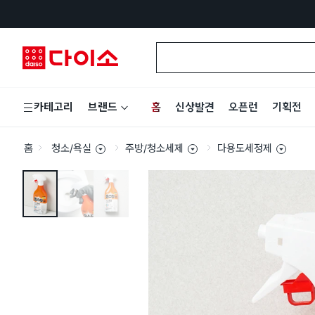
홈
신상발견
오픈런
기획전
카테고리
브랜드
홈
청소/욕실
주방/청소세제
다용도세정제