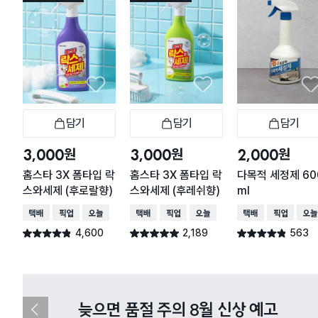
담기
담기
담기
장바구니
장바구니
장
원
원
원
3,000
3,000
2,000
홈스타 3X 폼타입 락
홈스타 3X 폼타입 락
다목적 세정제 60
스와세제 (후로랄향)
스와세제 (후레쉬향)
ml
택배배송
매장픽업
오늘배송
택배배송
매장픽업
오늘배송
택배배송
매장픽업
오늘
4,600
2,189
563
별점 4.8점
별점 4.9점
별점 4.8점
건 작성
건 작성
건 작성
다이소X카카오페이 8월 결제 혜택 
이