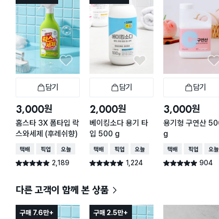
담기
담기
담기
장바구니
장바구니
장
원
원
원
3,000
2,000
3,000
홈스타 3X 폼타입 락
베이킹소다 용기 타
용기형 구연산 50
스와세제 (후레쉬향)
입 500 g
g
택배배송
매장픽업
오늘배송
택배배송
매장픽업
오늘배송
택배배송
매장픽업
오늘
2,189
1,224
904
별점 4.9점
별점 4.9점
별점 4.9점
건 작성
건 작성
건 작성
다른 고객이 함께 본 상품
구매 7.6만+
구매 2.5만+