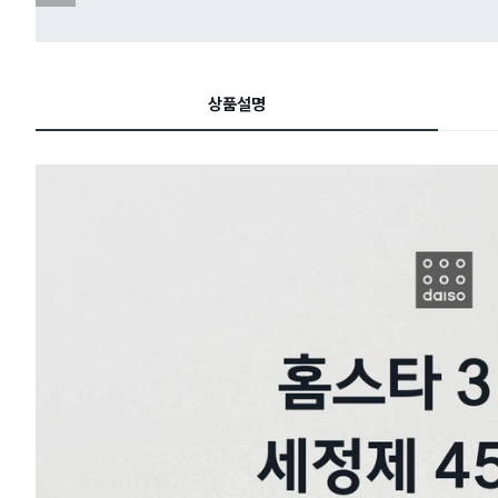
전
슬
라
이
드
상품설명