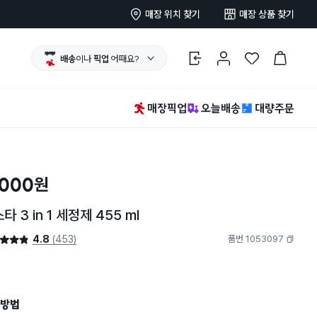
매장 위치 찾기
매장 상품 찾기
배송
이나
픽업
어때요?
로그인
마이페이지
찜 한 상품
장바구니
매장픽업
오늘배송
대량주문
,000
원
타 3 in 1 세정제 455 ml
4.8
(453)
품번 1053097
4.8점
복사하기
방법