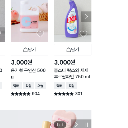
담기
담기
담기
바구니
장바구니
장바구니
장
원
원
원
3,000
3,000
3,000
0
용기형 구연산 500
홈스타 락스와 세제
홈스타 오렌지 파
g
후로랄파인 750 ml
액션 500ml
배송
택배배송
매장픽업
오늘배송
택배배송
매장픽업
택배배송
매장픽업
오
904
301
577
별점 4.9점
별점 4.9점
별점 4.8점
건 작성
건 작성
건 작
이벤트
관심 
2
/
3
다
정