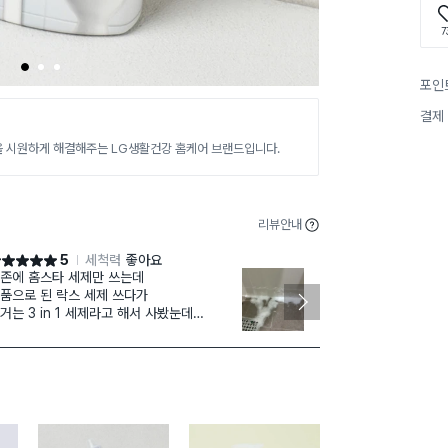
7
1
2
3
포인
결제
을 시원하게 해결해주는 LG생활건강 홈케어 브랜드입니다.
리뷰안내
5
세척력
좋아요
점 5점
별점 5점
존에 홈스타 세제만 쓰는데
배송도
재구매
품으로 된 락스 세제 쓰다가
다. 이 제품은 다이소 
거는 3 in 1 세제라고 해서 사봤눈데
서 온라인몰에서
품으로 나오면서 흐르는 제형이네요
러 사용해봤는
시간 뒤에 헹궜는데 세척력 기존 쓰던거랑 비
것 같아요. 뿌려놓고 물만 뿌리면 끝. 귀차니즘
해요
질은 안해요 뿌려놓고 행구면 물때 싹 지워져