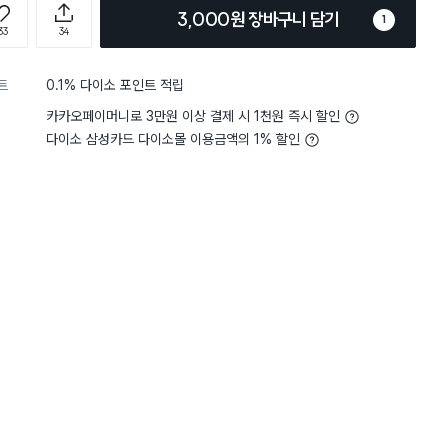
3,000원 장바구니 담기
1
33
34
트
0.1% 다이소 포인트 적립
카카오페이머니로 3만원 이상 결제 시 1천원 즉시 할인
다이소 삼성카드 다이소몰 이용금액의 1% 할인
5
세척력
좋아요
 빠르고, 하자 없이 잘 받았습니
매장에 없는곳이 더 많아
전체보기
 이제 계속 구매예정입니다. 여
3
데 이 제품이 제일 세정력이 나은
이 사용하기에 편합니다.
구매 15만+
구매 15만+
구매 14만+