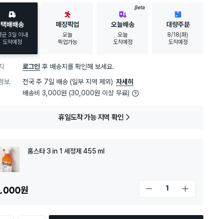
BETA
택배배송
매장픽업
오늘배송
대량주문
평균 3일 이내
오늘
오늘
8/18(화)
도착예정
픽업가능
도착예정
도착예정
지
로그인
후 배송지를 확인해 보세요.
정보
전국 주 7일 배송 (일부 지역 제외)
자세히
배송비 3,000원 (30,000원 이상 무료)
휴일도착 가능 지역 확인
홈스타 3 in 1 세정제 455 ml
,000
원
개수 감소
개수 증가