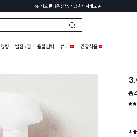
💫 새로 들어온 신상, 지금 확인하세요 💫
랭킹
별점5점
품절임박
뷰티
건강식품
3
홈스
별점 
배송