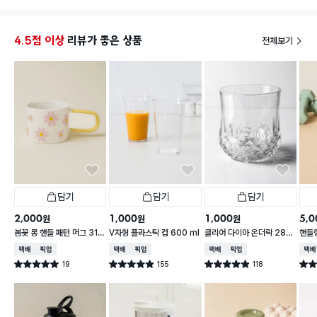
4.5점 이상
리뷰가 좋은 상품
전체보기
담기
담기
담기
2,000
1,000
1,000
5,0
원
원
원
봄꽃 롱 핸들 패턴 머그 310
V자형 플라스틱 컵 600 ml
클리어 다이아 온더락 280
핸들
ml
ml
0 m
택배배송
매장픽업
택배배송
매장픽업
택배배송
매장픽업
택배
19
155
118
별점 5.0점
별점 4.9점
별점 4.9점
별점 
건 작성
건 작성
건 작성