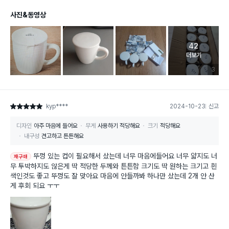
사진&동영상
42
고객 리뷰 
더보기
리뷰 이미
3
kyp****
2024-10-23
신고
별점 5점
디자인
아주 마음에 들어요
무게
사용하기 적당해요
크기
적당해요
내구성
견고하고 튼튼해요
뚜껑 있는 컵이 필요해서 샀는데 너무 마음에들어요 너무 얇지도 너
재구매
무 투박하지도 않은게 딱 적당한 두께와 튼튼함 크기도 딱 원하는 크기고 흰
색인것도 좋고 뚜껑도 잘 맞아요 마음에 안들까봐 하나만 샀는데 2개 안 산
게 후회 되요 ㅜㅜ