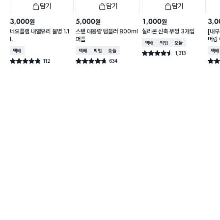
담기
담기
담기
3,000
5,000
1,000
3,0
원
원
원
네오플램 내열유리 물병 1.1
스텐 대용량 텀블러 800ml
실리콘 신축 뚜껑 3개입
[내부
L
퍼플
머링
택배배송
매장픽업
오늘배송
컵 3
택배배송
택배배송
매장픽업
오늘배송
택배
1,313
별점 4.5점
건 작성
112
634
별점 4.8점
별점 4.7점
별점 
건 작성
건 작성