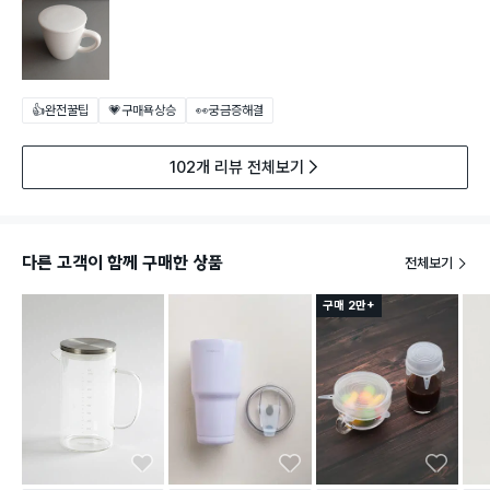
👍완전꿀팁
💗구매욕상승
👀궁금증해결
102개 리뷰 전체보기
다른 고객이 함께 구매한 상품
전체보기
구매 2만+