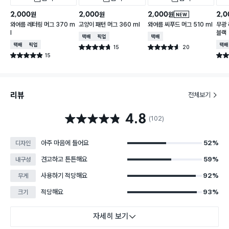
2,000
2,000
2,000
2,0
원
원
원
NEW
와여름 레터링 머그 370 m
고양이 패턴 머그 360 ml
와여름 씨푸드 머그 510 ml
무광 
l
블랙
택배배송
매장픽업
택배배송
택배배송
매장픽업
택배
15
20
별점 4.7점
별점 4.6점
건 작성
건 작성
15
별점 4.9점
별점 
건 작성
리뷰
전체보기
4.8
별점 4.8점
(102)
아주 마음에 들어요
52%
디자인
견고하고 튼튼해요
59%
내구성
사용하기 적당해요
92%
무게
적당해요
93%
크기
자세히 보기