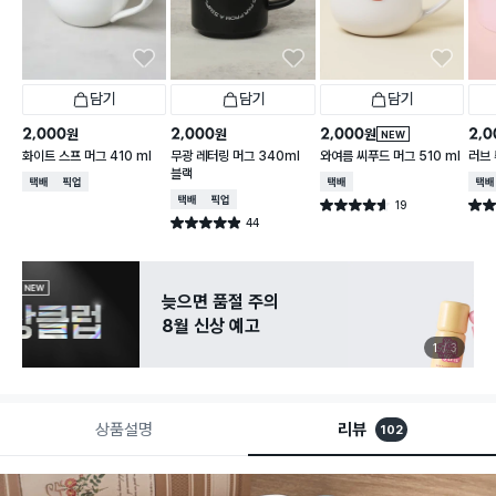
담기
담기
담기
2,000
2,000
2,000
2,0
원
원
원
NEW
화이트 스프 머그 410 ml
무광 레터링 머그 340ml
와여름 씨푸드 머그 510 ml
러브 
블랙
택배배송
매장픽업
택배배송
택배
택배배송
매장픽업
19
별점 4.6점
별점 
건 작성
44
별점 4.9점
건 작성
늦으면 품절 주의
8월 신상 예고
1
3
상품설명
리뷰
102