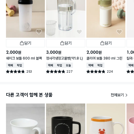
담기
담기
담기
2,000
3,000
2,000
1,0
원
원
원
쉐이크 보틀 600 ml 블랙
정사각냉장고물병(약1.8 L)
클리어 보틀 380 ml 그린
칼라 
택배배송
매장픽업
택배배송
매장픽업
오늘배송
택배배송
매장픽업
택배
253
227
224
별점 4.8점
별점 4.8점
별점 4.8점
별점 
건 작성
건 작성
건 작성
다른 고객이 함께 본 상품
전체보기