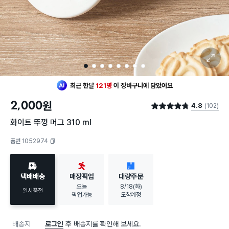
확대 보기
1
2
3
4
5
6
7
8
최근 한달
121명
이
장바구니에 담았어요
2,000
원
4.8
(102)
별점 4.8점
화이트 뚜껑 머그 310 ml
품번 1052974
복사하기
택배배송
매장픽업
대량주문
오늘
8/18(화)
일시품절
픽업가능
도착예정
배송지
로그인
후 배송지를 확인해 보세요.