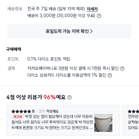
배송정보
전국 주 7일 배송 (일부 지역 제외)
자세히
배송비 3,000원 (30,000원 이상 무료)
휴일도착 가능 지역 확인
구매혜택
포인트
0.1% 다이소 포인트 적립
결제
카카오페이머니로 3만원 이상 결제 시 1천원 즉시 할인
다이소 삼성카드 다이소몰 이용금액의 1% 할인
4점 이상 리뷰가
96%
예요
5
크기
적당해요
별점 5점
별점 5
뚜껑 있는 컵이 필요해서 샀는데 너무 마음에
전자렌
재구매
들어요 너무 얇지도 너무 투박하지도 않은게 딱 적당한
살짝놓
두께와 튼튼함 크기도 딱 원하는 크기고 흰색인것도 좋
있어요
고 뚜껑도 잘 맞아요 마음에 안들까봐 하나만 샀는데 2
개 안 산게 후회 되요 ㅜㅜ