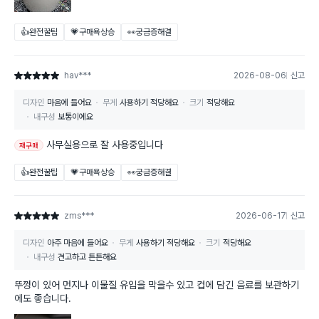
👍완전꿀팁
💗구매욕상승
👀궁금증해결
hav***
2026-08-06
신고
별점 5점
디자인
마음에 들어요
무게
사용하기 적당해요
크기
적당해요
내구성
보통이에요
사무실용으로 잘 사용중입니다
재구매
👍완전꿀팁
💗구매욕상승
👀궁금증해결
zms***
2026-06-17
신고
별점 5점
디자인
아주 마음에 들어요
무게
사용하기 적당해요
크기
적당해요
내구성
견고하고 튼튼해요
뚜껑이 있어 먼지나 이물질 유입을 막을수 있고 컵에 담긴 음료를 보관하기
에도 좋습니다.