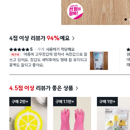
1
4점 이상 리뷰가
94%
예요
5
무게
사용하기 적당해요
별점 5점
별
여름에 고무장갑에 땀차서 속장갑으로 잘
엄
재구매
데
쓰고 있어요. 장갑도 세탁후에도 형태 잘 유지되고
때
표백도 잘되고 좋아요.
짱
리
이
네
4.5점 이상
리뷰가 좋은 상품
구매 2만+
구매 1.1만+
구매 1만+