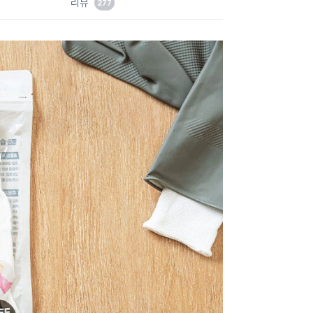
리뷰
277