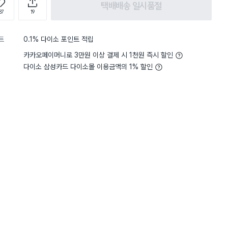
택배배송 일시품절
87
19
트
0.1% 다이소 포인트 적립
카카오페이머니로 3만원 이상 결제 시 1천원 즉시 할인
다이소 삼성카드 다이소몰 이용금액의 1% 할인
5
무게
사용하기 적당해요
5
무게
사용
별점 5점
연한 기회로 고무장갑 안에 속장갑
이런게있는데 진작에 안사고
 땀도 잘 흡수되고 고무장갑을 잠
여름이 되니 고무장갑속이
기도 더 편해져 좋더라구요. 쓰
요즘따라 습진이 무섭게 
 낡기도 하고 여분으로 더 필요
이제서라도 산걸 칭찬해주