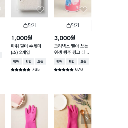
담기
담기
담기
바구니
장바구니
장바구니
장
원
원
원
1,000
3,000
5,000
파워 필터 수세미
크리넥스 빨아 쓰는
일회용 부직포 행
(소) 2개입
위생 행주 핑크 레벨
24X30cm 10
배송
5 36매
입
택배배송
매장픽업
오늘배송
택배배송
매장픽업
오늘배송
택배배송
765
676
657
별점 4.9점
별점 4.9점
별점 4.9점
건 작성
건 작성
건 작