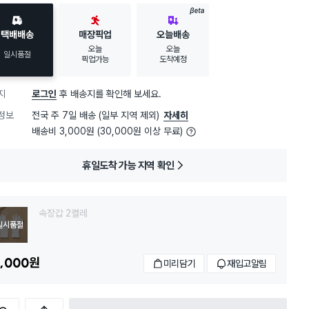
BETA
택배배송
매장픽업
오늘배송
오늘
오늘
일시품절
픽업가능
도착예정
지
로그인
후 배송지를 확인해 보세요.
정보
전국 주 7일 배송 (일부 지역 제외)
자세히
배송비 3,000원 (30,000원 이상 무료)
휴일도착 가능 지역 확인
속장갑 2켤레
일시품절
,000
원
미리담기
재입고알림