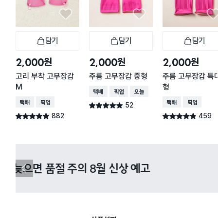
담기
담기
담기
장바구니
장바구니
장
원
원
원
2,000
2,000
2,000
고리 부착 고무장갑
주름 고무장갑 중형
주름 고무장갑 특
M
형
택배배송
매장픽업
오늘배송
택배배송
매장픽업
택배배송
매장픽업
52
별점 4.9점
건 작성
882
459
별점 4.9점
별점 4.8점
건 작성
건 작성
다이소X카카오페이 8월 결제 혜택 
이
전
슬
라
이
드