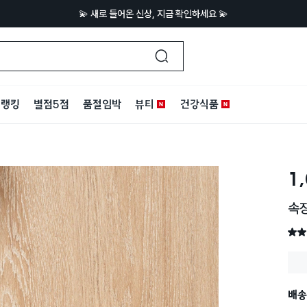
💫 새로 들어온 신상, 지금 확인하세요 💫
랭킹
별점5점
품절임박
뷰티
건강식품
1
속
별점 
배송