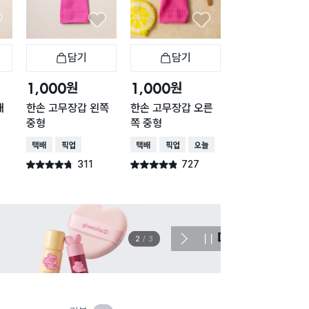
담기
담기
담기
바구니
장바구니
장바구니
장
원
원
원
1,000
1,000
2,000
대
한손 고무장갑 왼쪽
한손 고무장갑 오른
태화 고무장갑 (대
중형
쪽 중형
택배배송
매장픽업
택배배송
매장픽업
택배배송
매장픽업
오늘배송
649
별점 4.8점
건 작
311
727
별점 4.7점
별점 4.8점
건 작성
건 작성
이벤트
관심 
2
/
3
다
정
음
지
슬
라
이
드