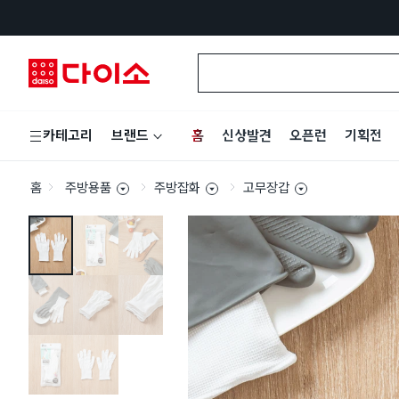
홈
신상발견
오픈런
기획전
카테고리
브랜드
홈
주방용품
주방잡화
고무장갑