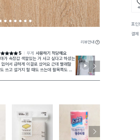
4
2
3
4
5
6
7
8
포인
결제
리뷰안내
5
무게
사용하기 적당해요
점 5점
별점 5점
마가 속장갑 색깔있는 거 사고 싶다고 하셨는
올해 들어 우
 없어서 급하게 이걸로 샀어요 근데 빨래할
을 껴보았는데
도 쓰고 설거지 할 때도 쓰는데 팔목쪽도 짱
깐씩 벗었다 끼
해서 흘러내리지도 않아서 좋다고 하세요 그
던 장갑이 약간
고 면이 아니라서 물에 닿아도 푹 젖는 재질
해 구매했어요.
 아니라서 다음에 재구매 의사가 있다구 하시
용
구매 2.1만+