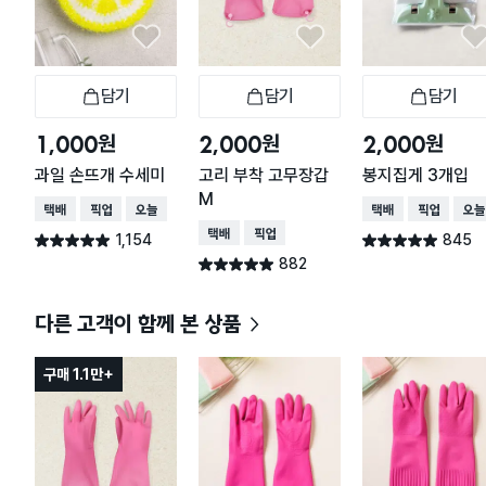
담기
담기
담기
장바구니
장바구니
장
원
원
원
1,000
2,000
2,000
과일 손뜨개 수세미
고리 부착 고무장갑
봉지집게 3개입
M
택배배송
매장픽업
오늘배송
택배배송
매장픽업
오늘
택배배송
매장픽업
1,154
845
별점 4.9점
별점 4.9점
건 작성
건 작성
882
별점 4.9점
건 작성
다른 고객이 함께 본 상품
구매 1.1만+