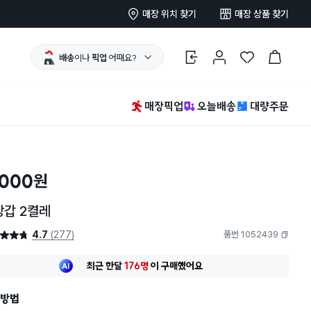
매장 위치 찾기
매장 상품 찾기
배송
이나
픽업
어때요?
로그인
마이페이지
찜 한 상품
장바구니
매장픽업
오늘배송
대량주문
,000
원
장갑 2켤레
4.7
(277)
품번 1052439
4.7점
복사하기
최근 한달
176명
이
구매했어요
30대 여성
이 가장 많이
구매했어요
최근 한달
176명
이
구매했어요
방법
30대 여성
이 가장 많이
구매했어요