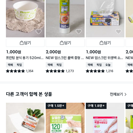
담기
담기
담기
1,000
2,000
1,000
2,0
원
원
원
프린팅 분식 용기 520ml 1
NEW 맘스크린 롤백 중형 2
NEW 맘스크린 위생백 소형
NEW
8개입
60매입
200매입
00
택배배송
매장픽업
택배배송
매장픽업
택배배송
매장픽업
오늘배송
택배
1,354
1,273
1,216
별점 4.9점
별점 4.9점
별점 4.9점
별점 
건 작성
건 작성
건 작성
다른 고객이 함께 본 상품
전체보기
구매 1.5만+
구매 1.8만+
구매