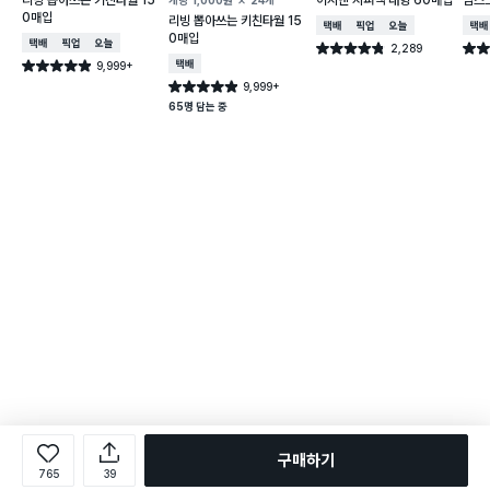
0매입
리빙 뽑아쓰는 키친타월 15
택배배송
매장픽업
오늘배송
택배
0매입
택배배송
매장픽업
오늘배송
2,289
별점 4.8점
별점 
건 작성
9,999+
택배배송
별점 4.9점
건 작성
9,999+
별점 4.9점
건 작성
65명 담는 중
구매하기
765
39