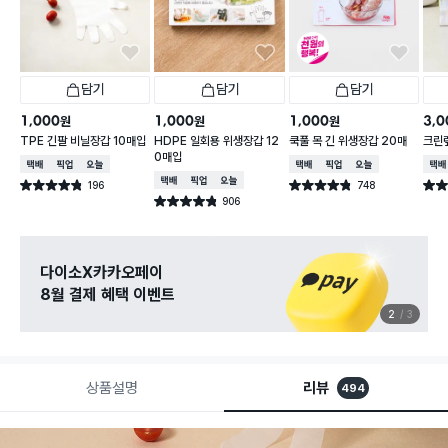
담기
담기
담기
1,000
1,000
1,000
3,0
원
원
원
TPE 긴팔 비닐장갑 10매입
HDPE 일회용 위생장갑 12
쿡풀 목 긴 위생장갑 20매
크린랲
0매입
택배배송
매장픽업
오늘배송
택배배송
매장픽업
오늘배송
택배
택배배송
매장픽업
오늘배송
196
748
별점 4.8점
별점 4.8점
별점 
건 작성
건 작성
906
별점 4.8점
건 작성
다이소X카카오페이
8월 결제 혜택 이벤트
2
3
상품설명
리뷰
494