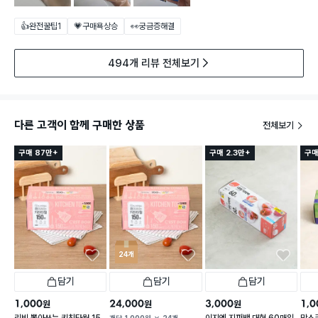
👍완전꿀팁
1
💗구매욕상승
👀궁금증해결
494개 리뷰 전체보기
다른 고객이 함께 구매한 상품
전체보기
구매 87만+
구매 2.3만+
구매
24개
담기
담기
담기
1,000
24,000
3,000
1,0
원
원
원
리빙 뽑아쓰는 키친타월 15
이지엔 지퍼백 대형 60매입
맘스
개당
1,000
원
24개