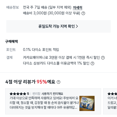
배송정보
전국 주 7일 배송 (일부 지역 제외)
자세히
배송비 3,000원 (30,000원 이상 무료)
휴일도착 가능 지역 확인
구매혜택
포인트
0.1% 다이소 포인트 적립
결제
카카오페이머니로 3만원 이상 결제 시 1천원 즉시 할인
다이소 삼성카드 다이소몰 이용금액의 1% 할인
4점 이상 리뷰가
95%
예요
5
편리함
사용하기 편리해요
별점 5점
별점 5
기대 이상으로 만족하며 사용하고 있어요! 주방에서 요
이거 너
리할 때, 청소할 때, 김장할 때 등 손에 음식물이 묻거나
드렸고,
더러워지는 것을 방지해야 할 때마다 아주 유용하답니
달라붙
다. TPE 재질이라 라텍스 알레르기 걱정 없이 사용할
수 있고, 생각보다 튼튼해서 쉽게 찢어지지 않아 더욱