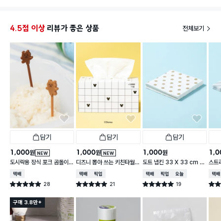
좋아요. 손에 착 감기는 착용감도 편안하고, 넉넉한 10
0매입이라 당분간은 걱정 없이 사용할 수 있겠어요. 투
명한 색상이라 보기에도 깔끔해서 마음에 들고요. 위생
4.5점 이상
리뷰가 좋은 상품
전체보기
을 중요하게 생각하는 저에게는 정말 없어선 안 될 주방
필수품이 되었어요! 가성비까지 훌륭하니 꼭 사용해보
시길 추천합니다.
담기
담기
담기
1,000
1,000
1,000
1,0
원
원
원
NEW
NEW
도시락용 장식 포크 곰돌이 1
디즈니 뽑아 쓰는 키친타월
도트 냅킨 33 X 33 cm 1
스트라
0개입
2겹 150매입 체크
5매입
cm 
택배배송
택배배송
매장픽업
택배배송
매장픽업
오늘배송
택배
28
21
19
별점 5.0점
별점 5.0점
별점 5.0점
별점 
건 작성
건 작성
건 작성
구매 3.8만+