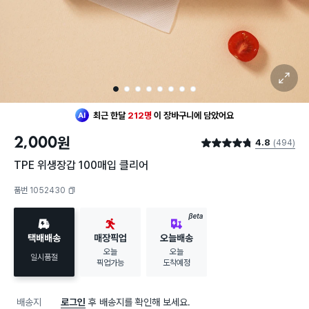
확대 보기
1
2
3
4
5
6
7
8
최근 한달
212명
이
장바구니에 담았어요
2,000
원
4.8
(494)
별점 4.8점
TPE 위생장갑 100매입 클리어
품번 1052430
복사하기
BETA
택배배송
매장픽업
오늘배송
오늘
오늘
일시품절
픽업가능
도착예정
배송지
로그인
후 배송지를 확인해 보세요.