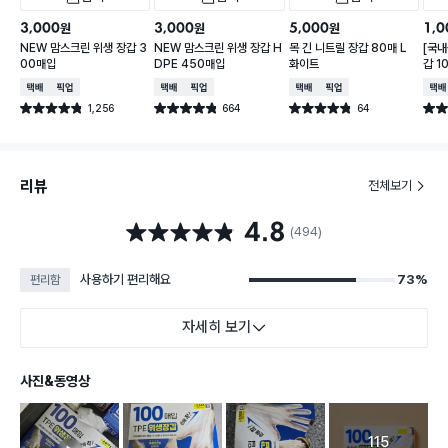
3,000
3,000
5,000
1,0
원
원
원
NEW 맘스크린 위생 장갑 3
NEW 맘스크린 위생 장갑 H
목 긴 니트릴 장갑 80매 L
[국내
00매입
DPE 450매입
화이트
갑 1
택배배송
매장픽업
택배배송
매장픽업
택배배송
매장픽업
택배
1,256
664
64
별점 4.8점
별점 4.8점
별점 4.8점
별점 
건 작성
건 작성
건 작성
리뷰
전체보기
4.8
별점 4.8점
(494)
사용하기 편리해요
73%
편리함
자세히 보기
사진&동영상
115