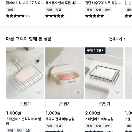
접이식 사각 대야 27.5 X 2
뭉게뭉게 인쇄 투톤 대야 33
간단 배수구망 시트 원형 중
긴 손
3 cm
cm
형 15매입
택배배송
택배배송
매장픽업
택배배송
매장픽업
오늘배송
택배
110
106
101
별점 4.9점
별점 4.9점
별점 4.9점
별점 
건 작성
건 작성
건 작성
다른 고객이 함께 본 상품
전체보기
구매 1.3만+
담기
담기
담기
1,000
1,000
2,000
1,0
원
원
원
스테인리스 흡착식 비누 받
세라픽 접착 비누 받침
스테인리스 비누 받침
스텐
침
택배배송
매장픽업
택배배송
매장픽업
오늘배송
택배
택배배송
매장픽업
오늘배송
275
1,097