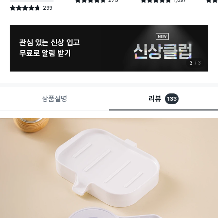
별점 4.7점
별점 4.8점
별점 
건 작성
건 작성
299
별점 4.7점
건 작성
관심 있는 신상 입고
무료로 알림 받기
3
3
상품설명
리뷰
133