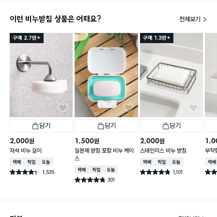
이런 비누받침 상품은 어때요?
전체보기
구매 2.7만+
구매 1.3만+
담기
담기
담기
2,000
1,500
2,000
1,0
원
원
원
자석 비누 걸이
일본제 받침 포함 비누 케이
스테인리스 비누 받침
부착
스
택배배송
매장픽업
오늘배송
택배배송
매장픽업
오늘배송
택배
택배배송
매장픽업
오늘배송
1,535
1,101
별점 4.3점
별점 4.8점
별점 
건 작성
건 작성
301
별점 4.8점
건 작성