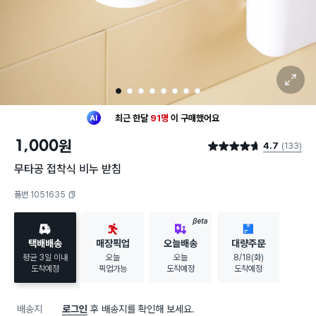
확대 보기
1
2
3
4
5
6
7
8
최근 한달
91명
이
구매했어요
20대 여성
이 가장 많이
구매했어요
1,000
원
4.7
(133)
최근 한달
91명
이
구매했어요
별점 4.7점
20대 여성
이 가장 많이
구매했어요
무타공 접착식 비누 받침
품번 1051635
복사하기
BETA
택배배송
매장픽업
오늘배송
대량주문
평균 3일 이내
오늘
오늘
8/18(화)
도착예정
픽업가능
도착예정
도착예정
배송지
로그인
후 배송지를 확인해 보세요.