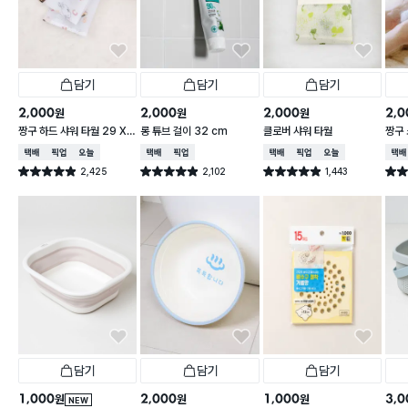
담기
담기
담기
2,000
2,000
2,000
2,0
원
원
원
짱구 하드 샤워 타월 29 X
롱 튜브 걸이 32 cm
클로버 샤워 타월
짱구 
95 cm
X 9
택배배송
매장픽업
오늘배송
택배배송
매장픽업
택배배송
매장픽업
오늘배송
택배
2,425
2,102
1,443
별점 4.9점
별점 4.9점
별점 4.9점
별점 
건 작성
건 작성
건 작성
담기
담기
담기
1,000
2,000
1,000
3,0
원
원
원
NEW