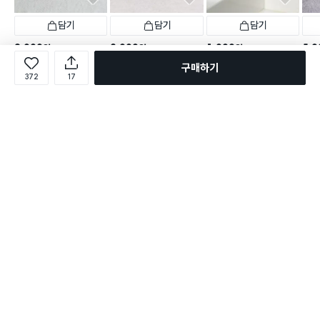
담기
담기
담기
2,000
3,000
1,000
5,0
원
원
원
자석형 냄새 차단 배수구 트
욕실용 배수구 트랩
부착형 물 빠짐 욕실 선반
세면
구매하기
랩
372
17
택배배송
오늘배송
택배배송
매장픽업
택배
택배배송
오늘배송
1,314
483
별점 4.6점
별점 4.7점
별점 
건 작성
건 작성
2,112
별점 4.6점
건 작성
로그인
온라인 다이소몰 1599-2211
온라인 다이소몰
다이소 매장 1522-4400
다이소 매장
평일 09:00 ~ 18:00
평일 09:00 ~ 18:00
주문조회
매장 상품 찾기
취소/교환/반품 신청
매장 위치 찾기
공지사항
1:1 문의