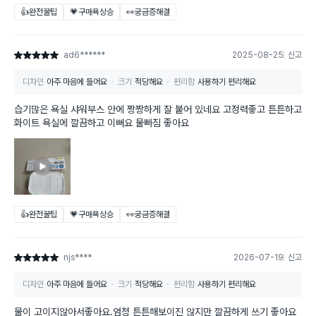
👍완전꿀팁
💗구매욕상승
👀궁금증해결
ad6******
2025-08-25
신고
별점 5점
디자인
아주 마음에 들어요
크기
적당해요
편리함
사용하기 편리해요
습기많은 욕실 샤워부스 안에 짱짱하게 잘 붙어 있네요 고정력좋고 튼튼하고
화이트 욕실에 깔끔하고 이뻐요 물빠짐 좋아요
👍완전꿀팁
💗구매욕상승
👀궁금증해결
njs****
2026-07-19
신고
별점 5점
디자인
아주 마음에 들어요
크기
적당해요
편리함
사용하기 편리해요
물이 고이지않아서좋아요.엄청 튼튼해보이진 않지만 깔끔하게 쓰기 좋아요