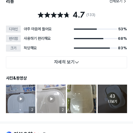
리뷰
전체보기
4.7
별점 4.7점
(133)
아주 마음에 들어요
53%
디자인
사용하기 편리해요
68%
편리함
적당해요
83%
크기
자세히 보기
사진&동영상
43
고객 리뷰 
더보기
리뷰 이미지 등록 개수
2
리뷰 이미지 등록 개수
2