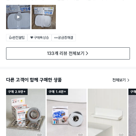
👍완전꿀팁
💗구매욕상승
👀궁금증해결
133개 리뷰 전체보기
다른 고객이 함께 구매한 상품
전체보기
구매 2.9만+
구매 1.4만+
구매