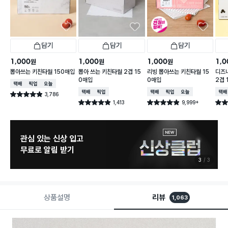
담기
담기
담기
1,000
1,000
1,000
1,0
원
원
원
뽑아쓰는 키친타월 150매입
뽑아 쓰는 키친타월 2겹 15
리빙 뽑아쓰는 키친타월 15
디즈
0매입
0매입
2겹 
택배배송
매장픽업
오늘배송
택배배송
매장픽업
택배배송
매장픽업
오늘배송
택배
3,786
별점 4.9점
건 작성
1,413
9,999+
별점 4.9점
별점 4.9점
별점 
건 작성
건 작성
관심 있는 신상 입고
무료로 알림 받기
3
3
상품설명
리뷰
1,063