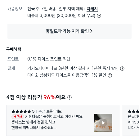
배송정보
전국 주 7일 배송 (일부 지역 제외)
자세히
배송비 3,000원 (30,000원 이상 무료)
휴일도착 가능 지역 확인
구매혜택
포인트
0.1% 다이소 포인트 적립
결제
카카오페이머니로 3만원 이상 결제 시 1천원 즉시 할인
다이소 삼성카드 다이소몰 이용금액의 1% 할인
4점 이상 리뷰가
96%
예요
5
촉감
보통이에요
별점 5점
별점 5
키친타올은 롤형이고뭐고 이것만 써요
단골다
재구매
뽑아쓰는 형태라 정말 편하고
에 1
한장씩 딱딱나와서 좋아요b
니다 .
일반 키친타올보다 좀 뻣뻣?한 기름종이같은 느낌이라
네요 .
들러붙지 않아서 사용할때 더 편해요