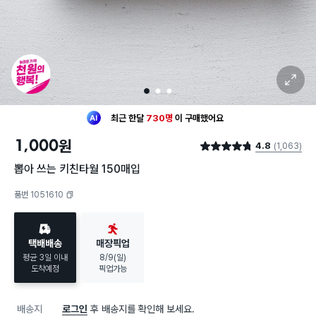
확대 보기
1
2
3
최근 한달
730명
이
구매했어요
30대 여성
이 가장 많이
구매했어요
1,000
원
4.8
(1,063)
최근 한달
730명
이
구매했어요
별점 4.8점
30대 여성
이 가장 많이
구매했어요
뽑아 쓰는 키친타월 150매입
품번 1051610
복사하기
택배배송
매장픽업
평균 3일 이내
8/9(일)
도착예정
픽업가능
배송지
로그인
후 배송지를 확인해 보세요.