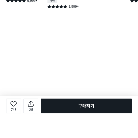
9,999+
택배배송
별점 4.9점
별점 
건 작성
9,999+
별점 4.9점
건 작성
구매하기
745
25
로그인