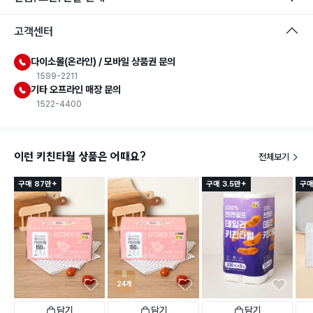
고객센터
다이소몰(온라인) / 모바일 상품권 문의
1599-2211
기타 오프라인 매장 문의
1522-4400
이런 키친타월 상품은 어때요?
전체보기
구매 87만+
구매 3.5만+
구매
24개
담기
담기
담기