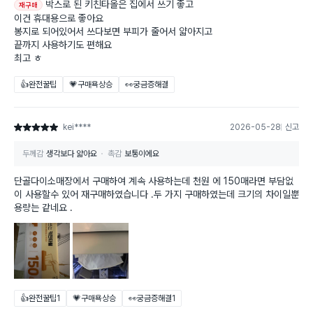
박스로 된 키친타올은 집에서 쓰기 좋고
재구매
이건 휴대용으로 좋아요
봉지로 되어있어서 쓰다보면 부피가 줄어서 얇아지고
끝까지 사용하기도 편해요
최고 ㅎ
👍완전꿀팁
💗구매욕상승
👀궁금증해결
kei****
2026-05-28
신고
별점 5점
두께감
생각보다 얇아요
촉감
보통이에요
단골다이소매장에서 구매하여 계속 사용하는데 천원 에 150매라면 부담없
이 사용할수 있어 재구매하였습니다 .두 가지 구매하였는데 크기의 차이일뿐
용량는 같네요 .
👍완전꿀팁
1
💗구매욕상승
👀궁금증해결
1