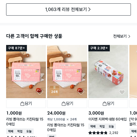
1,063개 리뷰 전체보기
다른 고객이 함께 구매한 상품
전체보기
구매 87만+
구매 2.3만+
24개
담기
담기
담기
1,000
24,000
3,000
1,0
원
원
원
리빙 뽑아쓰는 키친타월 15
이지엔 지퍼백 대형 60매입
[약 
개당
1,000
원
24개
0매입
블러 
리빙 뽑아쓰는 키친타월 15
택배배송
매장픽업
오늘배송
X 2
0매입
택배배송
매장픽업
오늘배송
택배
2,292
별점 4.8점
건 작성