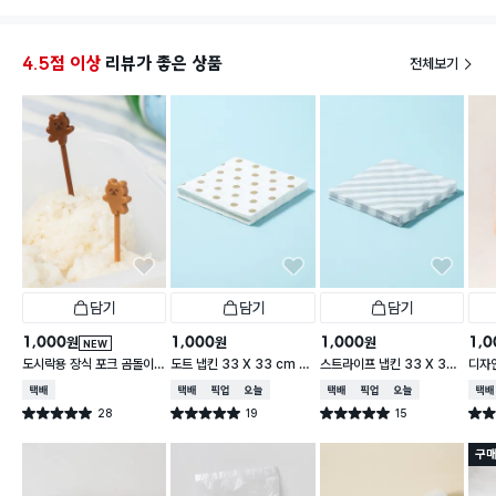
4.5점 이상
리뷰가 좋은 상품
전체보기
담기
담기
담기
1,000
1,000
1,000
1,0
원
원
원
NEW
도시락용 장식 포크 곰돌이 1
도트 냅킨 33 X 33 cm 1
스트라이프 냅킨 33 X 33
디자인
0개입
5매입
cm 15매입
cm 
택배배송
택배배송
매장픽업
오늘배송
택배배송
매장픽업
오늘배송
택배
28
19
15
별점 5.0점
별점 5.0점
별점 5.0점
별점 
건 작성
건 작성
건 작성
구매