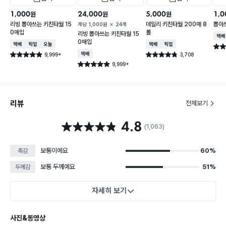
1,000
24,000
5,000
1,0
원
원
원
리빙 뽑아쓰는 키친타월 15
데일리 키친타월 200매 8
뽑아
개당
1,000
원
24개
0매입
롤
리빙 뽑아쓰는 키친타월 15
택배
0매입
택배배송
매장픽업
오늘배송
택배배송
매장픽업
별점 
9,999+
택배배송
3,708
별점 4.9점
별점 4.8점
건 작성
건 작성
9,999+
별점 4.9점
건 작성
리뷰
전체보기
4.8
별점 4.8점
(1,063)
보통이에요
60%
촉감
보통 두께예요
51%
두께감
자세히 보기
사진&동영상