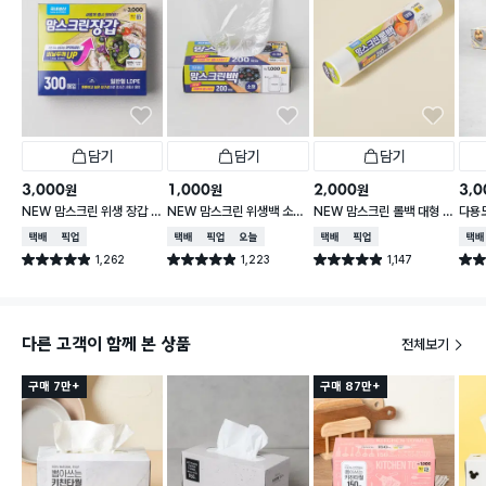
담기
담기
담기
3,000
1,000
2,000
3,0
원
원
원
NEW 맘스크린 위생 장갑 3
NEW 맘스크린 위생백 소형
NEW 맘스크린 롤백 대형 2
다용도
00매입
200매입
00매입
30
택배배송
매장픽업
택배배송
매장픽업
오늘배송
택배배송
매장픽업
택배
1,262
1,223
1,147
별점 4.9점
별점 4.9점
별점 4.9점
별점 
건 작성
건 작성
건 작성
다른 고객이 함께 본 상품
전체보기
구매 7만+
구매 87만+