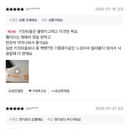
tls******
2026-07-16
신고
별점 5점
두께감
보통 두께예요
촉감
보통이에요
키친타올은 롤형이고뭐고 이것만 써요
재구매
뽑아쓰는 형태라 정말 편하고
한장씩 딱딱나와서 좋아요b
일반 키친타올보다 좀 뻣뻣?한 기름종이같은 느낌이라 들러붙지 않아서 사
용할때 더 편해요
👍완전꿀팁
💗구매욕상승
👀궁금증해결
jws****
2026-07-21
신고
별점 5점
두께감
생각보다 도톰해요
촉감
생각보다 부드러워요