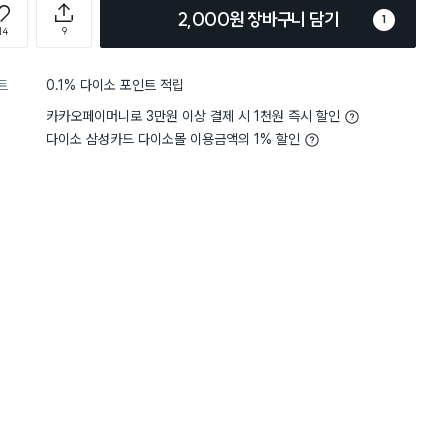
2,000원 장바구니 담기
1
14
9
트
0.1% 다이소 포인트 적립
카카오페이머니로 3만원 이상 결제 시 1천원 즉시 할인
다이소 삼성카드 다이소몰 이용금액의 1% 할인
5
편리함
사용하기 편리해요
5
편리함
별점 5점
확! 높여주고 한 손에 딱 들어와
Good good good good
od good good good g
감이 있네요. 사진속에 보이는 실
good good good good
거 중요하니까 아랫쪽 채결되는
d good good good go
마개 여실때 얌전히 여십샤~ 잘
ood good good good