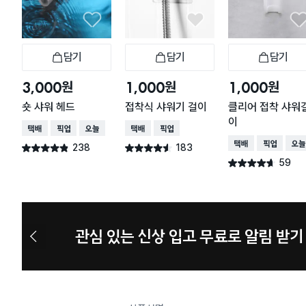
담기
담기
담기
장바구니
장바구니
장
원
원
원
3,000
1,000
1,000
숏 샤워 헤드
접착식 샤워기 걸이
클리어 접착 샤워
이
택배배송
매장픽업
오늘배송
택배배송
매장픽업
택배배송
매장픽업
오늘
238
183
별점 4.8점
별점 4.5점
건 작성
건 작성
59
별점 4.6점
건 작성
관심 있는 신상 입고 무료로 알림 받기
이
전
슬
라
이
드