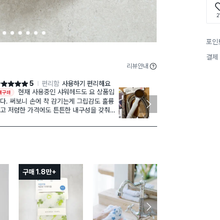
2
2
3
4
5
6
7
포인
결제
리뷰안내
5
편리함
사용하기 편리해요
점 5점
별점 5점
현재 사용중인 샤워헤드도 요 상품입
수압 
재구매
재구매
다. 써보니 손에 착 감기는게 그립감도 훌륭
잡히는게 안정
고 저렴한 가격에도 튼튼한 내구성을 갖춰서
리콘 패킹! 저
음에 드는데 이게 또 탈이 나면 그 순간 대책
부분 플라스틱 
 없쟎아요? 그래서 스페어로 여유분 하나는
샀어요, 추천!!
드시 쟁여둡니다.
구매 1.8만+