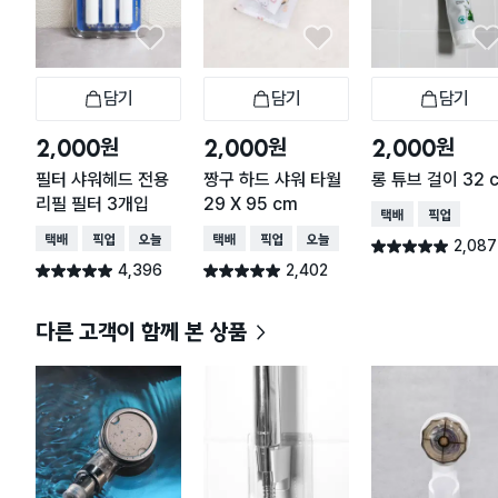
담기
담기
담기
장바구니
장바구니
장
원
원
원
2,000
2,000
2,000
필터 샤워헤드 전용
짱구 하드 샤워 타월
롱 튜브 걸이 32 
리필 필터 3개입
29 X 95 cm
택배배송
매장픽업
택배배송
매장픽업
오늘배송
택배배송
매장픽업
오늘배송
2,087
별점 4.9점
건 작성
4,396
2,402
별점 4.9점
별점 4.9점
건 작성
건 작성
다른 고객이 함께 본 상품