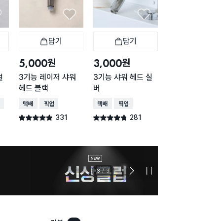
담기
담기
담기
바구니
장바구니
장바구니
장
원
원
원
5,000
3,000
2,000
걸
3기능 레이저 샤워
3기능 샤워 헤드 실
각도 조절 흡착 
헤드 블랙
버
기 걸이
배송
택배배송
매장픽업
택배배송
매장픽업
택배배송
매장픽업
오
331
281
677
별점 4.8점
별점 4.7점
별점 4.5점
건 작성
건 작성
건 작
늦으면
3
/
3
다
정
음
지
슬
라
이
드