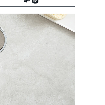
리뷰
161