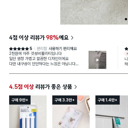
1
4점 이상 리뷰가
98%
예요
5
편리함
사용하기 편리해요
별점 5점
별
2천원에 아주 갓성비퀄리티입니다
일단 엄청 가볍고 깔끔한 디자인이에요
니
다만 내구성이 단단하다는 느낌은 아닙니다
하
(근데 샤워기 안떨어뜨리면 되니까요!)
마
이
가장 마음에 드는건 샤워기 수압입니다!
반
수압 낮은 집들을 살려줄 샤워기입니다
4.5점 이상
리뷰가 좋은 상품
원래 샤워기에서 물 진짜 졸졸 나왔는데 영상에서
보이는 것처럼 샤워는 할 수 있을 정도로 확 바꿔주
네요!
구매 9만+
구매 3.3만+
구매 1.4만+
당연히 2만원 3만원하는 샤워기만큼은 아니지만,
그보다 조금 못 미쳐도 나름 버금가는 수압세기를
보여줘서 저는 좋았습니다. 집에 수압이 약하면 이
샤워기로 한번 도전해보세요!