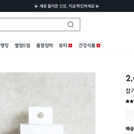
💫 새로 들어온 신상, 지금 확인하세요 💫
랭킹
별점5점
품절임박
뷰티
건강식품
2
잡기
별점 
배송