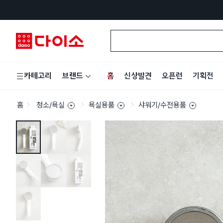
홈
신상발견
오픈런
기획전
카테고리
브랜드
홈
청소/욕실
욕실용품
샤워기/수전용품