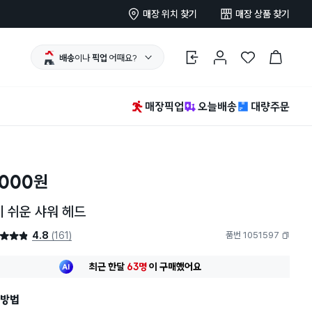
매장 위치 찾기
매장 상품 찾기
배송
이나
픽업
어때요?
로그인
마이페이지
찜 한 상품
장바구니
매장픽업
오늘배송
대량주문
,000
원
 쉬운 샤워 헤드
4.8
(161)
품번 1051597
4.8점
복사하기
최근 한달
63명
이
구매했어요
30대 여성
이 가장 많이
구매했어요
최근 한달
63명
이
구매했어요
방법
30대 여성
이 가장 많이
구매했어요