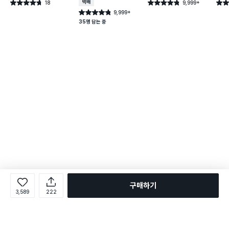
18
택배배송
9,999+
별점 4.7점
별점 4.8점
별점 
건 작성
건 작성
9,999+
별점 4.8점
건 작성
35명 담는 중
구매하기
3,589
222
로그인