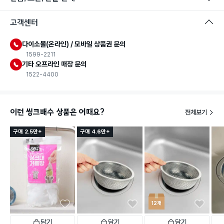
고객센터
다이소몰(온라인) / 모바일 상품권 문의
1599-2211
기타 오프라인 매장 문의
1522-4400
이런 씽크배수 상품은 어때요?
전체보기
구매 2.5만+
구매 4.6만+
12개
담기
담기
담기