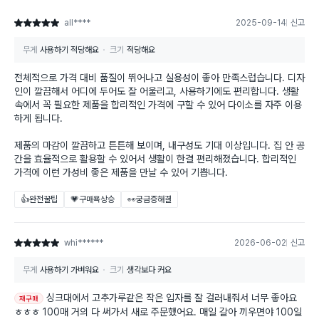
all****
2025-09-14
신고
별점 5점
무게
사용하기 적당해요
크기
적당해요
전체적으로 가격 대비 품질이 뛰어나고 실용성이 좋아 만족스럽습니다. 디자
인이 깔끔해서 어디에 두어도 잘 어울리고, 사용하기에도 편리합니다. 생활
속에서 꼭 필요한 제품을 합리적인 가격에 구할 수 있어 다이소를 자주 이용
하게 됩니다.
제품의 마감이 깔끔하고 튼튼해 보이며, 내구성도 기대 이상입니다. 집 안 공
간을 효율적으로 활용할 수 있어서 생활이 한결 편리해졌습니다. 합리적인
가격에 이런 가성비 좋은 제품을 만날 수 있어 기쁩니다.
👍완전꿀팁
💗구매욕상승
👀궁금증해결
whi******
2026-06-02
신고
별점 5점
무게
사용하기 가벼워요
크기
생각보다 커요
싱크대에서 고추가루같은 작은 입자를 잘 걸러내줘서 너무 좋아요
재구매
ㅎㅎㅎ 100매 거의 다 써가서 새로 주문했어요. 매일 갈아 끼우면야 100일