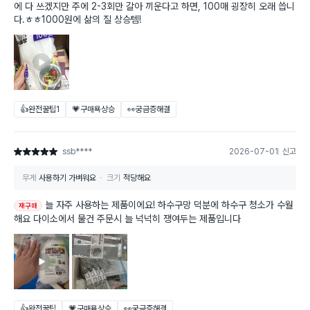
에 다 쓰겠지만 주에 2-3회만 갈아 끼운다고 하면, 100매 굉장히 오래 씁니
다.ㅎㅎ1000원에 삶의 질 상승템!
👍완전꿀팁
1
💗구매욕상승
👀궁금증해결
ssb****
2026-07-01
신고
별점 5점
무게
사용하기 가벼워요
크기
적당해요
늘 자주 사용하는 제품이에요! 하수구망 덕분에 하수구 청소가 수월
재구매
해요 다이소에서 물건 주문시 늘 넉넉히 쟁여두는 제품입니다
👍완전꿀팁
💗구매욕상승
👀궁금증해결