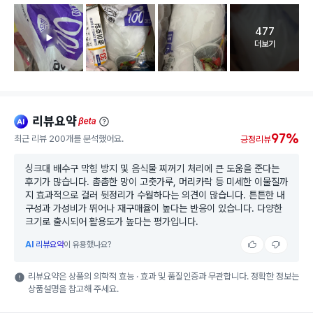
477
고객 리뷰 
더보기
리뷰요약
ai
beta
97%
최근 리뷰 200개를 분석했어요.
긍정리뷰
싱크대 배수구 막힘 방지 및 음식물 찌꺼기 처리에 큰 도움을 준다는
후기가 많습니다. 촘촘한 망이 고춧가루, 머리카락 등 미세한 이물질까
지 효과적으로 걸러 뒷정리가 수월하다는 의견이 많습니다. 튼튼한 내
구성과 가성비가 뛰어나 재구매율이 높다는 반응이 있습니다. 다양한
크기로 출시되어 활용도가 높다는 평가입니다.
AI
리뷰요약
이 유용했나요?
리뷰요약은 상품의 의학적 효능 · 효과 및 품질인증과 무관합니다. 정확한 정보는
상품설명을 참고해 주세요.