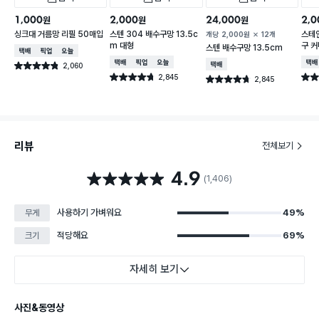
1,000
2,000
24,000
2,0
원
원
원
싱크대 거름망 리필 50매입
스텐 304 배수구망 13.5c
스테인
개당
2,000
원
12개
m 대형
구 커
스텐 배수구망 13.5cm
택배배송
매장픽업
오늘배송
택배배송
매장픽업
오늘배송
택배
2,060
택배배송
별점 4.8점
건 작성
2,845
별점 4.7점
별점 
2,845
별점 4.7점
건 작성
건 작성
리뷰
전체보기
4.9
별점 4.9점
(1,406)
사용하기 가벼워요
49%
무게
적당해요
69%
크기
자세히 보기
사진&동영상