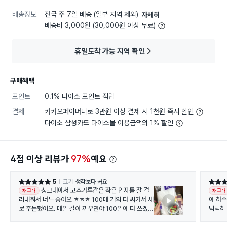
배송정보
전국 주 7일 배송 (일부 지역 제외)
자세히
배송비 3,000원 (30,000원 이상 무료)
휴일도착 가능 지역 확인
구매혜택
포인트
0.1% 다이소 포인트 적립
결제
카카오페이머니로 3만원 이상 결제 시 1천원 즉시 할인
다이소 삼성카드 다이소몰 이용금액의 1% 할인
4점 이상 리뷰가
97%
예요
5
크기
생각보다 커요
별점 5점
별점 5
싱크대에서 고추가루같은 작은 입자를 잘 걸
재구매
재구매
러내줘서 너무 좋아요 ㅎㅎㅎ 100매 거의 다 써가서 새
에 하
로 주문했어요. 매일 갈아 끼우면야 100일에 다 쓰겠지
넉넉히
만 주에 2-3회만 갈아 끼운다고 하면, 100매 굉장히
오래 씁니다.ㅎㅎ1000원에 삶의 질 상승템!