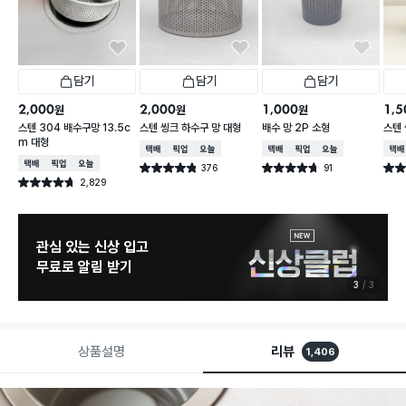
담기
담기
담기
2,000
2,000
1,000
1,5
원
원
원
스텐 304 배수구망 13.5c
스텐 씽크 하수구 망 대형
배수 망 2P 소형
스텐 
m 대형
택배배송
매장픽업
오늘배송
택배배송
매장픽업
오늘배송
택배
택배배송
매장픽업
오늘배송
376
91
별점 4.8점
별점 4.7점
별점 
건 작성
건 작성
2,829
별점 4.7점
건 작성
관심 있는 신상 입고
무료로 알림 받기
3
3
상품설명
리뷰
1,406