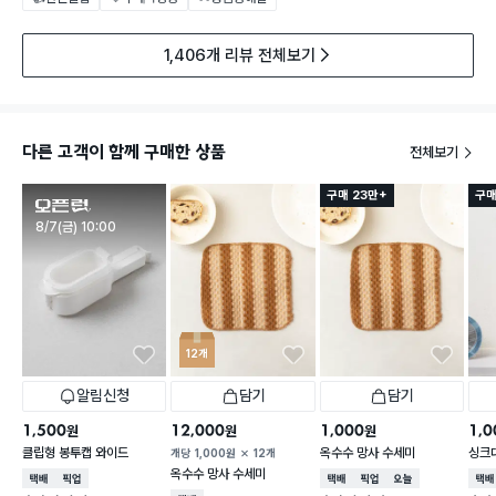
1,406개 리뷰 전체보기
다른 고객이 함께 구매한 상품
전체보기
구매 23만+
구매
판매시작
8/7(금) 10:00
12개
알림신청
담기
담기
1,500
12,000
1,000
1,0
원
원
원
클립형 봉투캡 와이드
옥수수 망사 수세미
싱크
개당
1,000
원
12개
옥수수 망사 수세미
택배배송
매장픽업
택배배송
매장픽업
오늘배송
택배