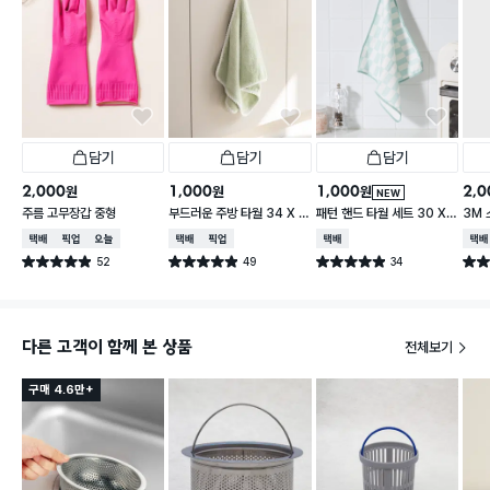
담기
담기
담기
2,000
1,000
1,000
2,0
원
원
원
NEW
주름 고무장갑 중형
부드러운 주방 타월 34 X 7
패턴 핸드 타월 세트 30 X
3M
0 cm
30 cm 3개입
플라
택배배송
매장픽업
오늘배송
택배배송
매장픽업
택배배송
택배
52
49
34
별점 4.9점
별점 4.9점
별점 4.9점
별점 
건 작성
건 작성
건 작성
다른 고객이 함께 본 상품
전체보기
구매 4.6만+