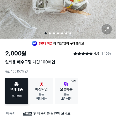
확대 보기
최근 한달
381명
이
구매했어요
1
2
3
4
5
6
7
지금까지
23,453개
가
팔렸어요
30대 여성
이 가장 많이
구매했어요
최근 한달
381명
이
구매했어요
2,000
원
4.9
(1,406)
지금까지
23,453개
가
팔렸어요
별점 4.9점
30대 여성
이 가장 많이
구매했어요
일회용 배수구망 대형 100매입
품번 1051575
복사하기
BETA
택배배송
매장픽업
오늘배송
오늘
오늘
일시품절
픽업가능
도착예정
배송지
로그인
후 배송지를 확인해 보세요.