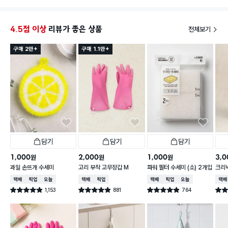
4.5점 이상
리뷰가 좋은 상품
전체보기
구매 2만+
구매 1.1만+
담기
담기
담기
1,000
2,000
1,000
3,0
원
원
원
과일 손뜨개 수세미
고리 부착 고무장갑 M
파워 필터 수세미 (소) 2개입
크리넥
주 핑
택배배송
매장픽업
오늘배송
택배배송
매장픽업
택배배송
매장픽업
오늘배송
택배
1,153
881
764
별점 4.9점
별점 4.9점
별점 4.9점
별점 
건 작성
건 작성
건 작성