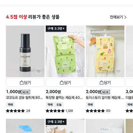
폭우라 바로 색상변해서
베란다 하루 말렸는데 주황색이 안되네요
4.5점 이상
리뷰가 좋은 상품
전체보기
날이 습해그런가?! 얼마나 말려야 색이 돌아올까?.
구매 3.3만+
담기
담기
담기
1,000
2,000
2,000
3,0
원
원
원
NEW
NEW
코코도르 섬유 탈취제 80
확장형 물먹는 제습제 400
토이스토리 걸이형 제습제 4
더블
ml 호텔우드 향
g
00 g
500
택배배송
택배배송
오늘배송
택배배송
택배
28
1,339
313
별점 5.0점
별점 4.9점
별점 4.9점
별점 
건 작성
건 작성
건 작성
구매 2.3만+