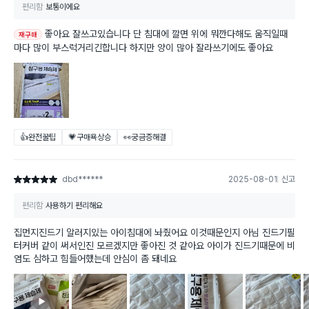
편리함
보통이에요
좋아요 잘쓰고있습니다 단 침대에 깔면 위에 뭐깐다해도 움직일때
재구매
마다 많이 부스럭거리긴합니다 하지만 양이 많아 잘라쓰기에도 좋아요
👍완전꿀팁
💗구매욕상승
👀궁금증해결
dbd******
2025-08-01
신고
별점 5점
편리함
사용하기 편리해요
집먼지진드기 알러지있는 아이침대에 놔줬어요 이것때문인지 아님 진드기필
터커버 같이 써서인진 모르겠지만 좋아진 것 같아요 아이가 진드기때문에 비
염도 심하고 힘들어했는데 안심이 좀 돼네요