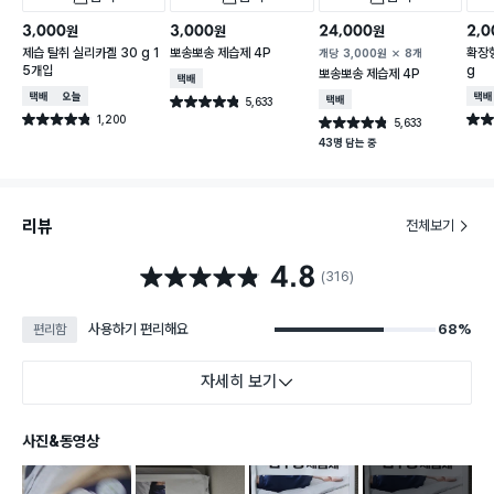
3,000
3,000
24,000
2,0
원
원
원
제습 탈취 실리카겔 30 g 1
뽀송뽀송 제습제 4P
확장형
개당
3,000
원
8개
5개입
g
뽀송뽀송 제습제 4P
택배배송
택배배송
오늘배송
택배
5,633
택배배송
별점 4.8점
건 작성
1,200
별점 4.8점
별점 
5,633
별점 4.8점
건 작성
건 작성
43명 담는 중
리뷰
전체보기
4.8
별점 4.8점
(316)
사용하기 편리해요
68%
편리함
자세히 보기
사진&동영상