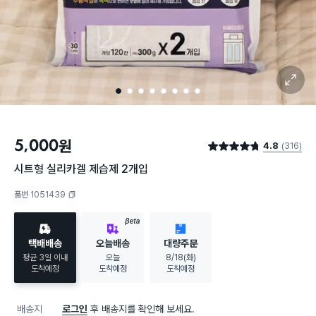
확대 보기
1
2
3
4
5
6
7
8
5,000
원
4.8
(316)
별점 4.8점
시트형 실리카겔 제습제 2개입
품번 1051439
복사하기
BETA
택배배송
오늘배송
대량주문
평균 3일 이내
오늘
8/18(화)
도착예정
도착예정
도착예정
배송지
로그인
후 배송지를 확인해 보세요.