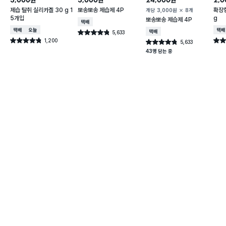
원
원
원
제습 탈취 실리카겔 30 g 1
뽀송뽀송 제습제 4P
확장형
개당
3,000
원
8개
5개입
g
뽀송뽀송 제습제 4P
택배배송
택배배송
오늘배송
택배
5,633
택배배송
별점 4.8점
건 작성
1,200
별점 4.8점
별점 
5,633
별점 4.8점
건 작성
건 작성
43명 담는 중