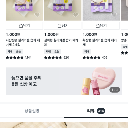
담기
담기
담기
1,000
1,000
1,000
1,0
원
원
원
서랍장용 실리카겔 습기 제
걸이형 실리카겔 습기 제거
확장형 실리카겔 습기 제거
방충 
거제 2개입
제
제
매장
택배배송
오늘배송
택배배송
오늘배송
택배배송
별점 
1,144
620
405
별점 4.8점
별점 4.7점
별점 4.8점
건 작성
건 작성
건 작성
늦으면 품절 주의
8월 신상 예고
1
3
상품설명
리뷰
316