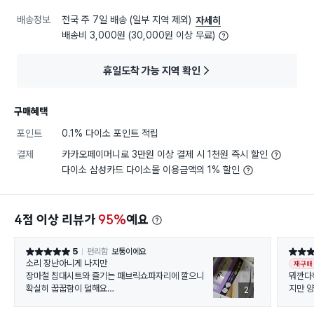
배송정보
전국 주 7일 배송 (일부 지역 제외)
자세히
배송비 3,000원 (30,000원 이상 무료)
휴일도착 가능 지역 확인
구매혜택
포인트
0.1% 다이소 포인트 적립
결제
카카오페이머니로 3만원 이상 결제 시 1천원 즉시 할인
다이소 삼성카드 다이소몰 이용금액의 1% 할인
4점 이상 리뷰가
95%
예요
5
편리함
보통이에요
별점 5점
별점 4
소리 장난아니게 나지만
재구매
장마철 침대시트와 즐기는 패브릭쇼파자리에 깔으니
뭐깐다
확실히 꿉꿉함이 덜해요
지만 
2
색상변화로 바로 햇빛말리켠 재사용 가능하다니
여름침구 보관에도 완벽할듯요