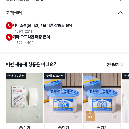
고객센터
다이소몰(온라인) / 모바일 상품권 문의
1599-2211
기타 오프라인 매장 문의
1522-4400
이런 제습제 상품은 어때요?
전체보기
구매 1.7만+
구매 8.3만+
구매
8개
담기
담기
담기