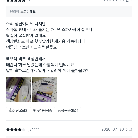
shl****
2025-07-19
신고
별점 5점
편리함
보통이에요
소리 장난아니게 나지만
장마철 침대시트와 즐기는 패브릭쇼파자리에 깔으니
확실히 꿉꿉함이 덜해요
색상변화로 바로 햇빛말리켠 재사용 가능하다니
여름침구 보관에도 완벽할듯요
폭우라 바로 색상변해서
베란다 하루 말렸는데 주황색이 안되네요
날이 습해그런가?! 얼마나 말려야 색이 돌아올까?.
👍완전꿀팁
3
💗구매욕상승
👀궁금증해결
1
ljy****
2026-07-20
신고
별점 4점