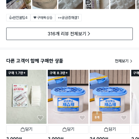
👍완전꿀팁
4
💗구매욕상승
👀궁금증해결
1
316개 리뷰 전체보기
다른 고객이 함께 구매한 상품
전체보기
구매 1.7만+
구매 8.3만+
구매
8개
담기
담기
담기
3,000
3,000
24,000
2,0