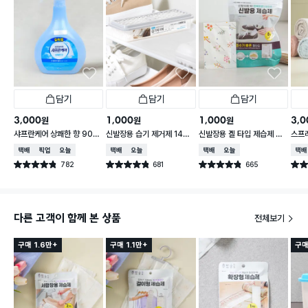
담기
담기
담기
3,000
1,000
1,000
3,0
원
원
원
샤프란케어 상쾌한 향 900
신발장용 습기 제거제 140
신발장용 겔 타입 제습제 5
스프레
ml
g
g X 8개입
블리
택배배송
매장픽업
오늘배송
택배배송
오늘배송
택배배송
오늘배송
택배
782
681
665
별점 4.8점
별점 4.8점
별점 4.8점
별점 
건 작성
건 작성
건 작성
다른 고객이 함께 본 상품
전체보기
구매 1.6만+
구매 1.1만+
구매