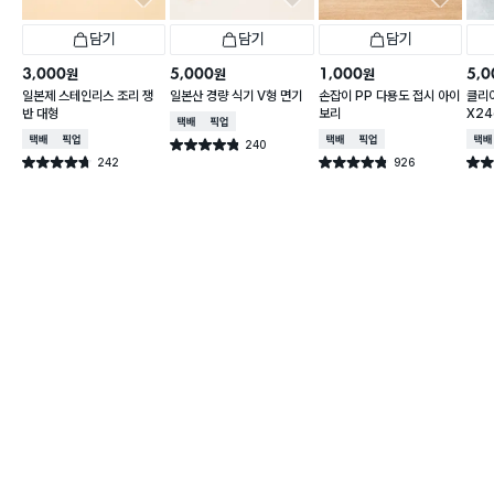
담기
담기
담기
3,000
5,000
1,000
5,0
원
원
원
일본제 스테인리스 조리 쟁
일본산 경량 식기 V형 면기
손잡이 PP 다용도 접시 아이
클리어
반 대형
보리
X2
택배배송
매장픽업
택배배송
매장픽업
택배배송
매장픽업
택배
240
별점 4.8점
건 작성
242
926
별점 4.7점
별점 4.8점
별점 
건 작성
건 작성