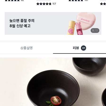
별점 4.9점
별점 4.8점
건 작성
건 작성
117
별점 4.8점
별점 
건 작성
늦으면 품절 주의
8월 신상 예고
1
3
상품설명
리뷰
31