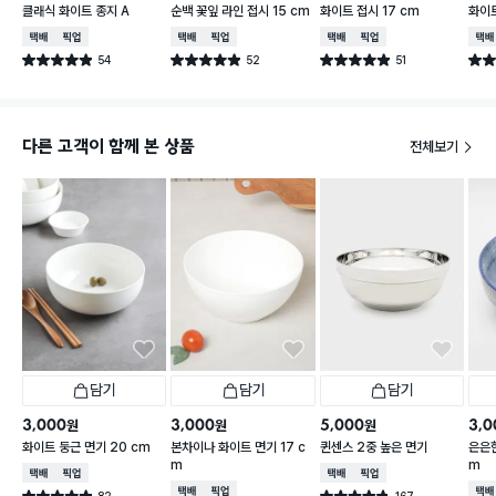
클래식 화이트 종지 A
순백 꽃잎 라인 접시 15 cm
화이트 접시 17 cm
화이트
택배배송
매장픽업
택배배송
매장픽업
택배배송
매장픽업
택배
54
52
51
별점 4.9점
별점 4.9점
별점 4.9점
별점 
건 작성
건 작성
건 작성
다른 고객이 함께 본 상품
전체보기
담기
담기
담기
3,000
3,000
5,000
3,0
원
원
원
화이트 둥근 면기 20 cm
본차이나 화이트 면기 17 c
퀸센스 2중 높은 면기
은은한
m
m
택배배송
매장픽업
택배배송
매장픽업
택배배송
매장픽업
택배
82
167