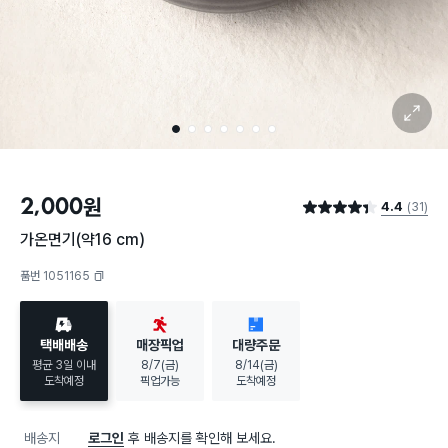
확대 보기
1
2
3
4
5
6
7
2,000
원
4.4
(31)
별점 4.4점
가온면기(약16 cm)
품번 1051165
복사하기
택배배송
매장픽업
대량주문
평균 3일 이내
8/7(금)
8/14(금)
도착예정
픽업가능
도착예정
배송지
로그인
후 배송지를 확인해 보세요.