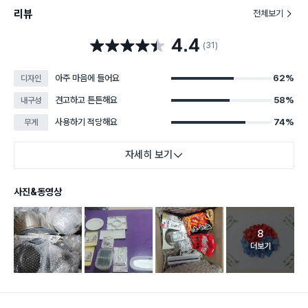
리뷰
전체보기
4.4
별점 4.4점
(31)
아주 마음에 들어요
62%
디자인
견고하고 튼튼해요
58%
내구성
사용하기 적당해요
74%
무게
자세히 보기
사진&동영상
8
고객 리뷰 
더보기