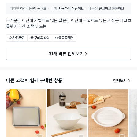
디자인
아주 마음에 들어요
무게
사용하기 적당해요
내구성
견고하고 튼튼해요
무거운건 아닌데 가볍지도 않은 얇은건 아닌데 두껍지도 않은 색상은 다크초
콜렛에 약간 회색빛 도는
👍완전꿀팁
💗구매욕상승
👀궁금증해결
31개 리뷰 전체보기
다른 고객이 함께 구매한 상품
전체보기