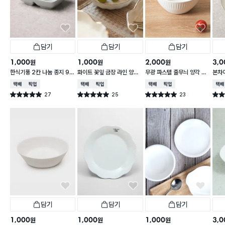
담기
담기
담기
1,000
1,000
2,000
3,0
원
원
원
한식기풍 2칸 나눔 종지 9 c
화이트 꽃잎 금장 라인 양각
무광 파스텔 줄무늬 양각 대
본차
m
종지 10 cm
접 13 cm
접시 
택배배송
매장픽업
택배배송
매장픽업
택배배송
매장픽업
택배
27
25
23
별점 5.0점
별점 5.0점
별점 5.0점
별점 
건 작성
건 작성
건 작성
담기
담기
담기
1,000
1,000
1,000
3,0
원
원
원