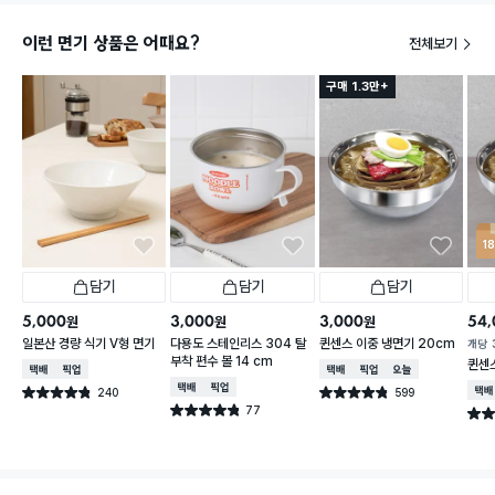
이런 면기 상품은 어때요?
전체보기
구매 1.3만+
1
담기
담기
담기
5,000
3,000
3,000
54,
원
원
원
일본산 경량 식기 V형 면기
다용도 스테인리스 304 탈
퀸센스 이중 냉면기 20cm
개당
부착 편수 볼 14 cm
퀸센스
택배배송
매장픽업
택배배송
매장픽업
오늘배송
택배배송
매장픽업
240
599
택배
별점 4.8점
별점 4.8점
건 작성
건 작성
77
별점 4.8점
별점 
건 작성