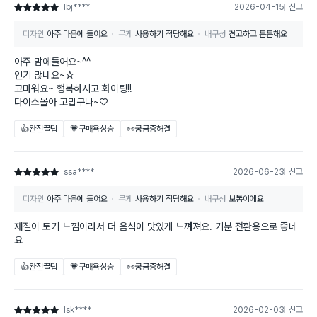
lbj****
2026-04-15
신고
별점 5점
디자인
아주 마음에 들어요
무게
사용하기 적당해요
내구성
견고하고 튼튼해요
아주 맘에들어요~^^
인기 많네요~☆
고마워요~ 행복하시고 화이팅!!
다이소몰아 고맙구나~♡
👍완전꿀팁
💗구매욕상승
👀궁금증해결
ssa****
2026-06-23
신고
별점 5점
디자인
아주 마음에 들어요
무게
사용하기 적당해요
내구성
보통이에요
재질이 토기 느낌이라서 더 음식이 맛있게 느껴져요. 기분 전환용으로 좋네
요
👍완전꿀팁
💗구매욕상승
👀궁금증해결
lsk****
2026-02-03
신고
별점 5점