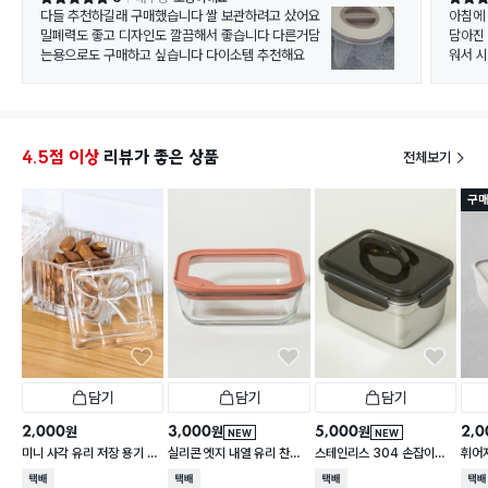
다들 추천하길래 구매했습니다 쌀 보관하려고 샀어요
아침에
밀폐력도 좋고 디자인도 깔끔해서 좋습니다 다른거담
담아진
는용으로도 구매하고 싶습니다 다이소템 추천해요
워서 
서 기대
4.5점 이상
리뷰가 좋은 상품
전체보기
구매
담기
담기
담기
2,000
3,000
5,000
2,0
원
원
원
NEW
NEW
미니 사각 유리 저장 용기 13
실리콘 엣지 내열 유리 찬통
스테인리스 304 손잡이형
휘어
0 ml
550 ml
대용량 찬통 2.2 L
2 L
택배배송
택배배송
택배배송
택배