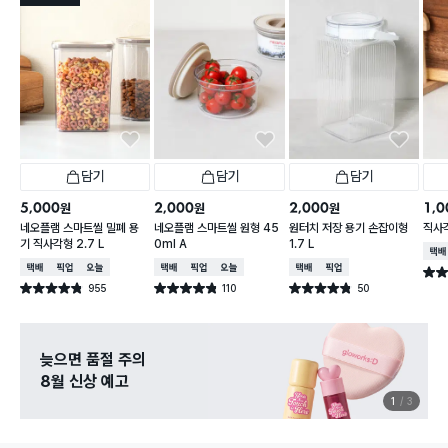
담기
담기
담기
5,000
2,000
2,000
1,0
원
원
원
네오플램 스마트씰 밀폐 용
네오플램 스마트씰 원형 45
원터치 저장 용기 손잡이형
직사각
기 직사각형 2.7 L
0ml A
1.7 L
택배
택배배송
매장픽업
오늘배송
택배배송
매장픽업
오늘배송
택배배송
매장픽업
별점 
955
110
50
별점 4.8점
별점 4.8점
별점 4.8점
건 작성
건 작성
건 작성
늦으면 품절 주의
8월 신상 예고
1
3