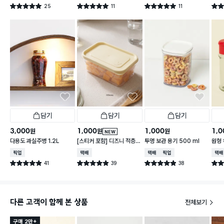
25
11
11
별점 5.0점
별점 5.0점
별점 5.0점
별점 
건 작성
건 작성
건 작성
담기
담기
담기
3,000
1,000
1,000
1,0
원
원
원
NEW
다용도 과실주병 1.2L
[스티커 포함] 디즈니 적층
투명 보관 용기 500 ml
원형 
가능한 말랑핏 600 ml 아
2개
매장픽업
택배배송
택배배송
매장픽업
택배
이보리
41
39
38
별점 4.9점
별점 4.9점
별점 4.9점
별점 
건 작성
건 작성
건 작성
다른 고객이 함께 본 상품
전체보기
구매 2만+