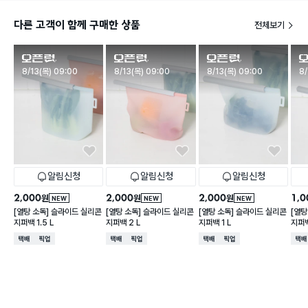
다른 고객이 함께 구매한 상품
전체보기
판매시작
판매시작
판매시작
판
8/13(목) 09:00
8/13(목) 09:00
8/13(목) 09:00
8/
알림신청
알림신청
알림신청
2,000
2,000
2,000
1,0
원
원
원
NEW
NEW
NEW
[열탕 소독] 슬라이드 실리콘
[열탕 소독] 슬라이드 실리콘
[열탕 소독] 슬라이드 실리콘
[열탕
지퍼백 1.5 L
지퍼백 2 L
지퍼백 1 L
지퍼백
택배배송
매장픽업
택배배송
매장픽업
택배배송
매장픽업
택배