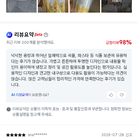
고객 리뷰 
더보기
리뷰요약
ai
beta
98%
최근 리뷰 200개를 분석했어요.
긍정리뷰
넉넉한 용량과 뛰어난 밀폐력으로 곡물, 파스타 등 식품 보관에 유용하
다는 후기가 많습니다. 가볍고 튼튼하며 투명한 디자인으로 내용물 확
인이 용이하여 냉장고 정리 및 공간 활용도를 높인다는 평가입니다. 실
용적인 디자인과 견고한 내구성으로 다용도 활용이 가능하다는 의견이
많습니다. 많은 고객님들이 합리적인 가격에 만족한다는 후기가 있습
니다.
AI
리뷰요약
이 유용했나요?
리뷰요약은 상품의 의학적 효능 · 효과 및 품질인증과 무관합니다. 정확한 정보는
상품설명을 참고해 주세요.
sna*******
2026-07-28
신고
별점 5점