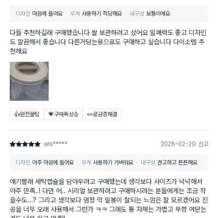
디자인
마음에 들어요
무게
사용하기 적당해요
내구성
보통이에요
다들 추천하길래 구매했습니다 쌀 보관하려고 샀어요 밀폐력도 좋고 디자인
도 깔끔해서 좋습니다 다른거담는용으로도 구매하고 싶습니다 다이소템 추
천해요
👍완전꿀팁
💗구매욕상승
👀궁금증해결
wls*****
2026-02-20
신고
별점 5점
디자인
아주 마음에 들어요
무게
사용하기 가벼워요
내구성
견고하고 튼튼해요
애기빨래 세탁캡슐을 담아두려고 구매했는데 생각보다 사이즈가 넉넉해서
아주 만족..! 다만 어.. 시리얼 보관하려고 구매하시려는 분들에게는 조금 작
을수도...? 그리고 생각보다 엄청 막 밀봉이 잘되는 느낌은 잘 모르겠어요 진
공을 너무 오래 사용해서 그런가 ㅋㅋ 그래도 통 자체는 가볍고 뚜껑 여닫는