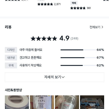
건 작성
택배배송
2,871
별점 4.8점
건 작성
961
별점 4.8점
건 작성
리뷰
전체보기
4.9
별점 4.9점
(248)
아주 마음에 들어요
64%
디자인
견고하고 튼튼해요
67%
내구성
사용하기 적당해요
62%
무게
자세히 보기
사진&동영상
100