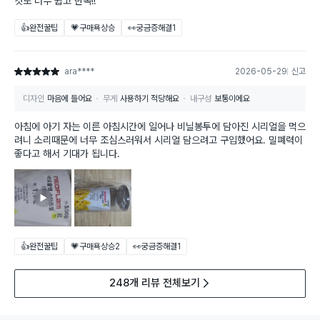
것도 너무 쉽고 만족!!
👍완전꿀팁
💗구매욕상승
👀궁금증해결
1
ara****
2026-05-29
신고
별점 5점
디자인
마음에 들어요
무게
사용하기 적당해요
내구성
보통이에요
아침에 아기 자는 이른 아침시간에 일어나 비닐봉투에 담아진 시리얼을 먹으
려니 소리때문에 너무 조심스러워서 시리얼 담으려고 구입했어요. 밀폐력이
좋다고 해서 기대가 됩니다.
👍완전꿀팁
💗구매욕상승
2
👀궁금증해결
1
248개 리뷰 전체보기