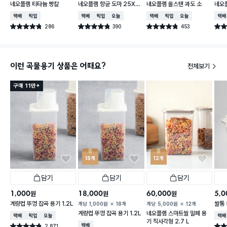
네오플램 티타늄 빵칼
네오플램 항균 도마 25X3
네오플램 올스텐 과도 소
네오
6cm
택배배송
매장픽업
택배배송
매장픽업
오늘배송
택배배송
매장픽업
오늘배송
택배
286
390
453
별점 4.8점
별점 4.8점
별점 4.8점
별점 
건 작성
건 작성
건 작성
이런 곡물용기 상품은 어때요?
전체보기
구매 11만+
18개
12개
담기
담기
담기
1,000
18,000
60,000
5,0
원
원
원
계량컵 뚜껑 잡곡 용기 1.2L
쌀통 
개당
1,000
원
18개
개당
5,000
원
12개
계량컵 뚜껑 잡곡 용기 1.2L
네오플램 스마트씰 밀폐 용
택배배송
매장픽업
오늘배송
택배
기 직사각형 2.7 L
2,871
택배배송
별점 4.8점
별점 