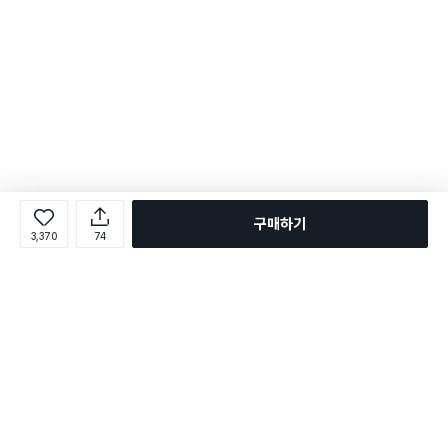
구매하기
3,370
74
로그인
온라인 다이소몰 1599-2211
온라인 다이소몰
다이소 매장 1522-4400
다이소 매장
평일 09:00 ~ 18:00
평일 09:00 ~ 18:00
주문조회
매장 상품 찾기
취소/교환/반품 신청
매장 위치 찾기