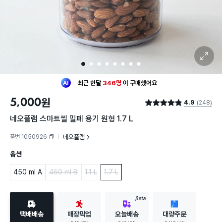
확대 보기
1
2
3
4
5
6
7
8
최근 한달
346명
이
구매했어요
30대 여성
이 가장 많이
구매했어요
5,000
원
4.9
(248)
최근 한달
346명
이
구매했어요
별점 4.9점
30대 여성
이 가장 많이
구매했어요
네오플램 스마트씰 밀폐 용기 원형 1.7 L
품번 1050926
네오플램
복사하기
옵션
450 ml A
450 ml B
1.1 L
1.7 L
BETA
택배배송
매장픽업
오늘배송
대량주문