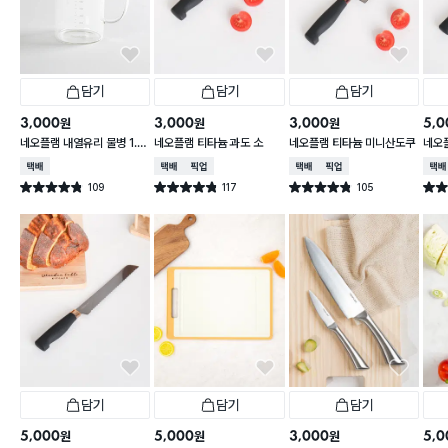
담기
담기
담기
3,000
3,000
3,000
5,0
원
원
원
네오플램 내열유리 물병 1.1
네오플램 티타늄 과도 소
네오플램 티타늄 미니산도쿠
네오
L
택배배송
택배배송
매장픽업
택배배송
매장픽업
택배
109
117
105
별점 4.8점
별점 4.8점
별점 4.8점
별점 
건 작성
건 작성
건 작성
담기
담기
담기
5,000
5,000
3,000
5,0
원
원
원