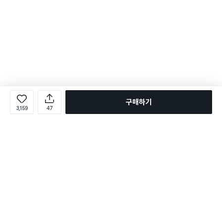
구매하기
3,159
47
로그인
온라인 다이소몰 1599-2211
온라인 다이소몰
다이소 매장 1522-4400
다이소 매장
평일 09:00 ~ 18:00
평일 09:00 ~ 18:00
주문조회
매장 상품 찾기
취소/교환/반품 신청
매장 위치 찾기
공지사항
1:1 문의