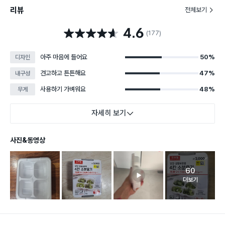
리뷰
전체보기
4.6
별점 4.6점
(177)
아주 마음에 들어요
50%
디자인
견고하고 튼튼해요
47%
내구성
사용하기 가벼워요
48%
무게
자세히 보기
사진&동영상
60
고객 리뷰 
더보기