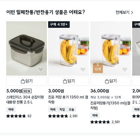
이런 밀폐찬통/반찬용기 상품은 어때요?
전체보기
구매 4.1만+
구매
12개
담기
담기
담기
5,000
3,000
36,000
2,0
원
원
원
NEW
스테인리스 304 손잡이형
진공 저장 용기 1350 ml 결
휘어
개당
3,000
원
12개
대용량 찬통 2.5 L
착형
2 L
진공저장용기(1350 ml)(결
착형)
택배배송
택배배송
매장픽업
오늘배송
택배
62
2,561
택배배송
별점 4.8점
별점 4.8점
별점 
건 작성
건 작성
2,561
별점 4.8점
건 작성