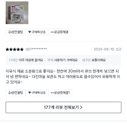
👍완전꿀팁
💗구매욕상승
👀궁금증해결
d01*********
2025-06-10
신고
별점 5점
디자인
아주 마음에 들어요
무게
사용하기 가벼워요
내구성
보통이에요
이유식 재료 소분용으로 좋아요~ 한칸에 30ml라서 큐브 한개씩 넣으면 되
서 넘 편하네요~ 다진마늘 보관도 하고 여러용도로 쓸수있어서 유용하게 쓰
고 있어요~
👍완전꿀팁
💗구매욕상승
👀궁금증해결
1
177개 리뷰 전체보기