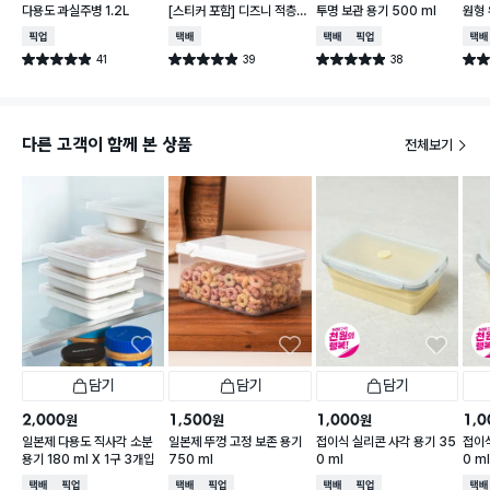
다용도 과실주병 1.2L
[스티커 포함] 디즈니 적층
투명 보관 용기 500 ml
원형 
가능한 말랑핏 600 ml 아
2개
매장픽업
택배배송
택배배송
매장픽업
택배
이보리
41
39
38
별점 4.9점
별점 4.9점
별점 4.9점
별점 
건 작성
건 작성
건 작성
다른 고객이 함께 본 상품
전체보기
담기
담기
담기
2,000
1,500
1,000
1,0
원
원
원
일본제 다용도 직사각 소분
일본제 뚜껑 고정 보존 용기
접이식 실리콘 사각 용기 35
접이식
용기 180 ml X 1구 3개입
750 ml
0 ml
0 m
택배배송
매장픽업
택배배송
매장픽업
택배배송
매장픽업
택배