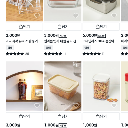
담기
담기
담기
2,000
3,000
5,000
2,0
원
원
원
NEW
NEW
미니 사각 유리 저장 용기 13
실리콘 엣지 내열 유리 찬통
스테인리스 304 손잡이형
휘어
0 ml
550 ml
대용량 찬통 2.2 L
2 L
택배배송
택배배송
택배배송
택배
25
11
11
별점 5.0점
별점 5.0점
별점 5.0점
별점 
건 작성
건 작성
건 작성
담기
담기
담기
3,000
1,000
1,000
1,0
원
원
원
NEW