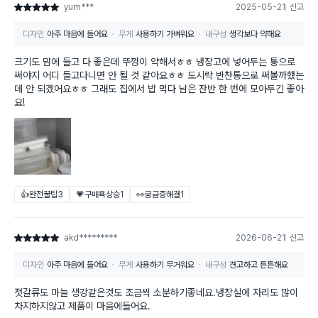
yum***
2025-05-21
신고
별점 5점
디자인
아주 마음에 들어요
무게
사용하기 가벼워요
내구성
생각보다 약해요
크기도 맘에 들고 다 좋은데 뚜껑이 약해서ㅎㅎ 냉장고에 넣어두는 통으로
써야지 어디 들고다니면 안 될 것 같아요ㅎㅎ 도시락 반찬통으로 써볼까했는
데 안 되겠어요ㅎㅎ 그래도 집에서 밥 먹다 남은 잔반 한 번에 모아두긴 좋아
요!
👍완전꿀팁
3
💗구매욕상승
1
👀궁금증해결
1
akd*********
2026-06-21
신고
별점 5점
디자인
아주 마음에 들어요
무게
사용하기 무거워요
내구성
견고하고 튼튼해요
젓갈류도 마늘 생강같은것도 조금씩 소분하기좋네요.냉장실에 자리도 많이
차지하지않고 제품이 마음에들어요.