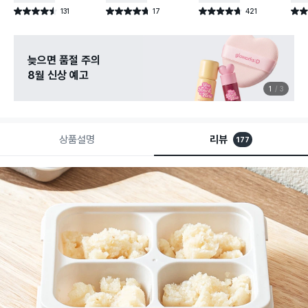
131
17
421
별점 4.5점
별점 4.7점
별점 4.7점
별점 
건 작성
건 작성
건 작성
늦으면 품절 주의
8월 신상 예고
1
3
상품설명
리뷰
177