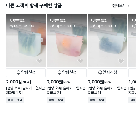
다른 고객이 함께 구매한 상품
전체보기
판매시작
판매시작
판매시작
판
8/13(목) 09:00
8/13(목) 09:00
8/13(목) 09:00
8/
알림신청
알림신청
알림신청
2,000
2,000
2,000
1,0
원
원
원
NEW
NEW
NEW
[열탕 소독] 슬라이드 실리콘
[열탕 소독] 슬라이드 실리콘
[열탕 소독] 슬라이드 실리콘
[열탕
지퍼백 1.5 L
지퍼백 2 L
지퍼백 1 L
지퍼백
택배배송
매장픽업
택배배송
매장픽업
택배배송
매장픽업
택배