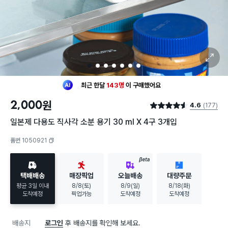
확대 보기
1
2
3
4
5
6
7
최근 한달
143명
이
구매했어요
30대 여성
이 가장 많이
구매했어요
2,000
원
4.6
(177)
최근 한달
143명
이
구매했어요
별점 4.6점
30대 여성
이 가장 많이
구매했어요
일본제 다용도 직사각 소분 용기 30 ml X 4구 3개입
품번 1050921
복사하기
BETA
택배배송
매장픽업
오늘배송
대량주문
평균 3일 이내
8/8(토)
8/9(일)
8/18(화)
도착예정
픽업가능
도착예정
도착예정
배송지
로그인
후 배송지를 확인해 보세요.