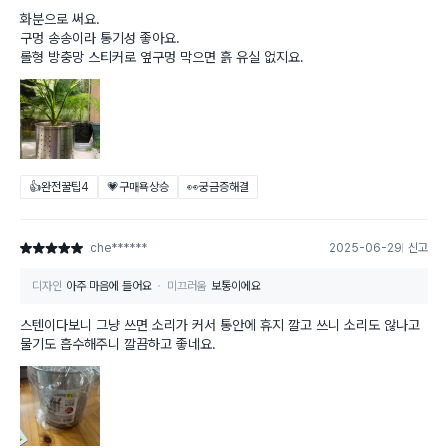
화분으로 써요.
구멍 송송이라 통기성 좋아요.
롤형 방충망 스티커로 옆구멍 막으면 흙 유실 없지요.
👍완전꿀팁
4
💗구매욕상승
👀궁금증해결
che******
2025-06-29
신고
별점 5점
디자인
아주 마음에 들어요
미끄러움
보통이에요
스텐이다보니 그냥 쓰면 소리가 커서 통안에 휴지 깔고 쓰니 소리도 않나고
물기도 흡수해주니 깔끔하고 좋네요.