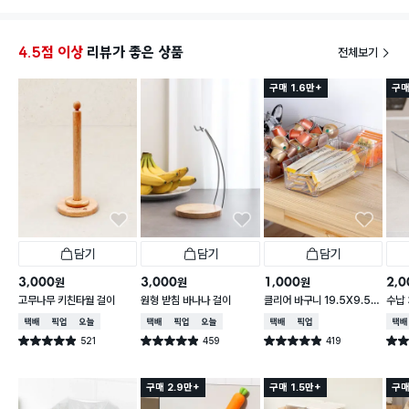
4.5점 이상
리뷰가 좋은 상품
전체보기
구매 1.6만+
구매
담기
담기
담기
3,000
3,000
1,000
2,0
원
원
원
고무나무 키친타월 걸이
원형 받침 바나나 걸이
클리어 바구니 19.5X9.5X
수납 
6.2cm
택배배송
매장픽업
오늘배송
택배배송
매장픽업
오늘배송
택배배송
매장픽업
택배
521
459
419
별점 4.9점
별점 4.9점
별점 4.9점
별점 
건 작성
건 작성
건 작성
구매 2.9만+
구매 1.5만+
구매