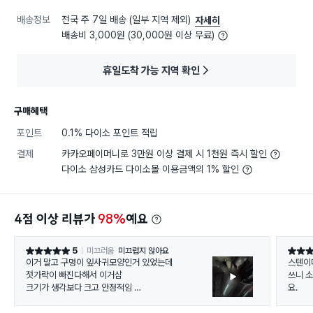
배송정보
전국 주 7일 배송 (일부 지역 제외)
자세히
배송비 3,000원 (30,000원 이상 무료)
휴일도착 가능 지역 확인
구매혜택
포인트
0.1% 다이소 포인트 적립
결제
카카오페이머니로 3만원 이상 결제 시 1천원 즉시 할인
다이소 삼성카드 다이소몰 이용금액의 1% 할인
4점 이상 리뷰가
98%
예요
5
미끄러움
미끄럽지 않아요
별점 5점
별점 5
이거 말고 구멍이 잎사귀모양인거 있었는데
스텐이
젓가락이 빠진다해서 이거삼
쓰니 
크기가 생각보다 크고 안정적임
요.
난 쓰러질거 같았는데 갠찬
스텐이 얇긴얇음