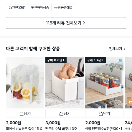
👍완전꿀팁
1
💗구매욕상승
👀궁금증해결
115개 리뷰 전체보기
다른 고객이 함께 구매한 상품
전체보기
구매 8.6만+
구매 1.4만+
1
담기
담기
담기
2,000
3,000
2,000
24,
원
원
원
접이식 비닐봉투 걸이 15 X
팬트리 수납 바구니 3호
심플 팬트리수납함(약30*1
개당