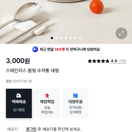
확대 보기
1
2
3
4
5
6
7
최근 한달
160명
이
장바구니에 담았어요
3,000
원
4.8
(115)
별점 4.8점
스테인리스 원형 수저통 대형
품번 1050781
복사하기
택배배송
매장픽업
대량주문
오늘
8/18(화)
일시품절
픽업가능
도착예정
배송지
로그인
후 배송지를 확인해 보세요.