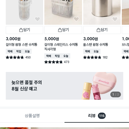
담기
담기
담기
3,000
5,000
3,000
1,0
원
원
원
걸이형 원형 스텐 수저통
걸이형 스테인리스 수저통
올스텐 원형 수저통
브니
직사각형
택배배송
매장픽업
오늘배송
택배배송
오늘배송
택배
택배배송
매장픽업
오늘배송
450
182
별점 4.8점
별점 4.8점
별점 
건 작성
건 작성
473
별점 4.8점
건 작성
늦으면 품절 주의
8월 신상 예고
1
3
상품설명
리뷰
115