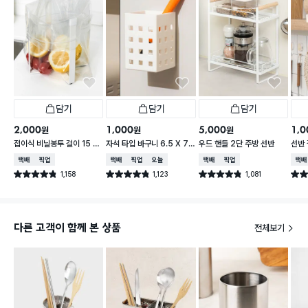
담기
담기
담기
2,000
1,000
5,000
1,0
원
원
원
접이식 비닐봉투 걸이 15 X
자석 타입 바구니 6.5 X 7.
우드 핸들 2단 주방 선반
선반 
16.5 cm
5 X 10 cm
택배배송
매장픽업
택배배송
매장픽업
오늘배송
택배배송
매장픽업
택배
1,158
1,123
1,081
별점 4.8점
별점 4.8점
별점 4.8점
별점 
건 작성
건 작성
건 작성
다른 고객이 함께 본 상품
전체보기