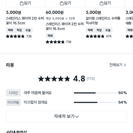
담기
담기
담기
5,000
60,000
5,000
2,0
원
원
원
스테인리스 와이어 2칸 수저
걸이형 스테인리스 수저통
스테인
개당
5,000
원
12개
꽂이 16.5cm
직사각형
대용 
스테인리스 와이어 2칸 수저
꽂이 16.5cm
택배배송
매장픽업
오늘배송
택배배송
매장픽업
오늘배송
택배
736
택배배송
474
별점 4.8점
별점 4.8점
별점 
건 작성
건 작성
736
별점 4.8점
건 작성
리뷰
전체보기
4.8
별점 4.8점
(115)
아주 마음에 들어요
50%
디자인
미끄럽지 않아요
54%
미끄러움
자세히 보기
사진&동영상