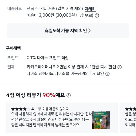
배송정보
전국 주 7일 배송 (일부 지역 제외)
자세히
배송비 3,000원 (30,000원 이상 무료)
휴일도착 가능 지역 확인
구매혜택
포인트
0.1% 다이소 포인트 적립
결제
카카오페이머니로 3만원 이상 결제 시 1천원 즉시 할인
다이소 삼성카드 다이소몰 이용금액의 1% 할인
4점 이상 리뷰가
90%
예요
4
향
마음에 들지 않아요
별점 4점
별점 5
오래 사용하지 않아서 제대로 된 리뷰는 아니지만, 접착
쌀을 
력은 괜찮고 뚜껑에 붙이면 되니까 편해요. 통에 남는
어요. 
향은 아니지만 탈취제 자체의 냄새는 별로에요.
퇴치와
를 자른
에 넣었