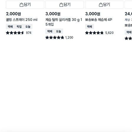
담기
담기
담기
2,000
3,000
3,000
24,
원
원
원
쿨링 스프레이 250 ml
제습 탈취 실리카겔 30 g 1
뽀송뽀송 제습제 4P
개당
5개입
뽀송
택배배송
매장픽업
오늘배송
택배배송
택배배송
오늘배송
974
5,620
택배
별점 4.6점
별점 4.8점
건 작성
건 작성
1,200
별점 4.8점
별점 
건 작성