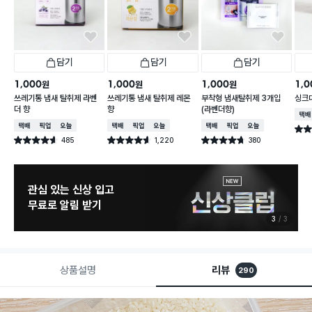
담기
담기
담기
1,000
1,000
1,000
1,0
원
원
원
쓰레기통 냄새 탈취제 라벤
쓰레기통 냄새 탈취제 레몬
부착형 냄새탈취제 3개입
싱크대
더 향
향
(라벤더향)
택배
택배배송
매장픽업
오늘배송
택배배송
매장픽업
오늘배송
택배배송
매장픽업
오늘배송
별점 
485
1,220
380
별점 4.6점
별점 4.6점
별점 4.7점
건 작성
건 작성
건 작성
관심 있는 신상 입고
무료로 알림 받기
3
3
상품설명
리뷰
290