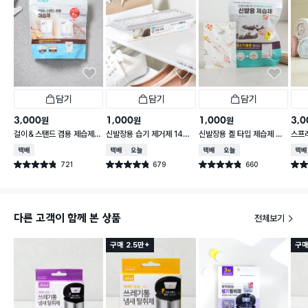
담기
담기
담기
3,000
1,000
1,000
3,0
원
원
원
걸이＆스탠드 겸용 제습제 1
신발장용 습기 제거제 140
신발장용 겔 타입 제습제 5
스프레
60 g 4개입
g
g X 8개입
블리
택배배송
택배배송
오늘배송
택배배송
오늘배송
택배
721
679
660
별점 4.8점
별점 4.8점
별점 4.8점
별점 
건 작성
건 작성
건 작성
다른 고객이 함께 본 상품
전체보기
구매 2.5만+
구매