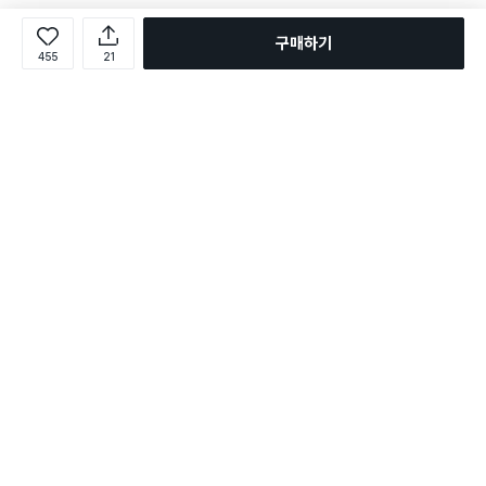
구매하기
455
21
로그인
온라인 다이소몰 1599-2211
온라인 다이소몰
다이소 매장 1522-4400
다이소 매장
평일 09:00 ~ 18:00
평일 09:00 ~ 18:00
주문조회
매장 상품 찾기
취소/교환/반품 신청
매장 위치 찾기
공지사항
1:1 문의
FAQ
고객센터
1:1 문의
제휴문의
앱 장애/신고
멤버십