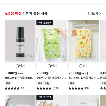
4.5점 이상
리뷰가 좋은 상품
전체보기
구매 3.3만+
담기
담기
담기
1,000
2,000
2,000
3,0
원
원
원
NEW
NEW
코코도르 섬유 탈취제 80
확장형 물먹는 제습제 400
토이스토리 걸이형 제습제 4
더블
ml 호텔우드 향
g
00 g
500
택배배송
택배배송
오늘배송
택배배송
택배
28
1,328
308
별점 5.0점
별점 4.9점
별점 4.9점
별점 
건 작성
건 작성
건 작성
구매 2.3만+