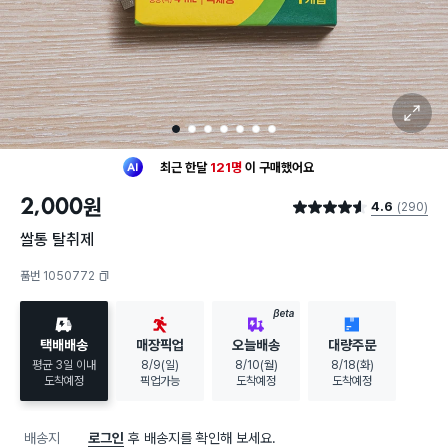
확대 보기
1
2
3
4
5
6
7
최근 한달
121명
이
구매했어요
30대 여성
이 가장 많이
구매했어요
2,000
원
4.6
(290)
최근 한달
121명
이
구매했어요
별점 4.6점
30대 여성
이 가장 많이
구매했어요
쌀통 탈취제
품번 1050772
복사하기
BETA
택배배송
매장픽업
오늘배송
대량주문
평균 3일 이내
8/9(일)
8/10(월)
8/18(화)
도착예정
픽업가능
도착예정
도착예정
배송지
로그인
후 배송지를 확인해 보세요.