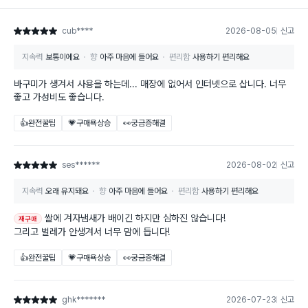
cub****
2026-08-05
신고
별점 5점
지속력
보통이에요
향
아주 마음에 들어요
편리함
사용하기 편리해요
바구미가 생겨서 사용을 하는데... 매장에 없어서 인터넷으로 삽니다. 너무
좋고 가성비도 좋습니다.
👍완전꿀팁
💗구매욕상승
👀궁금증해결
ses******
2026-08-02
신고
별점 5점
지속력
오래 유지돼요
향
아주 마음에 들어요
편리함
사용하기 편리해요
쌀에 겨자냄새가 배이긴 하지만 심하진 않습니다!
재구매
그리고 벌레가 안생겨서 너무 맘에 듭니다!
👍완전꿀팁
💗구매욕상승
👀궁금증해결
ghk*******
2026-07-23
신고
별점 5점