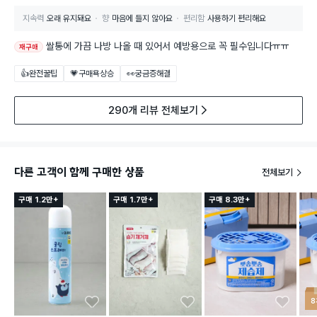
지속력
오래 유지돼요
향
마음에 들지 않아요
편리함
사용하기 편리해요
쌀통에 가끔 나방 나올 때 있어서 예방용으로 꼭 필수입니다ㅠㅠ
재구매
👍완전꿀팁
💗구매욕상승
👀궁금증해결
290개 리뷰 전체보기
다른 고객이 함께 구매한 상품
전체보기
구매 1.2만+
구매 1.7만+
구매 8.3만+
8