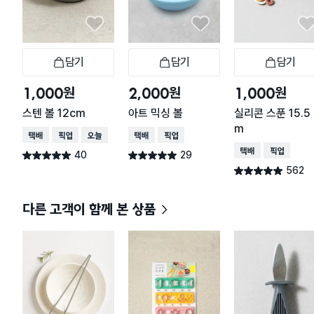
담기
담기
담기
장바구니
장바구니
장
원
원
원
1,000
2,000
1,000
스텐 볼 12cm
아트 믹싱 볼
실리콘 스푼 15.5 
m
택배배송
매장픽업
오늘배송
택배배송
매장픽업
택배배송
매장픽업
40
29
별점 5.0점
별점 5.0점
건 작성
건 작성
562
별점 4.9점
건 작성
다른 고객이 함께 본 상품