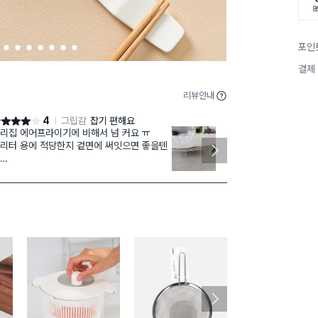
8
포인
3
4
5
6
7
8
9
결제
리뷰안내
4
그립감
잡기 편해요
점 4점
별점 4점
리집 에어프라이기에 비해서 넘 커요 ㅠ
에어프라이어 
리터 용에 적당한지 겉면에 써잇으면 좋을텐
들어가네요ㅋㅋ
로 쓰거나 냄
리집 에프 직경을 몰랏던 제탓이죠 모
쉽지만 그립감이랑은 편하고 좋아요