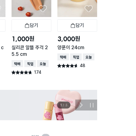
담기
담기
담기
바구니
장바구니
장바구니
장
원
원
원
1,000
3,000
2,000
 c
실리콘 알뜰 주걱 2
양푼이 24cm
마늘 슬라이서
5.5 cm
택배배송
매장픽업
오늘배송
택배배송
매장픽업
택배배송
매장픽업
오늘배송
48
269
별점 4.6점
별점 4.6점
건 작성
건 작
174
별점 4.7점
건 작성
이벤트
관심 
2
/
3
다
정
음
지
슬
라
이
드