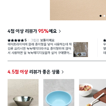
1
2
4점 이상 리뷰가
95%
예요
5
그립감
보통이에요
별점 5점
별
에어프라이어에 원래 종이형을 넣어 사용하는데 튀
우
김류 요리시엔 눅눅해지더라구요 종이형위에 얹어
몇
서 사용하면 덜 눅눅해지지않을까 싶어 구매했어요
데
크기가 사용하는 에어프라이어보다 좀 큰것같아 옆
우
을 구겨서 넣거나 해야할것같아요
아
4.5점 이상
리뷰가 좋은 상품