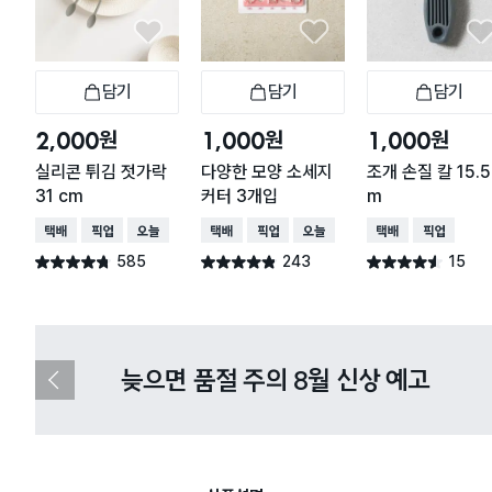
담기
담기
담기
장바구니
장바구니
장
원
원
원
2,000
1,000
1,000
실리콘 튀김 젓가락
다양한 모양 소세지
조개 손질 칼 15.5
31 cm
커터 3개입
m
택배배송
매장픽업
오늘배송
택배배송
매장픽업
오늘배송
택배배송
매장픽업
585
243
15
별점 4.7점
별점 4.8점
별점 4.5점
건 작성
건 작성
건 작성
다이소X카카오페이 8월 결제 혜택 
이
전
슬
라
이
드