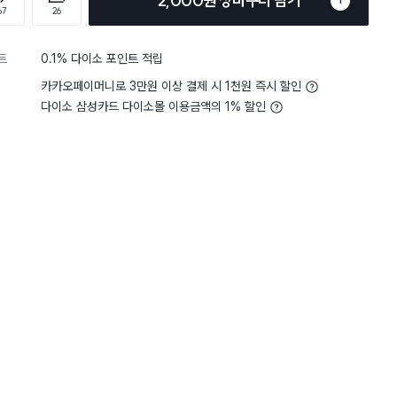
2,000원 장바구니 담기
1
67
26
트
0.1% 다이소 포인트 적립
카카오페이머니로 3만원 이상 결제 시 1천원 즉시 할인
다이소 삼성카드 다이소몰 이용금액의 1% 할인
4
그립감
잡기 편해요
지름을 생각못하고 사고보니 안
 반품도 못해서 튀김 식힘망으
전체보기
비받침으로 쓰려구요