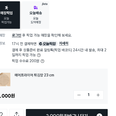
BETA
매장픽업
오늘배송
오늘
오늘
픽업가능
도착예정
매장
로그인
후 픽업 가능 매장을 확인해 보세요.
오
정보
자세히
17시 전 결제하면
늘
결제 후 상품준비 완료 알림톡(픽업 바코드) 24시간 내 발송, 최대 2
픽
일까지 픽업 가능
업
픽업 수수료 200원
에어프라이어 튀김망 23 cm
,000
원
개수 감소
개수 증가