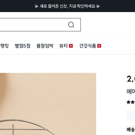
💫 새로 들어온 신상, 지금 확인하세요 💫
랭킹
별점5점
품절임박
뷰티
건강식품
2
에어
별점 
배송