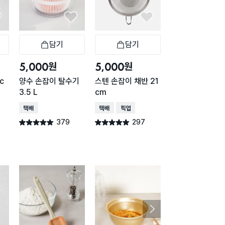
담기
담기
담기
바구니
장바구니
장바구니
장
원
원
원
5,000
5,000
2,000
c
양수 손잡이 탈수기
스텐 손잡이 채반 21
천연 옻칠 참나무
3.5 L
cm
근 요리 스푼 약 3
m
택배배송
택배배송
매장픽업
택배배송
매장픽업
오
379
297
281
별점 4.9점
별점 4.9점
별점 4.9점
건 작성
건 작성
건 작