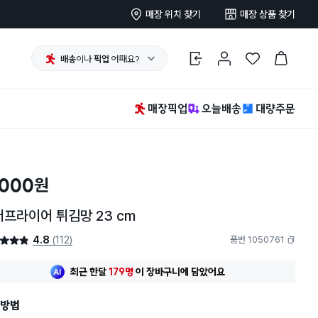
매장 위치 찾기
매장 상품 찾기
배송
이나
픽업
어때요?
로그인
마이페이지
찜 한 상품
장바구니
매장픽업
오늘배송
대량주문
,000
원
프라이어 튀김망 23 cm
4.8
(112)
품번 1050761
4.8점
복사하기
최근 한달
179명
이
장바구니에 담았어요
방법