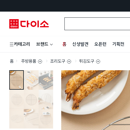
홈
신상발견
오픈런
기획전
카테고리
브랜드
홈
주방용품
조리도구
튀김도구