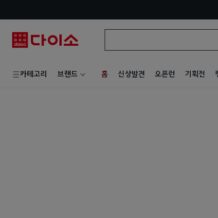
홈
신상발견
오픈런
기획전
카테고리
브랜드