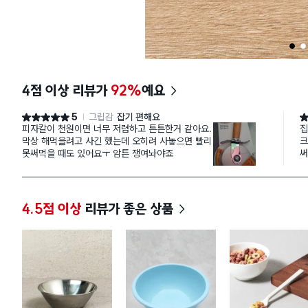
1
2
4점 이상 리뷰가
92%
예요
5
그립감
잡기 편해요
별점 5점
별
피자칼이 천원이면 너무 저렴하고 튼튼한거 같아요.
집
막상 해먹을려고 사긴 했는데 오히려 사놓으면 빨리
크
못써먹을 때도 있어요ㅜ 암튼 쟁여놔야죠
써
같
4.5점 이상
리뷰가 좋은 상품