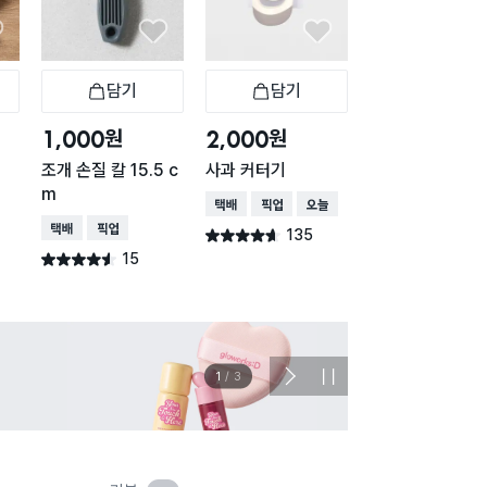
담기
담기
담기
바구니
장바구니
장바구니
장
원
원
원
1,000
2,000
1,500
조개 손질 칼 15.5 c
사과 커터기
일본제 커터 포함
m
터 케이스
택배배송
매장픽업
오늘배송
택배배송
매장픽업
택배배송
매장픽업
135
별점 4.6점
건 작성
15
739
별점 4.5점
별점 4.6점
건 작성
건 작
이벤트
관심 
2
/
3
다
정
음
지
슬
라
이
드