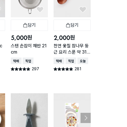
담기
담기
담기
바구니
장바구니
장바구니
장
원
원
원
5,000
2,000
1,000
c
스텐 손잡이 채반 21
천연 옻칠 참나무 둥
믹싱볼 채반 16c
cm
근 요리 스푼 약 31c
(거치가능)
m
택배배송
매장픽업
택배배송
매장픽업
오늘배송
택배배송
매장픽업
오
297
281
264
별점 4.9점
별점 4.9점
별점 4.9점
건 작성
건 작성
건 작
구매 1.2만+