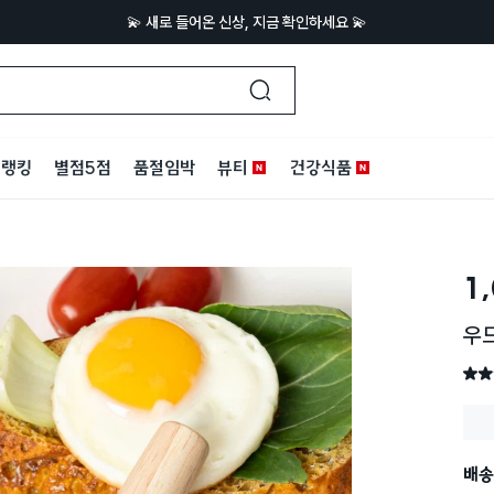
💫 새로 들어온 신상, 지금 확인하세요 💫
랭킹
별점5점
품절임박
뷰티
건강식품
1
우드
별점 
배송