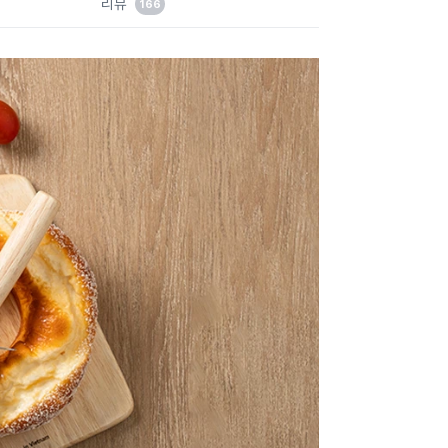
리뷰
166