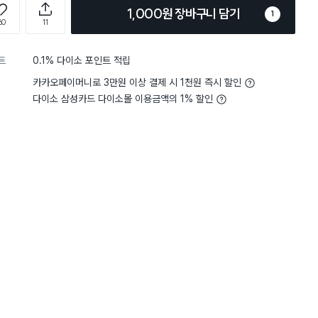
1,000원 장바구니 담기
1
60
11
트
0.1% 다이소 포인트 적립
카카오페이머니로 3만원 이상 결제 시 1천원 즉시 할인
다이소 삼성카드 다이소몰 이용금액의 1% 할인
5
그립감
보통이에요
5
그립감
별점 5점
서 안쓸때는 통에 보관해뒀어요~
단돈 3천원에 피자 커터와
 구입했지만 너무 날카로워 세척
했어요! 피자 커터 서버 세
에도 진짜 조심해야합니다!!
있다니 어디서 그렇게 구입할
버는 단종이라 재고 있는 
네요. 크기도 적당하고 가성
는 단종일까요..ㅠㅠ 단점
어디 걸어놓을 수 없다는 큰
이가 나무라 내구성이 좀 
도..? 좀 아쉬운 점이 있긴
구입 성공해서 너무너무 만