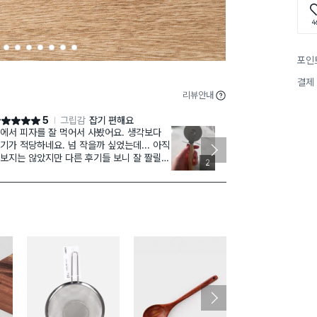
4
3
4
5
6
7
8
9
포인
결제
리뷰안내
5
그립감
잡기 편해요
점 5점
별점 5점
에서 피자를 잘 먹어서 사봤어요. 생각보다
너무 날카로워
기가 적당하네요. 넘 작을까 싶었는데... 아직
없으면 아쉬워
보지는 않았지만 다른 후기들 보니 잘 짤릴거
시에도 보관시
2
아요.