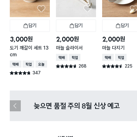
담기
담기
담기
장바구니
장바구니
장
원
원
원
3,000
2,000
2,000
도기 깨갈이 세트 13
마늘 슬라이서
마늘 다지기
cm
택배배송
매장픽업
택배배송
매장픽업
택배배송
매장픽업
오늘배송
268
225
별점 4.6점
별점 4.5점
건 작성
건 작성
347
별점 4.7점
건 작성
다이소X카카오페이 8월 결제 혜택 
이
전
슬
라
이
드