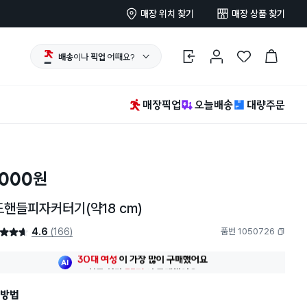
매장 위치 찾기
매장 상품 찾기
배송
이나
픽업
어때요?
로그인
마이페이지
찜 한 상품
장바구니
매장픽업
오늘배송
대량주문
,000
원
핸들피자커터기(약18 cm)
4.6
(166)
품번 1050726
4.6점
복사하기
최근 한달
55명
이
구매했어요
30대 여성
이 가장 많이
구매했어요
최근 한달
55명
이
구매했어요
방법
30대 여성
이 가장 많이
구매했어요