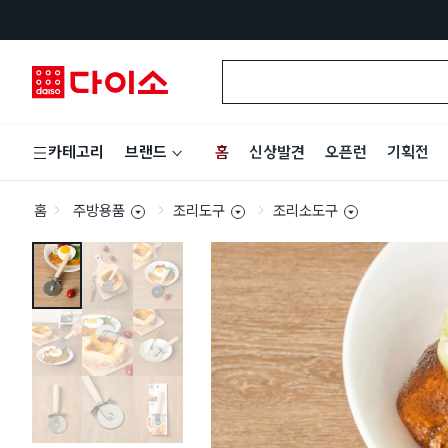
홈
신상발견
오픈런
기획전
카테고리
브랜드
홈
주방용품
조리도구
조리소도구