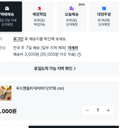
BETA
택배배송
매장픽업
오늘배송
대량주문
평균 3일 이내
8/8(토)
8/8(토)
8/18(화)
도착예정
픽업가능
도착예정
도착예정
지
로그인
후 배송지를 확인해 보세요.
정보
전국 주 7일 배송 (일부 지역 제외)
자세히
배송비 3,000원 (30,000원 이상 무료)
휴일도착 가능 지역 확인
우드핸들피자커터기(약18 cm)
,000
원
개수 감소
개수 증가