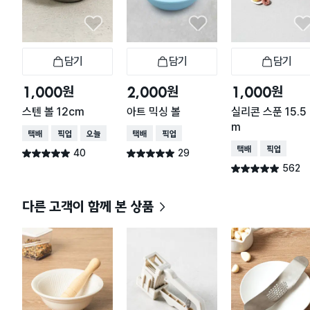
담기
담기
담기
장바구니
장바구니
장
원
원
원
1,000
2,000
1,000
스텐 볼 12cm
아트 믹싱 볼
실리콘 스푼 15.5 
m
택배배송
매장픽업
오늘배송
택배배송
매장픽업
택배배송
매장픽업
40
29
별점 5.0점
별점 5.0점
건 작성
건 작성
562
별점 4.9점
건 작성
다른 고객이 함께 본 상품