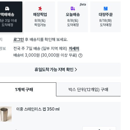
BETA
택배배송
매장픽업
오늘배송
대량주문
평균 3일 이내
8/8(토)
8/8(토)
8/18(화)
도착예정
픽업가능
도착예정
도착예정
지
로그인
후 배송지를 확인해 보세요.
정보
전국 주 7일 배송 (일부 지역 제외)
자세히
배송비 3,000원 (30,000원 이상 무료)
휴일도착 가능 지역 확인
1개씩 구매
박스 단위(12개입) 구매
이중 스테인리스 컵 350 ml