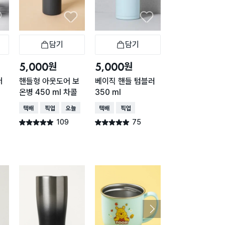
담기
담기
담기
바구니
장바구니
장바구니
장
원
원
원
5,000
5,000
1,000
더
핸들형 아웃도어 보
베이직 핸들 텀블러
다이아 온더락
온병 450 ml 차콜
350 ml
택배배송
매장픽업
오
택배배송
매장픽업
오늘배송
택배배송
매장픽업
53
별점 4.9점
건 작
109
75
별점 4.9점
별점 4.9점
건 작성
건 작성