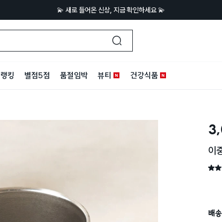
💫 새로 들어온 신상, 지금 확인하세요 💫
랭킹
별점5점
품절임박
뷰티
건강식품
3
이중
별점 
배송