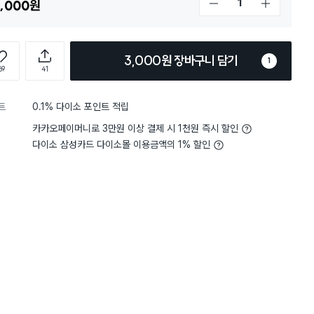
,000
원
개수 감소
개수 증가
3,000원 장바구니 담기
1
69
41
트
0.1% 다이소 포인트 적립
5
크기
적당해요
5
크기
적
별점 5점
카카오페이머니로 3만원 이상 결제 시 1천원 즉시 할인
안맺혀서 좋고 손이 들어가서 세
설거지 후 대충 넣어두려고
템
기 돌리기도 좋고 아이 있는집
다이소 삼성카드 다이소몰 이용금액의 1% 할인
다음에는 여기에 수저, 젓가
구요. 연마제도 거의 안나오네요.
도 하려고 해요.
습니다. 최고!!