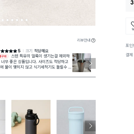
3
2
3
4
5
6
7
9
리뷰안내
포인
5
크기
적당해요
점 5점
별점 5점
결제
스텐 특유의 얼룩이 생기는걸 제외하
물기 
재구매
재구매
 너무 좋은 상품입니다. 사이즈도 적당하고
척편해요. 식세
에 물이 맺히지 않고 식기세척기도 돌릴수 있
깨지지않아 좋
요. 아이한테 줄때 깨질 걱정이 없는것도 좋
안 살 이유가 없
니다. 예전에 구매했다가 추가구매했어요