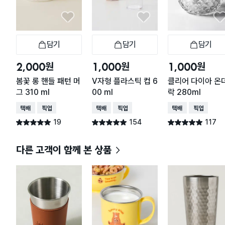
담기
담기
담기
장바구니
장바구니
장
원
원
원
2,000
1,000
1,000
봄꽃 롱 핸들 패턴 머
V자형 플라스틱 컵 6
클리어 다이아 온
그 310 ml
00 ml
락 280ml
택배배송
매장픽업
택배배송
매장픽업
택배배송
매장픽업
19
154
117
별점 5.0점
별점 4.9점
별점 4.9점
건 작성
건 작성
건 작성
다른 고객이 함께 본 상품