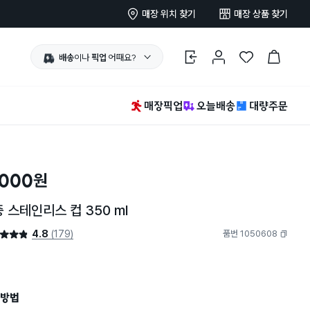
매장 위치 찾기
매장 상품 찾기
배송
이나
픽업
어때요?
로그인
마이페이지
찜 한 상품
장바구니
매장픽업
오늘배송
대량주문
,000
원
 스테인리스 컵 350 ml
4.8
(179)
품번 1050608
4.8점
복사하기
방법