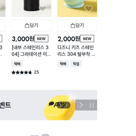
담기
담기
담기
바구니
장바구니
장바구니
장
원
원
원
3,000
2,000
2,000
NEW
NEW
3
[내부 스테인리스 3
디즈니 키즈 스테인
스텐 이중 물컵
진
04] 그라데이션 이중
리스 304 탈부착 컵
택배배송
매장픽업
오
32
진공 스테인리스 컵
280 ml
택배배송
택배배송
매장픽업
83
별점 4.8점
420 ml
건 작
25
별점 4.7점
건 작성
이벤트
관심 
2
/
3
다
정
음
지
슬
라
이
드