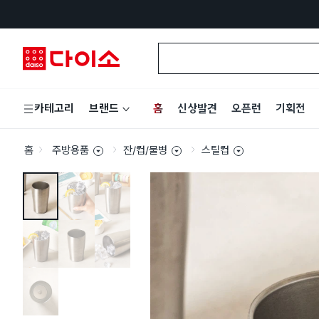
홈
신상발견
오픈런
기획전
카테고리
브랜드
홈
주방용품
잔/컵/물병
스틸컵