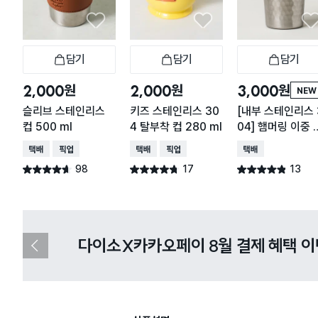
담기
담기
담기
장바구니
장바구니
장
원
원
원
2,000
2,000
3,000
NEW
슬리브 스테인리스
키즈 스테인리스 30
[내부 스테인리스 
컵 500 ml
4 탈부착 컵 280 ml
04] 햄머링 이중 
공 스테인리스 컵 
택배배송
매장픽업
택배배송
매장픽업
택배배송
0 ml
98
17
13
별점 4.6점
별점 4.7점
별점 4.8점
건 작성
건 작성
건 작성
다이소X카카오페이 8월 결제 혜택 
이
전
슬
라
이
드