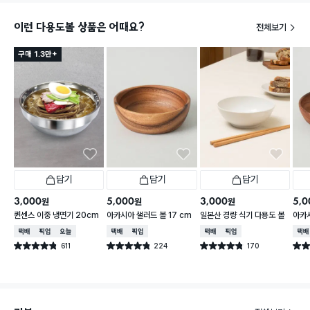
이런 다용도볼 상품은 어때요?
전체보기
구매 1.3만+
담기
담기
담기
3,000
5,000
3,000
5,0
원
원
원
퀸센스 이중 냉면기 20cm
아카시아 샐러드 볼 17 cm
일본산 경량 식기 다용도 볼
아카시
택배배송
매장픽업
오늘배송
택배배송
매장픽업
택배배송
매장픽업
택배
611
224
170
별점 4.8점
별점 4.8점
별점 4.8점
별점 
건 작성
건 작성
건 작성