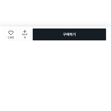
구매하기
1,002
9
로그인
온라인 다이소몰 1599-2211
온라인 다이소몰
다이소 매장 1522-4400
다이소 매장
평일 09:00 ~ 18:00
평일 09:00 ~ 18:00
주문조회
매장 상품 찾기
취소/교환/반품 신청
매장 위치 찾기
공지사항
1:1 문의
FAQ
고객센터
1:1 문의
제휴문의