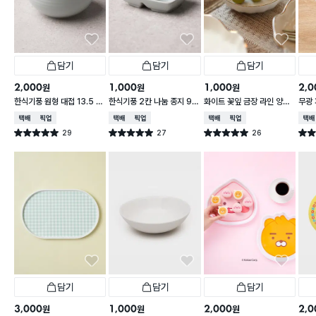
담기
담기
담기
2,000
1,000
1,000
2,0
원
원
원
한식기풍 원형 대접 13.5 c
한식기풍 2칸 나눔 종지 9 c
화이트 꽃잎 금장 라인 양각
무광 
m
m
종지 10 cm
접 1
택배배송
매장픽업
택배배송
매장픽업
택배배송
매장픽업
택배
29
27
26
별점 5.0점
별점 5.0점
별점 5.0점
별점 
건 작성
건 작성
건 작성
담기
담기
담기
3,000
1,000
2,000
2,0
원
원
원