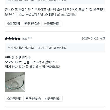
무게
사용하기 무거워요
내구성
견고하고 튼튼해요
큰 사이즈 품절이라 작은사이즈 샀는데 오히려 작은사이즈를 더 잘 쓰구있네
용 유리라 조금 무겁긴하지만 요리할때 잘 쓰고있어요
👍완전꿀팁
💗구매욕상승
👀궁금증해결
aga***
2025-01-23
신고
별점 5점
무게
사용하기 적당해요
내구성
견고하고 튼튼해요
진짜 잘 산템중하나
오꼬노미야끼 만들어먹으려고 샀어요~~
집에 하나 장만 꼭 해야하는 필수템입니다
👍완전꿀팁
1
💗구매욕상승
👀궁금증해결