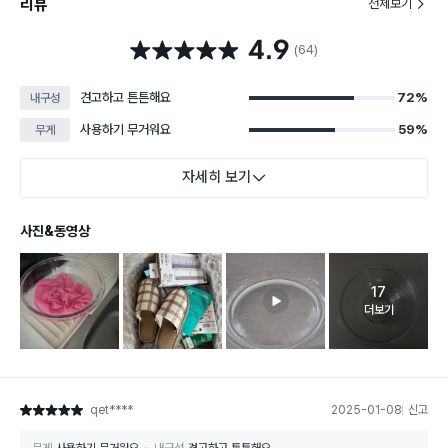
리뷰
전체보기
4.9
별점 4.9점
(64)
견고하고 튼튼해요
72%
내구성
사용하기 무거워요
59%
무게
자세히 보기
사진&동영상
17
고객 리뷰 
더보기
qet****
2025-01-08
신고
별점 5점