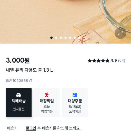
확대 보기
1
2
3
4
5
6
7
3,000
원
4.9
(64)
별점 4.9점
내열 유리 다용도 볼 1.3 L
품번 1050538
복사하기
택배배송
매장픽업
대량주문
오늘
8/18(화)
일시품절
픽업가능
도착예정
배송지
로그인
후 배송지를 확인해 보세요.