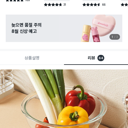
별점 4.8점
건 작성
31
66
별점 4.7점
별점 4.6점
별점 
건 작성
건 작성
늦으면 품절 주의
8월 신상 예고
1
3
상품설명
리뷰
64