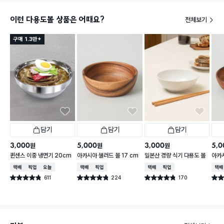
이런 다용도볼 상품은 어때요?
전체보기
구매 1.3만+
담기
담기
담기
3,000
5,000
3,000
5,0
원
원
원
퀸센스 이중 냉면기 20cm
아카시아 샐러드 볼 17 cm
일본산 경량 식기 다용도 볼
아카시
택배배송
매장픽업
오늘배송
택배배송
매장픽업
택배배송
매장픽업
택배
611
224
170
별점 4.8점
별점 4.8점
별점 4.8점
별점 
건 작성
건 작성
건 작성