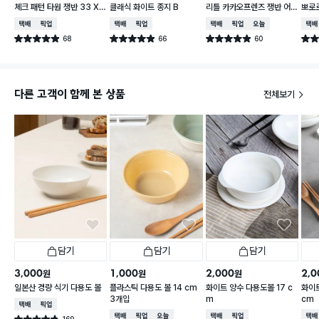
체크 패턴 타원 쟁반 33 X
클래식 화이트 종지 B
리틀 카카오프렌즈 쟁반 어
뽀로로
21 cm
피치 약 24.5X25cm
cm 
택배배송
매장픽업
택배배송
매장픽업
택배배송
매장픽업
오늘배송
택배
68
66
60
별점 4.9점
별점 4.9점
별점 4.9점
별점 
건 작성
건 작성
건 작성
다른 고객이 함께 본 상품
전체보기
담기
담기
담기
3,000
1,000
2,000
2,0
원
원
원
일본산 경량 식기 다용도 볼
플라스틱 다용도 볼 14 cm
화이트 양수 다용도볼 17 c
화이트
3개입
m
cm
택배배송
매장픽업
택배배송
매장픽업
오늘배송
택배배송
매장픽업
택배
169