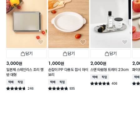
담기
담기
담기
3,000
1,000
2,000
2,0
원
원
원
일본제 스테인리스 조리 쟁
손잡이 PP 다용도 접시 아이
스텐 타원형 트레이 23cm
화이트
반 대형
보리
택배배송
매장픽업
택배
택배배송
매장픽업
택배배송
매장픽업
406
별점 4.8점
별점 
건 작성
246
935
별점 4.7점
별점 4.8점
건 작성
건 작성