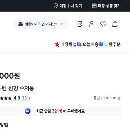
매장 위치 찾기
매장 상품 찾기
배송
이나
픽업
어때요?
로그인
마이페이지
찜 한 상품
장바구니
매장픽업
오늘배송
대량주문
,000
원
스텐 원형 수저통
4.8
(181)
품번 1050536
4.8점
복사하기
최근 한달
321명
이
구매했어요
30대 여성
이 가장 많이
구매했어요
최근 한달
321명
이
구매했어요
방법
30대 여성
이 가장 많이
구매했어요