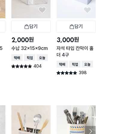
담기
담기
담기
바구니
장바구니
장바구니
장
원
원
원
2,000
3,000
2,000
5
수납 32x15x9cm
자석 타입 칸막이 홀
클리어 바구니 31
더 4구
2.7X9.6cm
택배배송
매장픽업
오늘배송
택배배송
매장픽업
오늘배송
택배배송
매장픽업
404
별점 4.9점
건 작성
398
391
별점 4.9점
별점 4.9점
건 작성
건 작