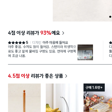
1
4점 이상 리뷰가
93%
예요
5
디자인
아주 마음에 들어요
별점 5점
별
아주 좋음. 수저도 많이 들어감. 스텐이라 위생작으
디
로도 좋고 밑에 뭍바짐 구멍도 있음. 연마제 구멍쪽
뚫
에 조금 나옴.
디
4.5점 이상
리뷰가 좋은 상품
구매 1.6만+