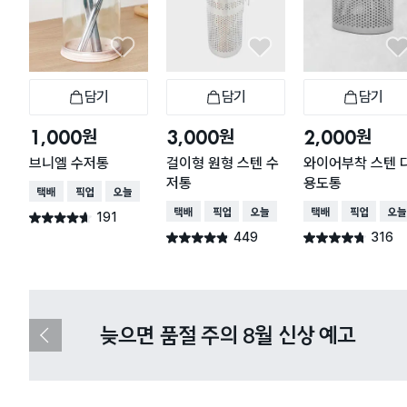
담기
담기
담기
장바구니
장바구니
장
원
원
원
1,000
3,000
2,000
브니엘 수저통
걸이형 원형 스텐 수
와이어부착 스텐 
저통
용도통
택배배송
매장픽업
오늘배송
택배배송
매장픽업
오늘배송
택배배송
매장픽업
오늘
191
별점 4.6점
건 작성
449
316
별점 4.8점
별점 4.7점
건 작성
건 작성
다이소X카카오페이 8월 결제 혜택 
이
전
슬
라
이