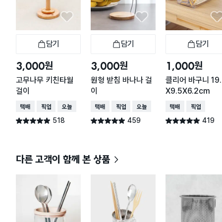
담기
담기
담기
장바구니
장바구니
장
원
원
원
3,000
3,000
1,000
고무나무 키친타월
원형 받침 바나나 걸
클리어 바구니 19.
걸이
이
X9.5X6.2cm
택배배송
매장픽업
오늘배송
택배배송
매장픽업
오늘배송
택배배송
매장픽업
518
459
419
별점 4.9점
별점 4.9점
별점 4.9점
건 작성
건 작성
건 작성
다른 고객이 함께 본 상품