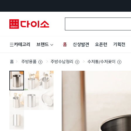
홈
신상발견
오픈런
기획전
카테고리
브랜드
홈
주방용품
주방수납정리
수저통/수저꽂이