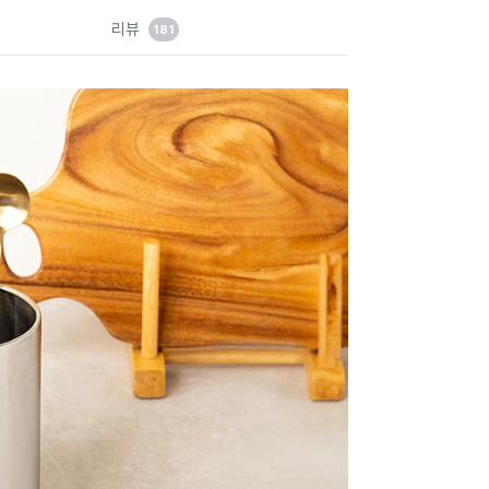
드
리뷰
181