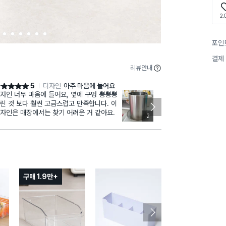
2,
2
3
4
5
6
7
포인
결제
리뷰안내
5
디자인
아주 마음에 들어요
점 5점
별점 4점
자인 너무 마음에 들어요, 옆에 구멍 뽕뽕뽕
스테인리스라서
린 것 보다 훨씬 고급스럽고 만족합니다. 이
고, 디자인이 
자인은 매장에서는 찾기 어려운 거 같아요.
제품 표면에 
2
ㅠ
구매 1.9만+
구매 1.2만+