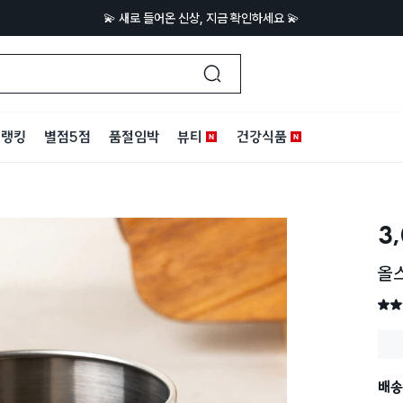
💫 새로 들어온 신상, 지금 확인하세요 💫
랭킹
별점5점
품절임박
뷰티
건강식품
3
올
별점 
배송