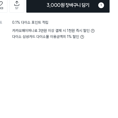
3,000원 장바구니 담기
1
008
57
트
0.1% 다이소 포인트 적립
카카오페이머니로 3만원 이상 결제 시 1천원 즉시 할인
다이소 삼성카드 다이소몰 이용금액의 1% 할인
4
디자인
아주 마음에 들어요
5
디자인
별점 5점
 깨끗하게 세척도 가능할거같
밑에 물빠짐구멍있는지 모
심플해서 좋아요! 근데 스티커가
샀다가 그냥 조리도구 꽂아
붙어있어서 떼도 자국이 남아요ㅠ
처럼 잘못사지마세요..😂
2