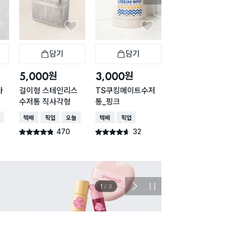
담기
담기
담기
바구니
장바구니
장바구니
장
원
원
원
5,000
3,000
2,000
다
걸이형 스테인리스
TS쿠킹메이트수저
브니엘 사각 수저
수저통 직사각형
통_핑크
대형
배송
택배배송
매장픽업
오늘배송
택배배송
매장픽업
택배배송
매장픽업
오
470
32
94
별점 4.8점
별점 4.6점
별점 4.7점
건 작성
건 작성
건 작
이벤트
관심 
2
/
3
다
정
음
지
슬
라
이