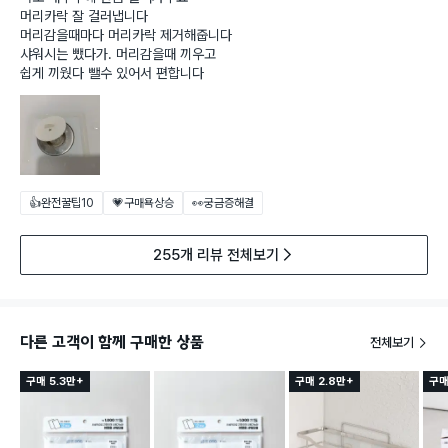
머리카락 잘 걸러냅니다
머리감을때마다 머리카락 제거해줍니다
샤워시는 뺐다가. 머리감을때 끼우고
쉽게 끼웠다 뺄수 있어서 편합니다
👍완전꿀팁
10
💗구매욕상승
👀궁금증해결
255개 리뷰 전체보기
다른 고객이 함께 구매한 상품
전체보기
구매 5.3만+
구매 2.8만+
구매