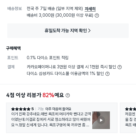
배송정보
전국 주 7일 배송 (일부 지역 제외)
자세히
배송비 3,000원 (30,000원 이상 무료)
휴일도착 가능 지역 확인
구매혜택
포인트
0.1% 다이소 포인트 적립
결제
카카오페이머니로 3만원 이상 결제 시 1천원 즉시 할인
다이소 삼성카드 다이소몰 이용금액의 1% 할인
4점 이상 리뷰가
82%
예요
5
기능
아주 마음에 들어요
별점 5점
별점 5
이거 진짜 강추네요.매번 욕조에 머리카락 뺀다고 곤역
처음엔
이었는데.이걸로 집에서 서로 청소하라고 많이 싸웠어
울 집 
요ㅋ.정말 신세계 입니다. 욕조구멍에 쑥 끼우면 좀 낑
욕조 
기는 감이 있어서 이걸 잘라내야 하나?했는데 웬걸. 그
머리카
냥써도 물 엄청 잘 내려가고 머리카락 다모아줘서 휴지
머리감