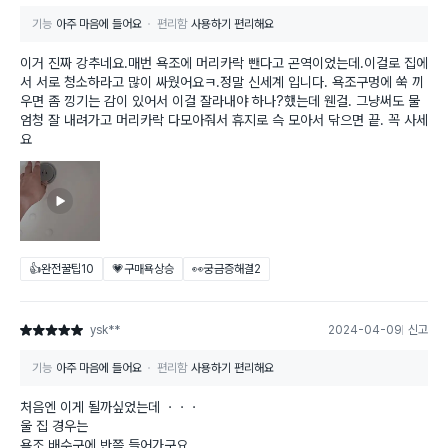
기능
아주 마음에 들어요
편리함
사용하기 편리해요
이거 진짜 강추네요.매번 욕조에 머리카락 뺀다고 곤역이었는데.이걸로 집에
서 서로 청소하라고 많이 싸웠어요ㅋ.정말 신세계 입니다. 욕조구멍에 쑥 끼
우면 좀 낑기는 감이 있어서 이걸 잘라내야 하나?했는데 웬걸. 그냥써도 물
엄청 잘 내려가고 머리카락 다모아줘서 휴지로 슥 모아서 닦으면 끝. 꼭 사세
요
👍완전꿀팁
10
💗구매욕상승
👀궁금증해결
2
ysk**
2024-04-09
신고
별점 5점
기능
아주 마음에 들어요
편리함
사용하기 편리해요
처음엔 이게 될까싶었는데 ㆍㆍㆍ
울 집 경우는
욕조 배수구에 반쯤 들어가구요