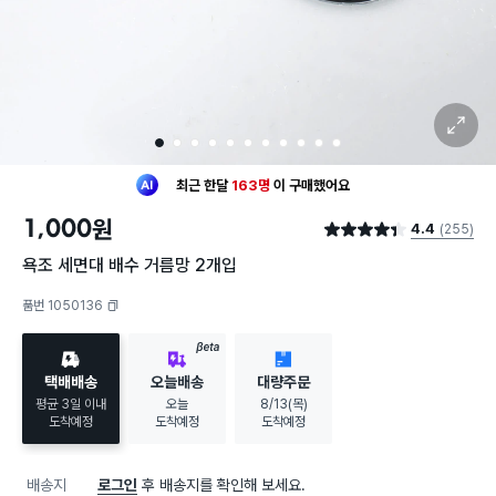
확대 보기
1
2
3
4
5
6
7
8
9
10
11
최근 한달
163명
이
구매했어요
30대 여성
이 가장 많이
구매했어요
1,000
원
4.4
(255)
최근 한달
163명
이
구매했어요
별점 4.4점
30대 여성
이 가장 많이
구매했어요
욕조 세면대 배수 거름망 2개입
품번 1050136
복사하기
BETA
택배배송
오늘배송
대량주문
평균 3일 이내
오늘
8/13(목)
도착예정
도착예정
도착예정
배송지
로그인
후 배송지를 확인해 보세요.