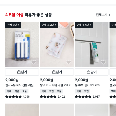
로 슥 모아서 닦으면 끝. 꼭 사세요
샤워시
쉽게 
4.5점 이상
리뷰가 좋은 상품
전체보기
구매 9만+
구매 3.3만+
구매 1.4만+
구매
담기
담기
담기
2,000
2,000
2,000
2,0
원
원
원
필터 샤워헤드 전용 리필 필
짱구 하드 샤워 타월 29 X
롱 튜브 걸이 32 cm
클로
터 3개입
95 cm
택배배송
매장픽업
오늘배송
택배배송
매장픽업
오늘배송
택배배송
매장픽업
택배
4,396
2,402
2,087
별점 4.9점
별점 4.9점
별점 4.9점
별점 
건 작성
건 작성
건 작성