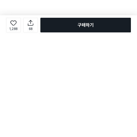
구매하기
1,288
68
로그인
온라인 다이소몰 1599-2211
온라인 다이소몰
다이소 매장 1522-4400
다이소 매장
평일 09:00 ~ 18:00
평일 09:00 ~ 18:00
주문조회
매장 상품 찾기
취소/교환/반품 신청
매장 위치 찾기
공지사항
1:1 문의
FAQ
고객센터
1:1 문의
제휴문의
앱 장애/신고