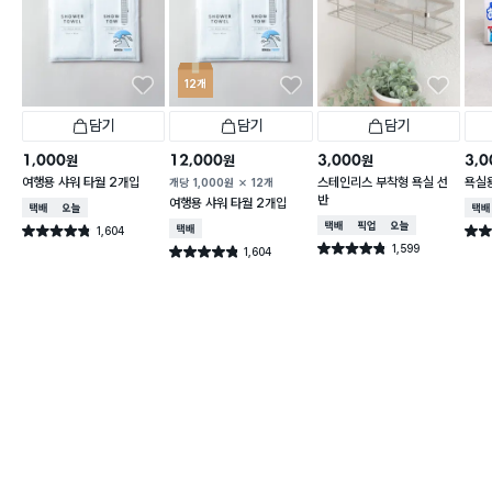
12개
담기
담기
담기
1,000
12,000
3,000
3,0
원
원
원
여행용 샤워 타월 2개입
스테인리스 부착형 욕실 선
욕실
개당
1,000
원
12개
반
여행용 샤워 타월 2개입
택배배송
오늘배송
택배
택배배송
매장픽업
오늘배송
1,604
택배배송
별점 4.8점
별점 
건 작성
1,599
별점 4.8점
1,604
별점 4.8점
건 작성
건 작성