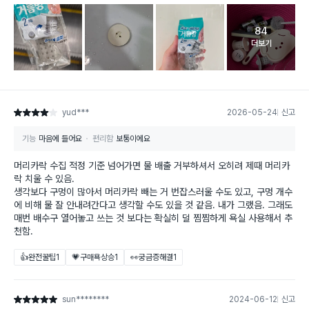
84
고객 리뷰 
더보기
yud***
2026-05-24
신고
별점 4점
기능
마음에 들어요
편리함
보통이에요
머리카락 수집 적정 기준 넘어가면 물 배출 거부하셔서 오히려 제때 머리카
락 치울 수 있음.
생각보다 구멍이 많아서 머리카락 빼는 거 번잡스러울 수도 있고, 구멍 개수
에 비해 물 잘 안내려간다고 생각할 수도 있을 것 같음. 내가 그랬음. 그래도
매번 배수구 열어놓고 쓰는 것 보다는 확실히 덜 찜찜하게 욕실 사용해서 추
천함.
👍완전꿀팁
1
💗구매욕상승
1
👀궁금증해결
1
sun********
2024-06-12
신고
별점 5점