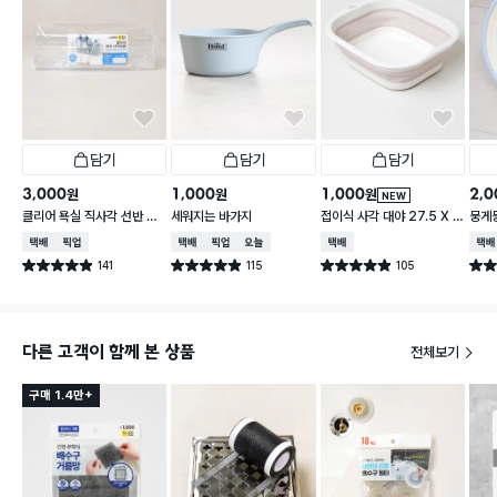
담기
담기
담기
3,000
1,000
1,000
2,0
원
원
원
NEW
클리어 욕실 직사각 선반 후
세워지는 바가지
접이식 사각 대야 27.5 X 2
뭉게뭉
크 4개 포함
3 cm
cm
택배배송
매장픽업
택배배송
매장픽업
오늘배송
택배배송
택배
141
115
105
별점 4.9점
별점 4.9점
별점 4.9점
별점 
건 작성
건 작성
건 작성
다른 고객이 함께 본 상품
전체보기
구매 1.4만+