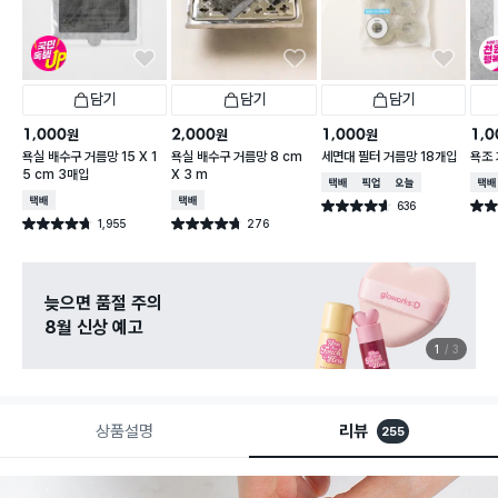
담기
담기
담기
1,000
2,000
1,000
1,0
원
원
원
욕실 배수구 거름망 15 X 1
욕실 배수구 거름망 8 cm
세면대 필터 거름망 18개입
욕조 
5 cm 3매입
X 3 m
택배배송
매장픽업
오늘배송
택배
택배배송
택배배송
636
별점 4.6점
별점 
건 작성
1,955
276
별점 4.7점
별점 4.7점
건 작성
건 작성
늦으면 품절 주의
8월 신상 예고
1
3
상품설명
리뷰
255