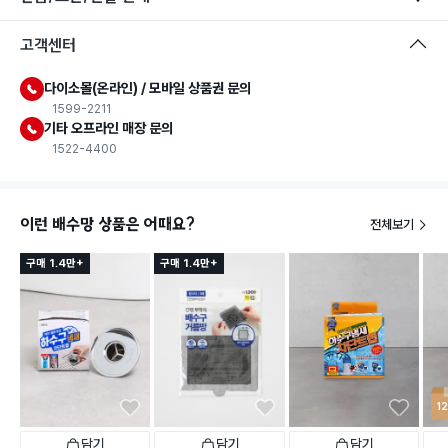
고객센터
다이소몰(온라인) / 모바일 상품권 문의
1599-2211
기타 오프라인 매장 문의
1522-4400
이런 배수망 상품은 어때요?
전체보기
구매 1.4만+
구매 1.4만+
1
담기
담기
담기