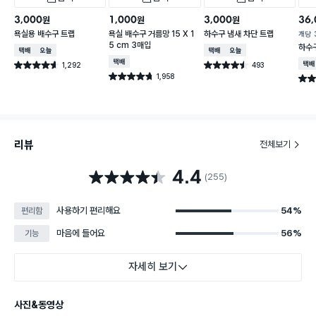
3,000
1,000
3,000
36,
원
원
원
욕실용 배수구 트랩
욕실 배수구 거름망 15 X 1
하수구 냄새 차단 트랩
개당
5 cm 3매입
하수
택배배송
오늘배송
택배배송
오늘배송
택배배송
1,292
493
택배
별점 4.6점
별점 4.5점
건 작성
건 작성
1,958
별점 4.7점
별점 
건 작성
리뷰
전체보기
4.4
별점 4.4점
(255)
사용하기 편리해요
54%
편리함
마음에 들어요
56%
기능
자세히 보기
사진&동영상