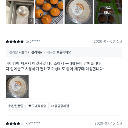
34
고객 리뷰 
더보기
리뷰 이미지 등록 개수
2
two*****
2026-07-03
신고
별점 5점
편리함
사용하기 편리해요
내구성
보통이에요
베이킹에 빠져서 이것저것 다이소에서 구매했는데 맘에듭니다!
다 맘에들고 사용하기 편하고 가성비도 좋아 재구매 예상합니다~
👍완전꿀팁
💗구매욕상승
👀궁금증해결
kjy******
2026-07-15
신고
별점 4점