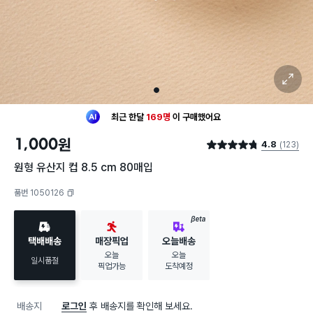
확대 보기
1
최근 한달
169명
이
구매했어요
30대 여성
이 가장 많이
구매했어요
1,000
원
4.8
(123)
최근 한달
169명
이
구매했어요
별점 4.8점
30대 여성
이 가장 많이
구매했어요
원형 유산지 컵 8.5 cm 80매입
품번 1050126
복사하기
BETA
택배배송
매장픽업
오늘배송
오늘
오늘
일시품절
픽업가능
도착예정
배송지
로그인
후 배송지를 확인해 보세요.