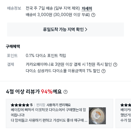
배송정보
전국 주 7일 배송 (일부 지역 제외)
자세히
배송비 3,000원 (30,000원 이상 무료)
휴일도착 가능 지역 확인
구매혜택
포인트
0.1% 다이소 포인트 적립
결제
카카오페이머니로 3만원 이상 결제 시 1천원 즉시 할인
다이소 삼성카드 다이소몰 이용금액의 1% 할인
4점 이상 리뷰가
94%
예요
5
편리함
사용하기 편리해요
별점 5점
별점 5
베이킹에 빠져서 이것저것 다이소에서 구매했는데 맘
베이커
에듭니다!
했던거
다 맘에들고 사용하기 편하고 가성비도 좋아 재구매 예
수가 
상합니다~