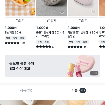
담기
담기
담기
1,000
1,000
1,000
1,0
원
원
원
유산지컵 60매
곰돌이 유산지 컵 5 X 4.5
타원형 종이 반찬컵 대 30매
알루미
cm 75개입
물방울
62P
택배배송
매장픽업
오늘배송
택배배송
매장픽업
택배배송
매장픽업
오늘배송
택배
120
별점 4.8점
건 작성
33
56
별점 4.8점
별점 4.8점
별점 
건 작성
건 작성
늦으면 품절 주의
8월 신상 예고
1
3
상품설명
리뷰
123