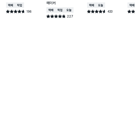
메이커
택배배송
매장픽업
택배배송
오늘배송
택배
택배배송
매장픽업
오늘배송
196
433
별점 4.7점
별점 4.6점
별점 
건 작성
건 작성
227
별점 4.8점
건 작성