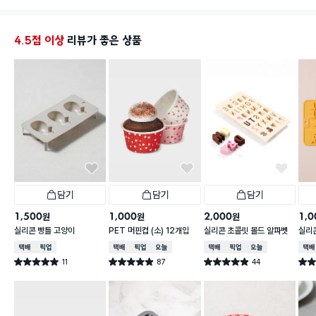
4.5점 이상
리뷰가 좋은 상품
담기
담기
담기
1,500
1,000
2,000
1,0
원
원
원
실리콘 빵틀 고양이
PET 머핀컵 (소) 12개입
실리콘 초콜릿 몰드 알파벳
실리
숫자
택배배송
매장픽업
택배배송
매장픽업
오늘배송
택배배송
매장픽업
오늘배송
택배
11
87
44
별점 5.0점
별점 4.9점
별점 4.9점
별점 
건 작성
건 작성
건 작성