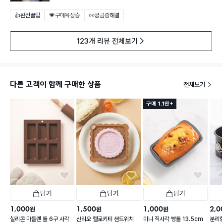
👍완전꿀팁
💗구매욕상승
👀궁금증해결
123개 리뷰 전체보기
다른 고객이 함께 구매한 상품
전체보기
구매 1.1만+
담기
담기
담기
1,000
1,500
1,000
2,0
원
원
원
실리콘 마들렌 틀 6구 사각
산리오 헬로키티 샌드위치
미니 직사각 빵틀 13.5cm
분리형