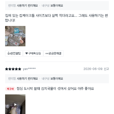
편리함
사용하기 편리해요
내구성
보통이에요
집에 있는 캅케이크틀 사이즈보다 살짝 작더라고요... 그래도 사용하기는 편
합니다!
👍완전꿀팁
💗구매욕상승
👀궁금증해결
yan*****
2026-06-09
신고
별점 5점
편리함
사용하기 편리해요
내구성
보통이에요
점심 도시락 쌀때 김치국물이 섞여서 샀어요 아주 좋아요
재구매