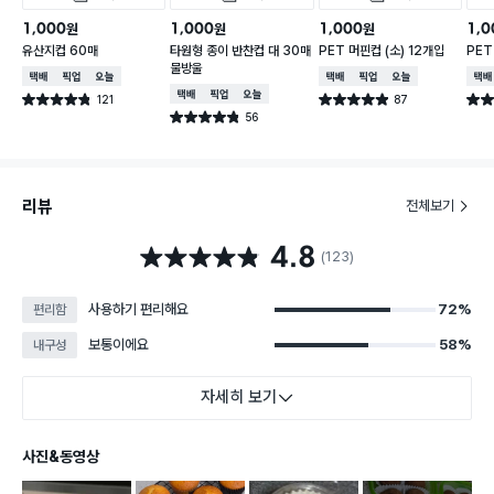
1,000
1,000
1,000
1,0
원
원
원
유산지컵 60매
타원형 종이 반찬컵 대 30매
PET 머핀컵 (소) 12개입
PET
물방울
택배배송
매장픽업
오늘배송
택배배송
매장픽업
오늘배송
택배
택배배송
매장픽업
오늘배송
121
87
별점 4.8점
별점 4.9점
별점 
건 작성
건 작성
56
별점 4.8점
건 작성
리뷰
전체보기
4.8
별점 4.8점
(123)
사용하기 편리해요
72%
편리함
보통이에요
58%
내구성
자세히 보기
사진&동영상