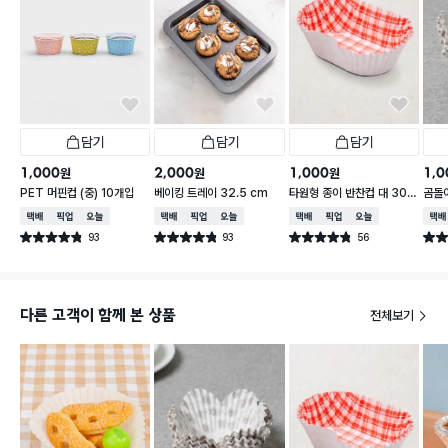
담기
담기
담기
1,000
2,000
1,000
1,0
원
원
원
PET 머핀컵 (중) 10개입
베이킹 트레이 32.5 cm
타원형 종이 반찬컵 대 30매
곰돌이
물방울
cm 
택배배송
매장픽업
오늘배송
택배배송
매장픽업
오늘배송
택배배송
매장픽업
오늘배송
택배
93
93
56
별점 4.8점
별점 4.8점
별점 4.8점
별점 
건 작성
건 작성
건 작성
다른 고객이 함께 본 상품
전체보기