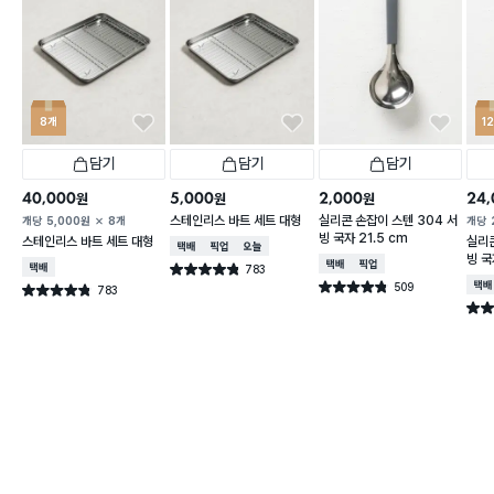
8개
1
담기
담기
담기
40,000
5,000
2,000
24,
원
원
원
스테인리스 바트 세트 대형
실리콘 손잡이 스텐 304 서
개당
5,000
원
8개
개당
빙 국자 21.5 cm
스테인리스 바트 세트 대형
실리콘
택배배송
매장픽업
오늘배송
빙 국
택배배송
매장픽업
택배배송
783
별점 4.8점
건 작성
509
택배
별점 4.8점
783
별점 4.8점
건 작성
건 작성
별점 