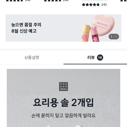
별점 4.7점
별점 4.7점
별점 
건 작성
건 작성
242
별점 4.8점
건 작성
늦으면 품절 주의
8월 신상 예고
1
3
상품설명
리뷰
16