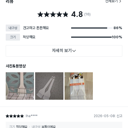
리뷰
전체보기
4.8
별점 4.8점
(16)
견고하고 튼튼해요
86%
내구성
적당해요
100%
크기
자세히 보기
사진&동영상
lha****
2026-05-08
신고
별점 5점
크기
적당해요
내구성
보통이에요