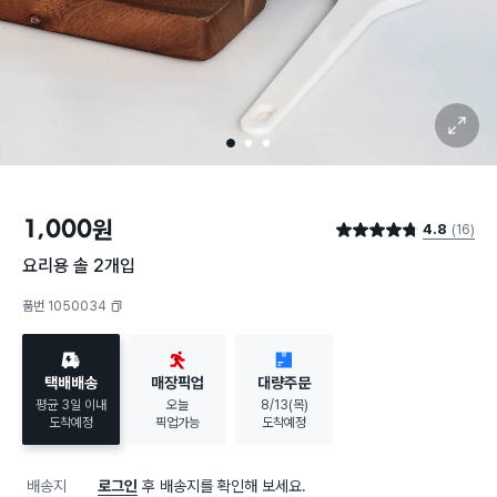
확대 보기
1
2
3
1,000
원
4.8
(16)
별점 4.8점
요리용 솔 2개입
품번 1050034
복사하기
택배배송
매장픽업
대량주문
평균 3일 이내
오늘
8/13(목)
도착예정
픽업가능
도착예정
배송지
로그인
후 배송지를 확인해 보세요.