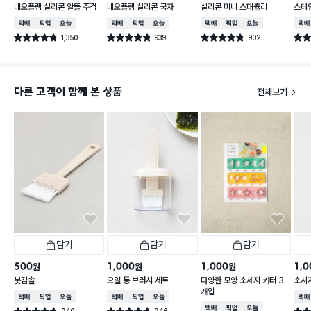
네오플램 실리콘 알뜰 주걱
네오플램 실리콘 국자
실리콘 미니 스패츌러
스테
택배배송
매장픽업
오늘배송
택배배송
매장픽업
오늘배송
택배배송
매장픽업
오늘배송
택배
1,350
939
902
별점 4.8점
별점 4.8점
별점 4.8점
별점 
건 작성
건 작성
건 작성
다른 고객이 함께 본 상품
전체보기
담기
담기
담기
500
1,000
1,000
1,0
원
원
원
붓김솔
오일 통 브러시 세트
다양한 모양 소세지 커터 3
소시
개입
택배배송
매장픽업
오늘배송
택배배송
매장픽업
오늘배송
택배
택배배송
매장픽업
오늘배송
240
246