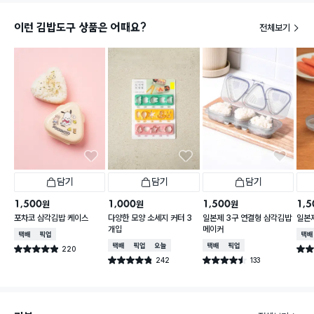
이런 김밥도구 상품은 어때요?
전체보기
담기
담기
담기
1,500
1,000
1,500
1,5
원
원
원
포차코 삼각김밥 케이스
다양한 모양 소세지 커터 3
일본제 3구 연결형 삼각김밥
일본
개입
메이커
택배배송
매장픽업
택배
택배배송
매장픽업
오늘배송
택배배송
매장픽업
220
별점 4.9점
별점 
건 작성
242
133
별점 4.8점
별점 4.5점
건 작성
건 작성