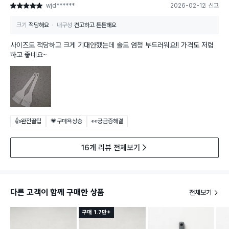
wjd******
2026-02-12
신고
별점 5점
크기
적당해요
내구성
견고하고 튼튼해요
사이즈도 적당하고 크게 기대안했는데 솔도 엄청 부드러워요!! 가격도 저렴
하고 좋네요~
👍완전꿀팁
💗구매욕상승
👀궁금증해결
16개 리뷰 전체보기
다른 고객이 함께 구매한 상품
전체보기
구매 1.7만+