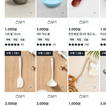
담기
담기
담기
1,000
2,000
2,000
1,0
원
원
원
스텐 볼 12cm
아트 믹싱 볼
천연 옻칠 참나무 둥근 요리
믹싱볼
스푼 약 31cm
능)
택배배송
매장픽업
오늘배송
택배배송
매장픽업
택배배송
매장픽업
오늘배송
택배
40
29
280
별점 5.0점
별점 5.0점
별점 4.9점
별점 
건 작성
건 작성
건 작성
구매 1.7만+
구매 1.2만+
구매 1.3만+
구매
담기
담기
담기
2,000
2,000
1,000
5,0
원
원
원