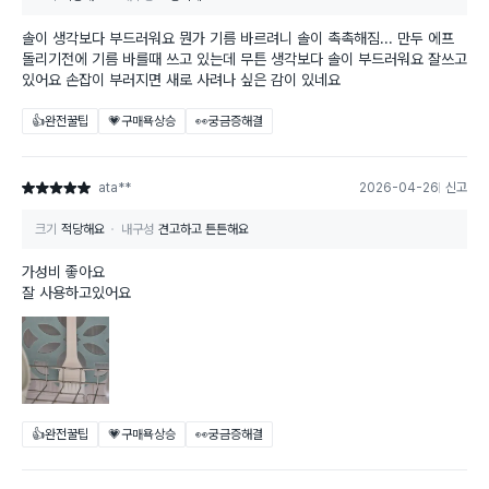
솔이 생각보다 부드러워요 뭔가 기름 바르려니 솔이 촉촉해짐... 만두 에프
돌리기전에 기름 바를때 쓰고 있는데 무튼 생각보다 솔이 부드러워요 잘쓰고
있어요 손잡이 부러지면 새로 사려나 싶은 감이 있네요
👍완전꿀팁
💗구매욕상승
👀궁금증해결
ata**
2026-04-26
신고
별점 5점
크기
적당해요
내구성
견고하고 튼튼해요
가성비 좋아요
잘 사용하고있어요
👍완전꿀팁
💗구매욕상승
👀궁금증해결