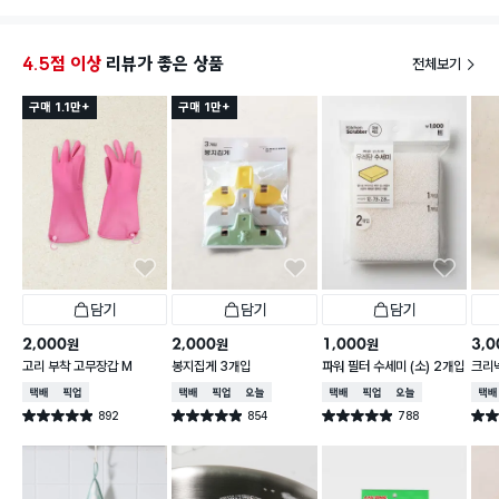
다!!
아주 만족하며 쓰고있습니다
세척도 깔끔하게되서 좋구요
4.5점 이상
리뷰가 좋은 상품
전체보기
구매 1.1만+
구매 1만+
담기
담기
담기
2,000
2,000
1,000
3,0
원
원
원
고리 부착 고무장갑 M
봉지집게 3개입
파워 필터 수세미 (소) 2개입
크리넥
주 핑
택배배송
매장픽업
택배배송
매장픽업
오늘배송
택배배송
매장픽업
오늘배송
택배
892
854
788
별점 4.9점
별점 4.9점
별점 4.9점
별점 
건 작성
건 작성
건 작성