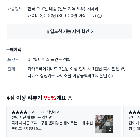
배송정보
전국 주 7일 배송 (일부 지역 제외)
자세히
배송비 3,000원 (30,000원 이상 무료)
휴일도착 가능 지역 확인
구매혜택
포인트
0.1% 다이소 포인트 적립
결제
카카오페이머니로 3만원 이상 결제 시 1천원 즉시 할인
다이소 삼성카드 다이소몰 이용금액의 1% 할인
4점 이상 리뷰가
95%
예요
4
크기
적당해요
별점 4점
별점 4
설명 사진에 보이는 것처럼
냄비 뚜
국자나 다른 조리도구를 올려놓는 용도로는 크게 추천
잡이가
드리고싶지않네요
침은 대
2
잘 쓰러집니다
고정해
그런데 냄비뚜껑을 거치하는 용도로는 정먄 탁월합니
로워서