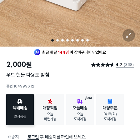
확대 보기
1
2
3
4
5
6
7
8
최근 한달
144명
이
장바구니에 담았어요
2,000
원
4.7
(368)
별점 4.7점
우드 핸들 다용도 받침
품번 1049996
복사하기
BETA
택배배송
매장픽업
오늘배송
대량주문
오늘
오늘
8/18(화)
일시품절
픽업가능
도착예정
도착예정
배송지
로그인
후 배송지를 확인해 보세요.