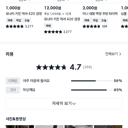
1,000
12,000
2,000
1,0
원
원
원
모나미 키친 마카 420 검정
미니 대형 액정 주방 타이머
심플 
개당
1,000
원
12개
모나미 키친 마카 420 검정
택배배송
매장픽업
오늘배송
택배배송
매장픽업
오늘배송
택배
3,277
택배배송
594
별점 4.8점
별점 4.7점
별점 
건 작성
건 작성
3,277
별점 4.8점
건 작성
리뷰
전체보기
4.7
별점 4.7점
(368)
아주 마음에 들어요
59%
디자인
적당해요
85%
크기
자세히 보기
사진&동영상