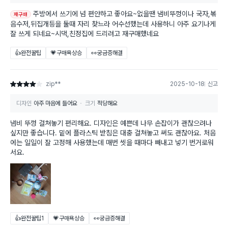
주방에서 쓰기에 넘 편안하고 좋아요~없을땐 냄비뚜껑이나 국자,볶
재구매
음수저,뒤집개등을 둘때 자리 찾느라 어수선했는데 사용하니 아주 요기나게
잘 쓰게 되네요~시댁,친정집에 드리려고 재구매했네요
👍완전꿀팁
💗구매욕상승
👀궁금증해결
zip**
2025-10-18
신고
별점 4점
디자인
아주 마음에 들어요
크기
적당해요
냄비 뚜껑 걸쳐놓기 편리해요. 디자인은 예쁜데 나무 손잡이가 괜찮으려나
싶지만 좋습니다. 밑에 플라스틱 받침은 대충 걸쳐놓고 써도 괜찮아요. 처음
에는 일일이 잘 고정해 사용했는데 매번 씻을 때마다 빼내고 넣기 번거로워
서요.
👍완전꿀팁
1
💗구매욕상승
👀궁금증해결