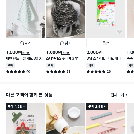
담기
담기
옵션
1,000
1,000
2,000
1,0
원
원
원
NEW
NEW
패턴 핸드 타월 세트 30 X
스테인리스 수세미 3개입
3M 스카치브라이트 베이직
촘촘 
30 cm 3개입
플라워 순면 행주
5 c
택배배송
택배배송
택배배송
택배
40
29
28
별점 4.9점
별점 4.9점
별점 4.9점
별점 
건 작성
건 작성
건 작성
다른 고객이 함께 본 상품
전체보기
구매 1.8만+
구매 2.9만+