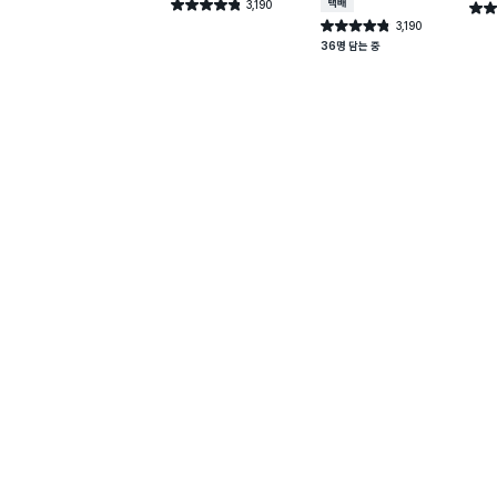
3,190
택배배송
별점 4.8점
별점 
건 작성
3,190
별점 4.8점
건 작성
36명 담는 중