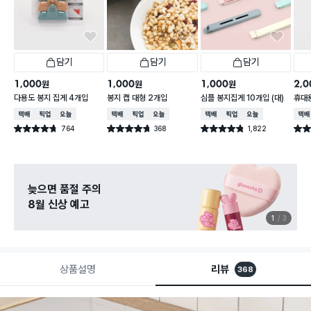
담기
담기
담기
1,000
1,000
1,000
2,0
원
원
원
다용도 봉지 집게 4개입
봉지 캡 대형 2개입
심플 봉지집게 10개입 (대)
휴대
택배배송
매장픽업
오늘배송
택배배송
매장픽업
오늘배송
택배배송
매장픽업
오늘배송
택배
764
368
1,822
별점 4.7점
별점 4.7점
별점 4.8점
별점 
건 작성
건 작성
건 작성
늦으면 품절 주의
8월 신상 예고
1
3
상품설명
리뷰
368