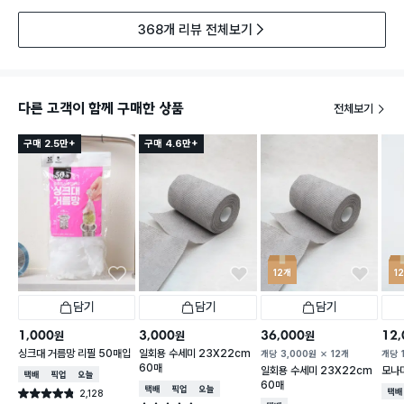
368개 리뷰 전체보기
다른 고객이 함께 구매한 상품
전체보기
구매 2.5만+
구매 4.6만+
12개
1
담기
담기
담기
1,000
3,000
36,000
12,
원
원
원
싱크대 거름망 리필 50매입
일회용 수세미 23X22cm
개당
3,000
원
12개
개당
60매
일회용 수세미 23X22cm
모나미
택배배송
매장픽업
오늘배송
60매
택배배송
매장픽업
오늘배송
2,128
택배
별점 4.8점
건 작성