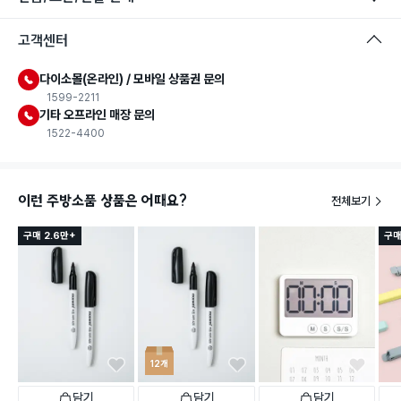
고객센터
다이소몰(온라인) / 모바일 상품권 문의
1599-2211
기타 오프라인 매장 문의
1522-4400
이런 주방소품 상품은 어때요?
전체보기
구매 2.6만+
구매
12개
담기
담기
담기