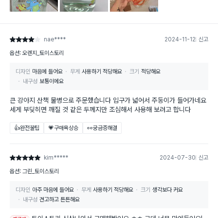
nae****
2024-11-12
신고
별점 4점
옵션: 오렌지_토이스토리
디자인
마음에 들어요
무게
사용하기 적당해요
크기
적당해요
내구성
보통이에요
큰 강아지 산책 물병으로 주문했습니다 입구가 넓어서 주둥이가 들어가네요
세게 부딪히면 깨질 것 같은 두께지만 조심해서 사용해 보려고 합니다
👍완전꿀팁
💗구매욕상승
👀궁금증해결
kim*****
2024-07-30
신고
별점 5점
옵션: 그린_토이스토리
디자인
아주 마음에 들어요
무게
사용하기 적당해요
크기
생각보다 커요
내구성
견고하고 튼튼해요