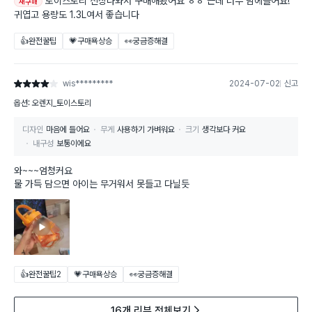
토이스토리 신상나와서 구매해봤어요 ㅎㅎ 근데 너무 맘에들어요!
재구매
귀엽고 용량도 1.3L여서 좋습니다
👍완전꿀팁
💗구매욕상승
👀궁금증해결
wis*********
2024-07-02
신고
별점 4점
옵션: 오렌지_토이스토리
디자인
마음에 들어요
무게
사용하기 가벼워요
크기
생각보다 커요
내구성
보통이에요
와~~~엄청커요
물 가득 담으면 아이는 무거워서 못들고 다닐듯
👍완전꿀팁
2
💗구매욕상승
👀궁금증해결
16개 리뷰 전체보기