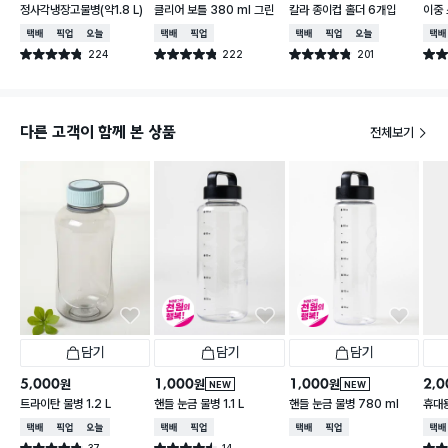
정사각냉장고물병(약1.8 L)
클리어 보틀 380 ml 그린
칼라 종이컵 홀더 6개입
이중 
l
택배배송
매장픽업
오늘배송
택배배송
매장픽업
택배배송
매장픽업
오늘배송
택배
224
222
201
별점 4.8점
별점 4.8점
별점 4.8점
별점 
건 작성
건 작성
건 작성
다른 고객이 함께 본 상품
전체보기
담기
담기
담기
5,000
1,000
1,000
2,0
원
원
원
NEW
NEW
트라이탄 물병 1.2 L
핸들 눈금 물병 1.1 L
핸들 눈금 물병 780 ml
휴대용
택배배송
매장픽업
오늘배송
택배배송
매장픽업
택배배송
매장픽업
택배
37
14