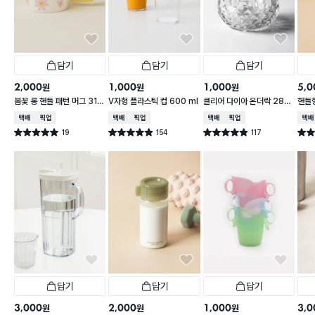
담기
담기
담기
2,000
1,000
1,000
5,0
원
원
원
봄꽃 롱 핸들 패턴 머그 310
V자형 플라스틱 컵 600 ml
클리어 다이아 온더락 280
핸들
ml
ml
0 m
택배배송
매장픽업
택배배송
매장픽업
택배배송
매장픽업
택배
19
154
117
별점 5.0점
별점 4.9점
별점 4.9점
별점 
건 작성
건 작성
건 작성
담기
담기
담기
3,000
2,000
1,000
3,0
원
원
원