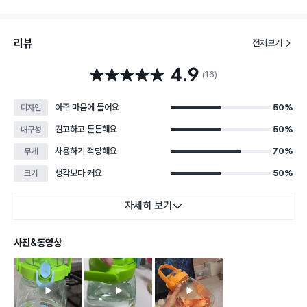
리뷰
전체보기
4.9
별점 4.9점
(16)
아주 마음에 들어요
50%
디자인
견고하고 튼튼해요
50%
내구성
사용하기 적당해요
70%
무게
생각보다 커요
50%
크기
자세히 보기
사진&동영상