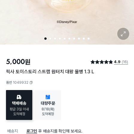
확대 보기
1
2
3
4
5
6
7
8
9
10
5,000
원
4.9
(16)
별점 4.9점
픽사 토이스토리 스트랩 원터치 대왕 물병 1.3 L
품번 1049932
복사하기
택배배송
대량주문
평균 3일 이내
8/18(화)
도착예정
도착예정
배송지
로그인
후 배송지를 확인해 보세요.