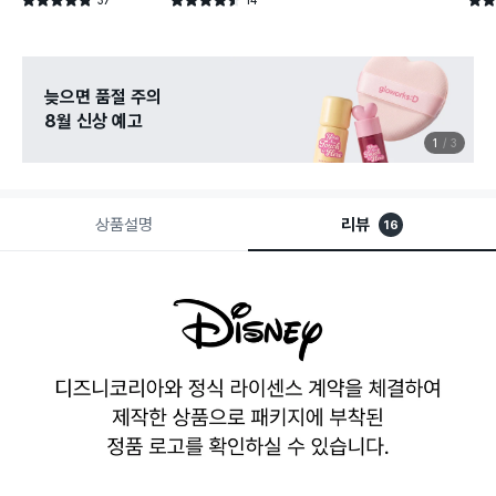
별점 4.8점
별점 4.5점
별점 
건 작성
건 작성
늦으면 품절 주의
8월 신상 예고
1
3
상품설명
리뷰
16