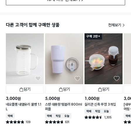
다른 고객이 함께 구매한 상품
전체보기
구매 2만+
담기
담기
담기
3,000
5,000
1,000
3,0
원
원
원
네오플램 내열유리 물병 1.1
스텐 대용량 텀블러 800ml
실리콘 신축 뚜껑 3개입
[내부
L
퍼플
머링
택배배송
매장픽업
오늘배송
컵 3
택배배송
택배배송
매장픽업
오늘배송
택배
1,305
별점 4.5점
건 작성
109
631
별점 4.8점
별점 4.7점
별점 
건 작성
건 작성