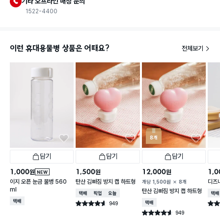
기타 오프라인 매장 문의
1522-4400
이런 휴대용물병 상품은 어때요?
전체보기
8개
담기
담기
담기
1,000
1,500
12,000
1,0
원
원
원
NEW
이지 오픈 눈금 물병 560
탄산 김빠짐 방지 캡 하트형
디즈니
개당
1,500
원
8개
ml
탄산 김빠짐 방지 캡 하트형
택배배송
매장픽업
오늘배송
택배
택배배송
949
택배배송
별점 4.6점
별점 
건 작성
949
별점 4.6점
건 작성