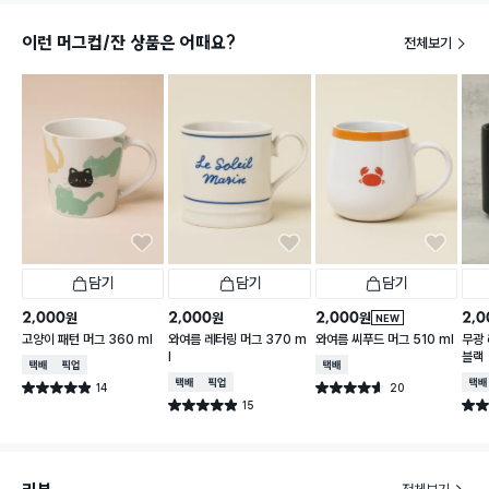
이런 머그컵/잔 상품은 어때요?
전체보기
담기
담기
담기
2,000
2,000
2,000
2,0
원
원
원
NEW
고양이 패턴 머그 360 ml
와여름 레터링 머그 370 m
와여름 씨푸드 머그 510 ml
무광 
l
블랙
택배배송
매장픽업
택배배송
택배배송
매장픽업
택배
14
20
별점 4.9점
별점 4.6점
건 작성
건 작성
15
별점 4.9점
별점 
건 작성