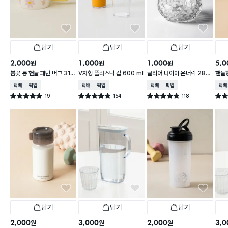
담기
담기
담기
2,000
1,000
1,000
5,0
원
원
원
봄꽃 롱 핸들 패턴 머그 310
V자형 플라스틱 컵 600 ml
클리어 다이아 온더락 280
핸들
ml
ml
0 m
택배배송
매장픽업
택배배송
매장픽업
택배배송
매장픽업
택배
19
154
118
별점 5.0점
별점 4.9점
별점 4.9점
별점 
건 작성
건 작성
건 작성
담기
담기
담기
2,000
3,000
2,000
3,0
원
원
원