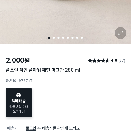
확대 보기
1
2
3
4
5
6
7
8
2,000
원
4.6
(27)
별점 4.6점
플로럴 라인 플라워 패턴 머그잔 280 ml
품번 1049737
복사하기
택배배송
평균 3일 이내
도착예정
배송지
로그인
후 배송지를 확인해 보세요.