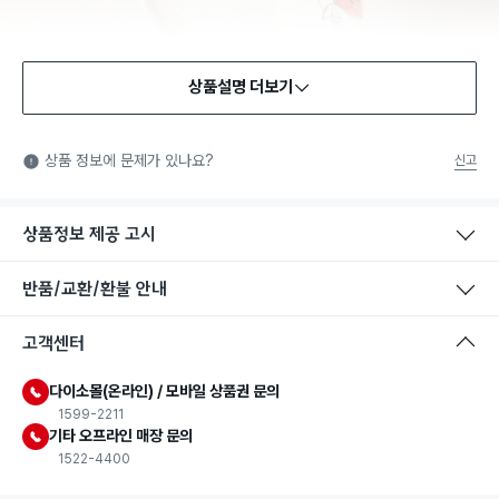
상품설명 더보기
식품용 기구
식품용 기구: 식품위생법에서 정한 규격에 따라 제조되어 식품 또
상품 정보에 문제가 있나요?
신고
는 식품첨가물에 사용할 수 있는 식품용기구라는 표시입니다.
상품정보 제공 고시
반품/교환/환불 안내
고객센터
다이소몰(온라인) / 모바일 상품권 문의
1599-2211
기타 오프라인 매장 문의
1522-4400