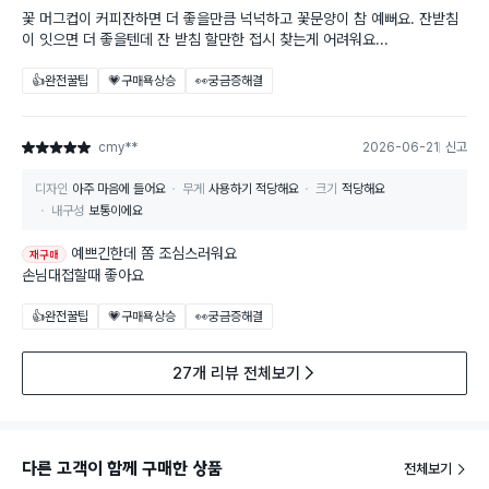
꽃 머그컵이 커피잔하면 더 좋을만큼 넉넉하고 꽃문양이 참 예뻐요. 잔받침
이 잇으면 더 좋을텐데 잔 받침 할만한 접시 찾는게 어려워요...
👍완전꿀팁
💗구매욕상승
👀궁금증해결
cmy**
2026-06-21
신고
별점 5점
디자인
아주 마음에 들어요
무게
사용하기 적당해요
크기
적당해요
내구성
보통이에요
예쁘긴한데 쫌 조심스러워요
재구매
손님대접할때 좋아요
👍완전꿀팁
💗구매욕상승
👀궁금증해결
27개 리뷰 전체보기
다른 고객이 함께 구매한 상품
전체보기