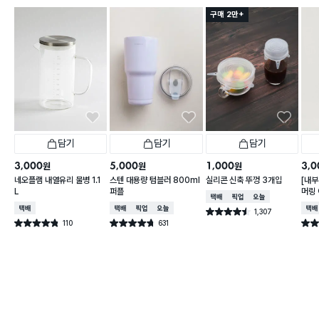
구매 2만+
담기
담기
담기
3,000
5,000
1,000
3,0
원
원
원
네오플램 내열유리 물병 1.1
스텐 대용량 텀블러 800ml
실리콘 신축 뚜껑 3개입
[내부
L
퍼플
머링
택배배송
매장픽업
오늘배송
컵 3
택배배송
택배배송
매장픽업
오늘배송
택배
1,307
별점 4.5점
건 작성
110
631
별점 4.8점
별점 4.7점
별점 
건 작성
건 작성