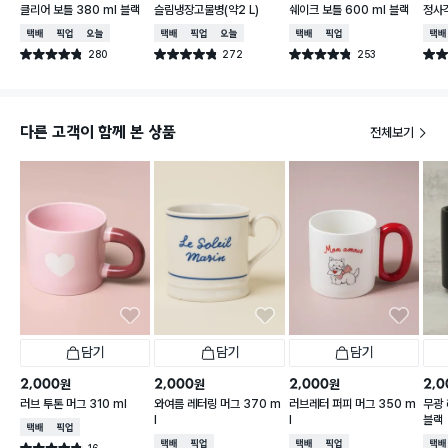
클리어 보틀 380 ml 블랙
슬림냉장고물병(약2 L)
쉐이크 보틀 600 ml 블랙
정사각
택배배송
매장픽업
오늘배송
택배배송
매장픽업
오늘배송
택배배송
매장픽업
택배
280
272
253
별점 4.8점
별점 4.8점
별점 4.8점
별점 
건 작성
건 작성
건 작성
다른 고객이 함께 본 상품
전체보기
담기
담기
담기
2,000
2,000
2,000
2,0
원
원
원
러브 투톤 머그 310 ml
와여름 레터링 머그 370 m
러브레터 퍼피 머그 350 m
무광 
l
l
블랙
택배배송
매장픽업
택배배송
매장픽업
택배배송
매장픽업
택배
16