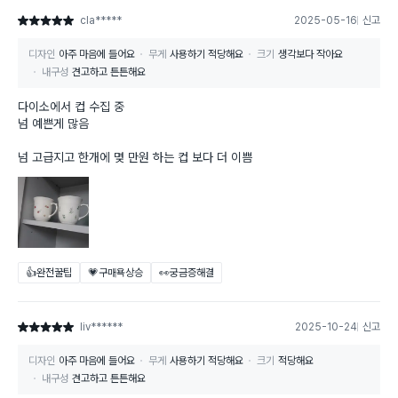
cla*****
2025-05-16
신고
별점 5점
디자인
아주 마음에 들어요
무게
사용하기 적당해요
크기
생각보다 작아요
내구성
견고하고 튼튼해요
다이소에서 컵 수집 중
넘 예쁜게 많음
넘 고급지고 한개에 몆 만원 하는 컵 보다 더 이쁨
👍완전꿀팁
💗구매욕상승
👀궁금증해결
liv******
2025-10-24
신고
별점 5점
디자인
아주 마음에 들어요
무게
사용하기 적당해요
크기
적당해요
내구성
견고하고 튼튼해요