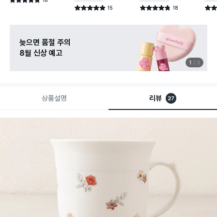
별점 4.8점
건 작성
15
18
별점 4.9점
별점 4.8점
별점 
건 작성
건 작성
늦으면 품절 주의
8월 신상 예고
1
3
상품설명
리뷰
27