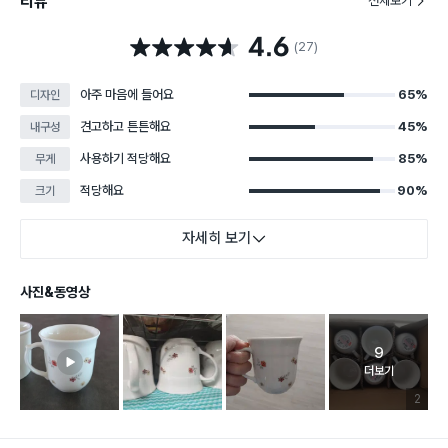
리뷰
전체보기
4.6
별점 4.6점
(27)
아주 마음에 들어요
65%
디자인
견고하고 튼튼해요
45%
내구성
사용하기 적당해요
85%
무게
적당해요
90%
크기
자세히 보기
사진&동영상
9
고객 리뷰 
더보기
리뷰 이미
2