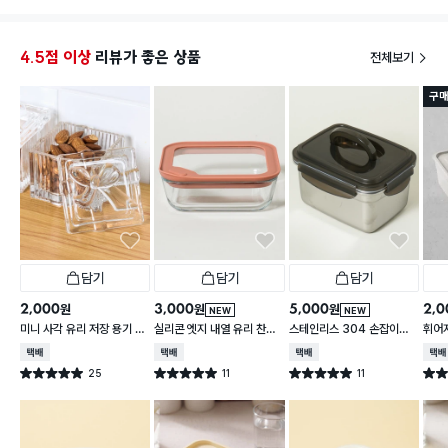
거든요
분리해
도시락 많이 싸는건 아니지만 한번씩 쓰는용도로는 좋
을것 같아요ㅎ
4.5점 이상
리뷰가 좋은 상품
전체보기
구매
담기
담기
담기
2,000
3,000
5,000
2,0
원
원
원
NEW
NEW
미니 사각 유리 저장 용기 13
실리콘 엣지 내열 유리 찬통
스테인리스 304 손잡이형
휘어
0 ml
550 ml
대용량 찬통 2.2 L
2 L
택배배송
택배배송
택배배송
택배
25
11
11
별점 5.0점
별점 5.0점
별점 5.0점
별점 
건 작성
건 작성
건 작성