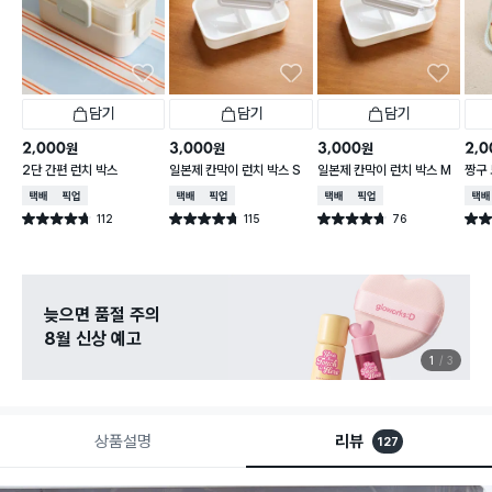
담기
담기
담기
2,000
3,000
3,000
2,0
원
원
원
2단 간편 런치 박스
일본제 칸막이 런치 박스 S
일본제 칸막이 런치 박스 M
짱구
택배배송
매장픽업
택배배송
매장픽업
택배배송
매장픽업
택배
112
115
76
별점 4.7점
별점 4.7점
별점 4.7점
별점 
건 작성
건 작성
건 작성
늦으면 품절 주의
8월 신상 예고
1
3
상품설명
리뷰
127