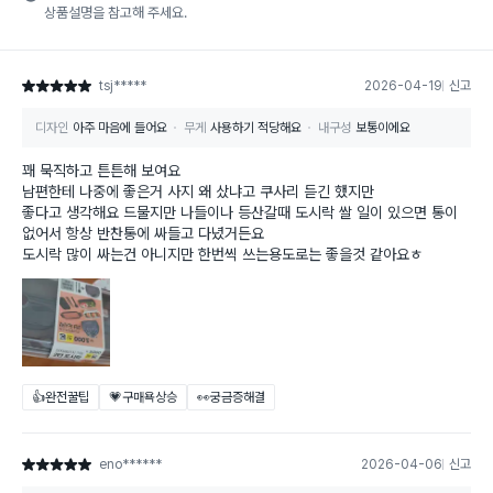
상품설명을 참고해 주세요.
tsj*****
2026-04-19
신고
별점 5점
디자인
아주 마음에 들어요
무게
사용하기 적당해요
내구성
보통이에요
꽤 묵직하고 튼튼해 보여요
남편한테 나중에 좋은거 사지 왜 샀냐고 쿠사리 듣긴 했지만
좋다고 생각해요 드물지만 나들이나 등산갈때 도시락 쌀 일이 있으면 통이
없어서 항상 반찬통에 싸들고 다녔거든요
도시락 많이 싸는건 아니지만 한번씩 쓰는용도로는 좋을것 같아요ㅎ
👍완전꿀팁
💗구매욕상승
👀궁금증해결
eno******
2026-04-06
신고
별점 5점