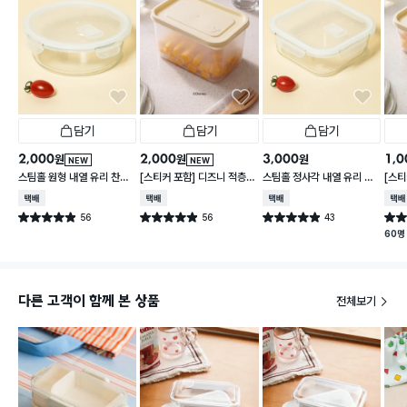
담기
담기
담기
2,000
2,000
3,000
1,0
원
원
원
NEW
NEW
스팀홀 원형 내열 유리 찬통
[스티커 포함] 디즈니 적층
스팀홀 정사각 내열 유리 찬
[스티
1 L
가능한 말랑핏 2.7 L 아이보
통 1.2 L
가능한
택배배송
택배배송
택배배송
택배
리
이보
56
56
43
별점 4.9점
별점 4.9점
별점 4.9점
별점 
건 작성
건 작성
건 작성
60명
다른 고객이 함께 본 상품
전체보기