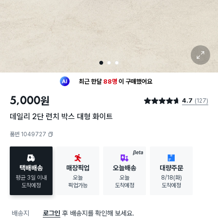
확대 보기
1
2
3
최근 한달
88명
이
구매했어요
20대 여성
이 가장 많이
구매했어요
5,000
원
4.7
(127)
최근 한달
88명
이
구매했어요
별점 4.7점
20대 여성
이 가장 많이
구매했어요
데일리 2단 런치 박스 대형 화이트
품번 1049727
복사하기
BETA
택배배송
매장픽업
오늘배송
대량주문
평균 3일 이내
오늘
오늘
8/18(화)
도착예정
픽업가능
도착예정
도착예정
배송지
로그인
후 배송지를 확인해 보세요.