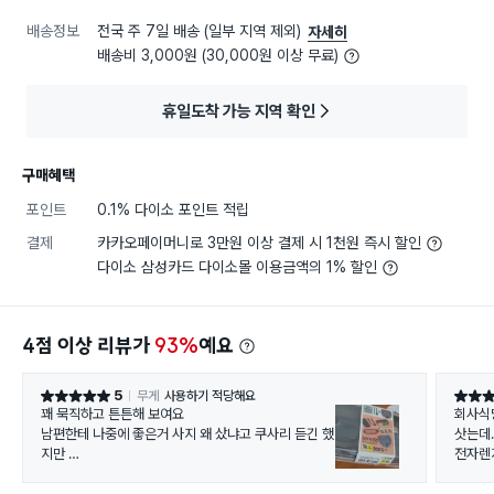
배송정보
전국 주 7일 배송 (일부 지역 제외)
자세히
배송비 3,000원 (30,000원 이상 무료)
휴일도착 가능 지역 확인
구매혜택
포인트
0.1% 다이소 포인트 적립
결제
카카오페이머니로 3만원 이상 결제 시 1천원 즉시 할인
다이소 삼성카드 다이소몰 이용금액의 1% 할인
4점 이상 리뷰가
93%
예요
5
무게
사용하기 적당해요
별점 5점
별점 5
꽤 묵직하고 튼튼해 보여요
회사식
남편한테 나중에 좋은거 사지 왜 샀냐고 쿠사리 듣긴 했
삿는데
지만
전자렌
좋다고 생각해요 드물지만 나들이나 등산갈때 도시락
걍. 다
쌀 일이 있으면 통이 없어서 항상 반찬통에 싸들고 다녔