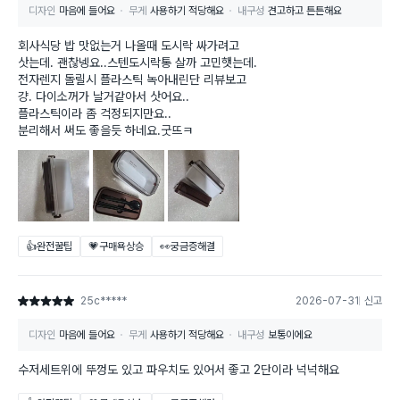
디자인
마음에 들어요
무게
사용하기 적당해요
내구성
견고하고 튼튼해요
회사식당 밥 맛없는거 나올때 도시락 싸가려고
삿는데. 괜찮넹요..스텐도시락통 살까 고민햇는데.
전자렌지 돌릴시 플라스틱 녹아내린단 리뷰보고
걍. 다이소꺼가 날거같아서 삿어요..
플라스틱이라 좀 걱정되지만요..
분리해서 써도 좋을듯 하네요.굿뜨ㅋ
👍완전꿀팁
💗구매욕상승
👀궁금증해결
25c*****
2026-07-31
신고
별점 5점
디자인
마음에 들어요
무게
사용하기 적당해요
내구성
보통이에요
수저세트위에 뚜껑도 있고 파우치도 있어서 좋고 2단이라 넉넉해요