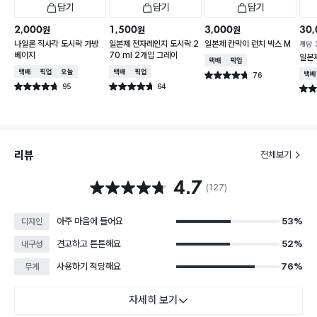
담기
담기
담기
2,000
1,500
3,000
30,
원
원
원
나일론 직사각 도시락 가방
일본제 전자레인지 도시락 2
일본제 칸막이 런치 박스 M
개당
베이지
70 ml 2개입 그레이
일본제
택배배송
매장픽업
택배배송
매장픽업
오늘배송
택배배송
매장픽업
76
택배
별점 4.7점
건 작성
95
64
별점 4.7점
별점 4.7점
별점 
건 작성
건 작성
리뷰
전체보기
4.7
별점 4.7점
(127)
아주 마음에 들어요
53%
디자인
견고하고 튼튼해요
52%
내구성
사용하기 적당해요
76%
무게
자세히 보기