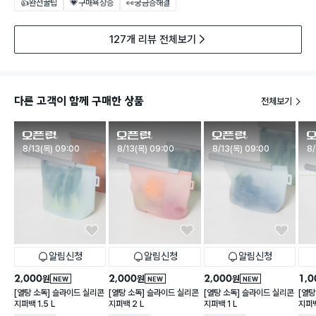
👍완전꿀팁
💗구매욕상승
👀궁금증해결
127개 리뷰 전체보기
다른 고객이 함께 구매한 상품
전체보기
판매시작
판매시작
판매시작
판
8/13(목) 09:00
8/13(목) 09:00
8/13(목) 09:00
8/
알림신청
알림신청
알림신청
2,000
2,000
2,000
1,0
원
원
원
NEW
NEW
NEW
[열탕 소독] 슬라이드 실리콘
[열탕 소독] 슬라이드 실리콘
[열탕 소독] 슬라이드 실리콘
[열탕
지퍼백 1.5 L
지퍼백 2 L
지퍼백 1 L
지퍼백