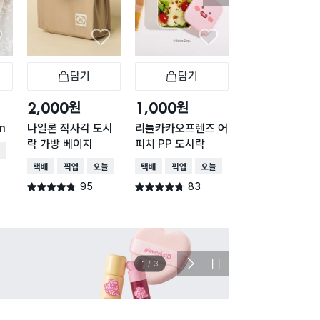
담기
담기
옵션
바구니
장바구니
장바구니
장바
원
원
원
2,000
1,000
2,000
m
나일론 직사각 도시
리틀카카오프렌즈 어
짱구 도시락 주머
락 가방 베이지
피치 PP 도시락
배송
택배배송
택배배송
매장픽업
오늘배송
택배배송
매장픽업
오늘배송
508
별점 4.8점
건 작
95
83
별점 4.7점
별점 4.7점
건 작성
건 작성
이벤트
관심 
2
/
3
다
정
음
지
슬
라
이