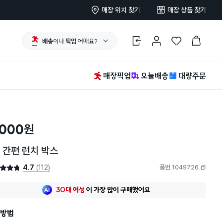
매장 위치 찾기
매장 상품 찾기
배송
이나
픽업
어때요?
로그인
마이페이지
찜 한 상품
장바구니
매장픽업
오늘배송
대량주문
,000
원
 간편 런치 박스
4.7
(112)
품번 1049726
4.7점
복사하기
최근 한달
93명
이
구매했어요
30대 여성
이 가장 많이
구매했어요
최근 한달
93명
이
구매했어요
방법
30대 여성
이 가장 많이
구매했어요