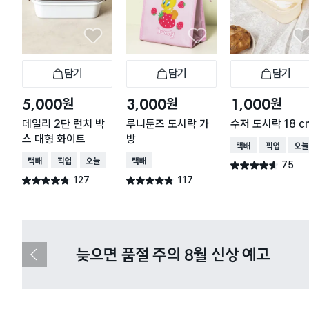
담기
담기
담기
장바구니
장바구니
장
원
원
원
5,000
3,000
1,000
데일리 2단 런치 박
루니툰즈 도시락 가
수저 도시락 18 c
스 대형 화이트
방
택배배송
매장픽업
오늘
택배배송
매장픽업
오늘배송
택배배송
75
별점 4.6점
건 작성
127
117
별점 4.7점
별점 4.8점
건 작성
건 작성
다이소X카카오페이 8월 결제 혜택 
이
전
슬
라
이