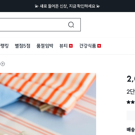
💫 새로 들어온 신상, 지금 확인하세요 💫
랭킹
별점5점
품절임박
뷰티
건강식품
2
2단
별점 
배송