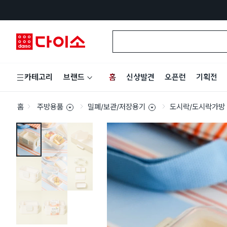
홈
신상발견
오픈런
기획전
카테고리
브랜드
홈
주방용품
밀폐/보관/저장용기
도시락/도시락가방