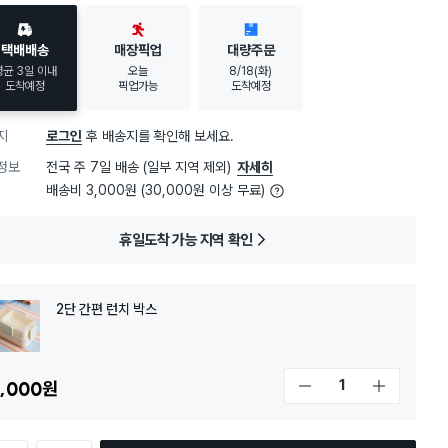
택배배송
매장픽업
대량주문
평균 3일 이내
오늘
8/18(화)
도착예정
픽업가능
도착예정
지
로그인
후 배송지를 확인해 보세요.
정보
전국 주 7일 배송 (일부 지역 제외)
자세히
배송비 3,000원 (30,000원 이상 무료)
휴일도착 가능 지역 확인
2단 간편 런치 박스
,000
원
개수 감소
개수 증가