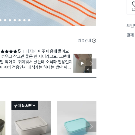
2,
2
3
4
5
6
7
8
포인
결제
리뷰안내
5
디자인
아주 마음에 들어요
점 5점
별점 5점
 끼우고 잠그면 물은 안 새더라고요. 그런데
1층칸
재구매
말 작아요. 귀여워서 샀는데 소식좌 전용인지
추지 못해 뚜
이어터 전용인지 대식가는 하나는 밥만 싸고
있는데 이제품
4
나는 반찬 싸서 두개 들고 다녀야겠어요..
목하거든요
2층칸♡높이가
지 걱정했는데
호!!!~과일 
티 대만족입니
구매 5.6만+
구매 1.5만+
는건 비밀~