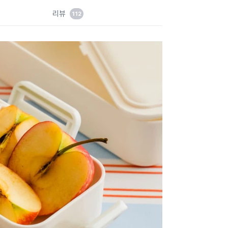
드
리뷰
112