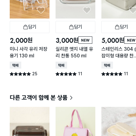
담기
담기
담기
장바구니
장바구니
장
원
원
원
2,000
3,000
5,000
NEW
NEW
미니 사각 유리 저장
실리콘 엣지 내열 유
스테인리스 304 
용기 130 ml
리 찬통 550 ml
잡이형 대용량 찬
2.2 L
택배배송
택배배송
택배배송
25
11
11
별점 5.0점
별점 5.0점
별점 5.0점
건 작성
건 작성
건 작성
다른 고객이 함께 본 상품