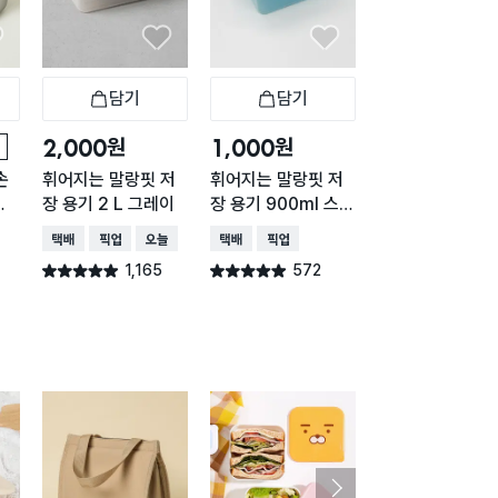
담기
담기
담기
바구니
장바구니
장바구니
장
원
원
원
2,000
1,000
2,000
손
휘어지는 말랑핏 저
휘어지는 말랑핏 저
내츄럴 직사각 손
통
장 용기 2 L 그레이
장 용기 900ml 스카
이형 1.5L
이블루
택배배송
매장픽업
오늘배송
택배배송
매장픽업
매장픽업
오늘배송
1,165
572
434
별점 4.9점
별점 4.9점
별점 4.9점
건 작성
건 작성
건 작