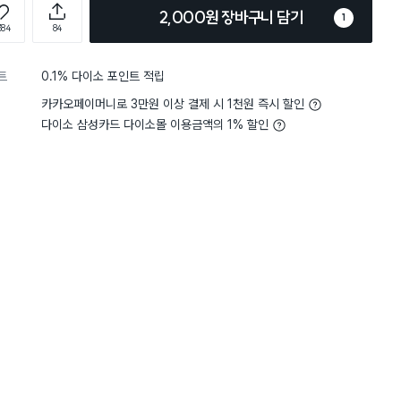
2,000원 장바구니 담기
1
384
84
트
0.1% 다이소 포인트 적립
카카오페이머니로 3만원 이상 결제 시 1천원 즉시 할인
다이소 삼성카드 다이소몰 이용금액의 1% 할인
5
디자인
아주 마음에 들어요
5
디자인
별점 5점
♡도시락 싸다보면 높이를 잘 맟
유치원 도시락통 급하게 
사이즈도 딱 좋고 아이들이
껑에 치즈장식이 달라붙는 경우가
2단이라 간식도 넣을수있고
은 걱정없어요 중간층뚜껑이 오
요
뚜껑도 볼록해서 음식에뚜
단뚜껑이 별도로있어서 아
 낮아서 과일 안들어가믄 어떡하
 뚜명뚜껑이 돔처럼 볼록~이야
담음새도 예뻐보여서 2000원 꿜리
다~~과일칸 나누는 세움막이 있