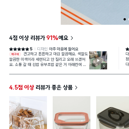
1
4점 이상 리뷰가
91%
예요
5
디자인
아주 마음에 들어요
별점 5점
별
견고하고 튼튼하고 마감 깔끔해요. 색깔도
다
재구매
정
깔끔한 미색이라 세련되고 안 질리고 오래 쓰겠어
다
요. 소풍 갈 때 김밥 유부초밥 같은 거 아래칸에 넣
5
하
고 덮으면 밀봉 잘 되어서 국물 새거나 하지 않을 거
같구요. 윗칸에 방울토마토나 과일 넣으면 투명 플
라스틱으로 잘 보이겠어요. 플라스틱이니 강한 충격
을 받으면 깨지겠지만 소풍 갈 땐 보통 쿠션감 있는
4.5점 이상
리뷰가 좋은 상품
보냉백에 넣어서 가져가니 괜찮을 것 같구요. 진짜
저렴한 가격에 이렇게 좋은 물건을 구해서 기분 좋
습니다. 봄 피크닉 때 애용할 생각이에요.