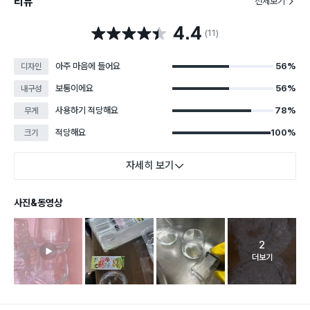
리뷰
전체보기
4.4
별점 4.4점
(11)
아주 마음에 들어요
56%
디자인
보통이에요
56%
내구성
사용하기 적당해요
78%
무게
적당해요
100%
크기
자세히 보기
사진&동영상
2
고객 리뷰 
더보기