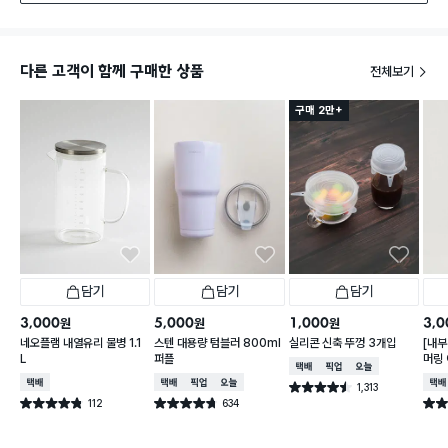
다른 고객이 함께 구매한 상품
전체보기
구매 2만+
담기
담기
담기
3,000
5,000
1,000
3,0
원
원
원
네오플램 내열유리 물병 1.1
스텐 대용량 텀블러 800ml
실리콘 신축 뚜껑 3개입
[내부
L
퍼플
머링
택배배송
매장픽업
오늘배송
컵 3
택배배송
택배배송
매장픽업
오늘배송
택배
1,313
별점 4.5점
건 작성
112
634
별점 4.8점
별점 4.7점
별점 
건 작성
건 작성