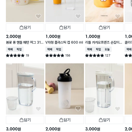
담기
담기
담기
2,000
1,000
1,000
1,0
원
원
원
봄꽃 롱 핸들 패턴 머그 310
V자형 플라스틱 컵 600 ml
리틀 카카오프렌즈 손잡이
클리어
ml
라이언 컵 200ml
ml
택배배송
매장픽업
택배배송
매장픽업
택배배송
매장픽업
오늘배송
택배
19
156
127
별점 5.0점
별점 4.9점
별점 4.9점
별점 
건 작성
건 작성
건 작성
담기
담기
담기
3,000
2,000
3,000
2,0
원
원
원