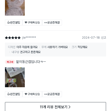
👍완전꿀팁
💗구매욕상승
👀궁금증해결
jle*******
2024-07-18
신고
별점 5점
디자인
아주 마음에 들어요
무게
사용하기 가벼워요
크기
적당해요
내구성
견고하고 튼튼해요
밑이둥근컵입니다ㅋㅡ
재구매
👍완전꿀팁
💗구매욕상승
👀궁금증해결
11개 리뷰 전체보기