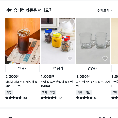
이런 유리컵 상품은 어때요?
전체보기
담기
담기
담기
2,000
1,000
1,000
1,0
원
원
원
아리아 내열 유리 일자형 유
스틸 캡 도트 손잡이 유리병
사각 위스키 잔 185 ml 2개
브이형
리컵 500ml
150ml
입
l
매장픽업
택배배송
매장픽업
택배배송
매장픽업
택배
101
92
60
별점 4.7점
별점 4.6점
별점 4.8점
별점 
건 작성
건 작성
건 작성