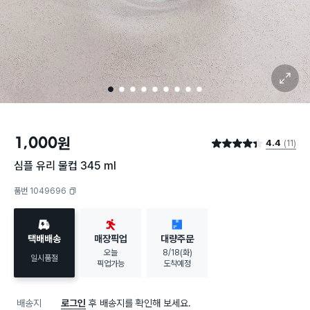
확대 보기
1
2
3
4
5
6
7
8
9
1,000
원
4.4
(11)
별점 4.4점
심플 유리 물컵 345 ml
품번 1049696
복사하기
택배배송
매장픽업
대량주문
오늘
8/18(화)
일시품절
픽업가능
도착예정
배송지
로그인
후 배송지를 확인해 보세요.