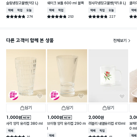
슬림냉장고물병(약2 L)
쉐이크 보틀 600 ml 블랙
정사각냉장고물병(약1.8 L)
클리어
택배배송
매장픽업
오늘배송
택배배송
매장픽업
택배배송
매장픽업
오늘배송
택배
274
253
227
별점 4.8점
별점 4.8점
별점 4.8점
별점 
건 작성
건 작성
건 작성
다른 고객이 함께 본 상품
전체보기
담기
담기
담기
1,000
1,000
2,000
3,0
원
원
원
NEW
NEW
사각 양각 유리컵 380 ml
브이형 양각 유리컵 290 m
러블리 내열유리컵 410ml
보헤미
l
0 m
택배배송
택배배송
매장픽업
택배배송
택배
16
61