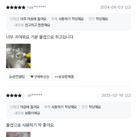
rua*******
2024-06-03
신고
별점 5점
디자인
아주 마음에 들어요
무게
사용하기 적당해요
크기
적당해요
내구성
견고하고 튼튼해요
너무 귀여워요 기본 물컵으로 최고입니다
👍완전꿀팁
💗구매욕상승
👀궁금증해결
isl******
2025-02-19
신고
별점 4점
디자인
마음에 들어요
무게
사용하기 적당해요
크기
적당해요
내구성
보통이에요
물컵으로 사용하기 딱 좋아요