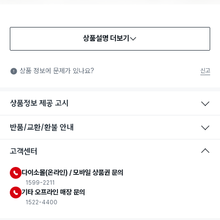
상품설명 더보기
식품용 기구
식품용 기구: 식품위생법에서 정한 규격에 따라 제조되어 식품 또
상품 정보에 문제가 있나요?
신고
는 식품첨가물에 사용할 수 있는 식품용기구라는 표시입니다.
상품정보 제공 고시
반품/교환/환불 안내
고객센터
다이소몰(온라인) / 모바일 상품권 문의
1599-2211
기타 오프라인 매장 문의
1522-4400