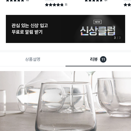
별점 4.8점
별점 4.7점
건 작성
건 작성
11
별점 4.8점
별점 
건 작성
관심 있는 신상 입고
무료로 알림 받기
3
3
상품설명
리뷰
11