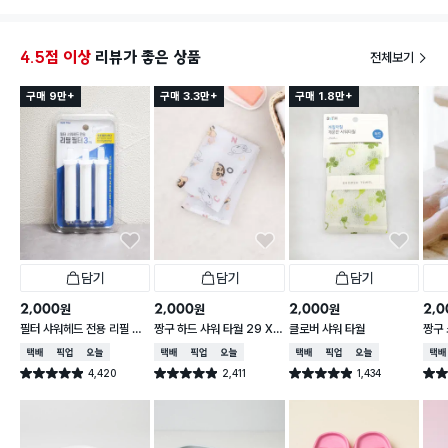
그런지 아직 부착한게 떨어지진 않았지만 오래 사용하
고
싶네요ㅎㅎ녹만 안쓴다면 좋겠어요!!
4.5점 이상
리뷰가 좋은 상품
전체보기
구매 9만+
구매 3.3만+
구매 1.8만+
담기
담기
담기
2,000
2,000
2,000
2,0
원
원
원
필터 샤워헤드 전용 리필 필
짱구 하드 샤워 타월 29 X
클로버 샤워 타월
짱구 
터 3개입
95 cm
X 9
택배배송
매장픽업
오늘배송
택배배송
매장픽업
오늘배송
택배배송
매장픽업
오늘배송
택배
4,420
2,411
1,434
별점 4.9점
별점 4.9점
별점 4.9점
별점 
건 작성
건 작성
건 작성