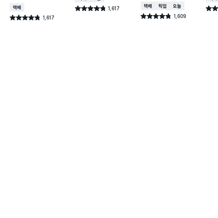
택배배송
매장픽업
오늘배송
택배배송
1,617
별점 4.8점
별점 
건 작성
1,609
별점 4.8점
1,617
별점 4.8점
건 작성
건 작성