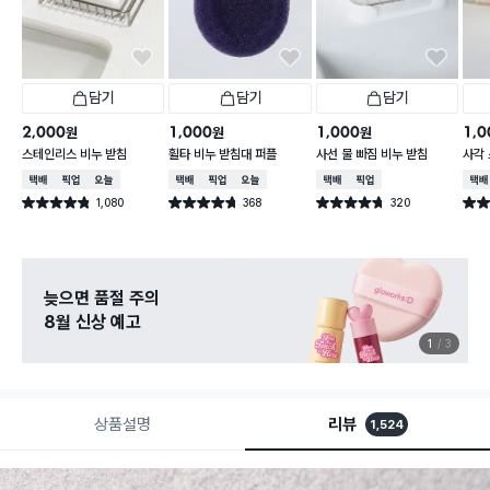
담기
담기
담기
2,000
1,000
1,000
1,0
원
원
원
스테인리스 비누 받침
휠타 비누 받침대 퍼플
사선 물 빠짐 비누 받침
사각 
택배배송
매장픽업
오늘배송
택배배송
매장픽업
오늘배송
택배배송
매장픽업
택배
1,080
368
320
별점 4.8점
별점 4.7점
별점 4.7점
별점 
건 작성
건 작성
건 작성
늦으면 품절 주의
8월 신상 예고
1
3
상품설명
리뷰
1,524