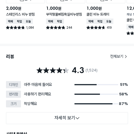
2,000
1,000
1,000
12,
원
원
원
스테인리스 비누 받침
부착형물빠짐욕실비누받침
클린 비누 트레이
개당
클린
택배배송
매장픽업
오늘배송
택배배송
매장픽업
택배배송
매장픽업
오늘배송
1,084
244
419
택배
별점 4.8점
별점 4.8점
별점 4.7점
건 작성
건 작성
건 작성
별점 
리뷰
전체보기
4.3
별점 4.3점
(1,524)
아주 마음에 들어요
51%
디자인
사용하기 편리해요
58%
편리함
적당해요
87%
크기
자세히 보기
사진&동영상