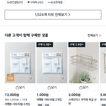
👍완전꿀팁
66
💗구매욕상승
2
👀궁금증해결
1,524개 리뷰 전체보기
다른 고객이 함께 구매한 상품
전체보기
구매 5.3만+
구매 2.8만+
구매
12개
담기
담기
담기
12,000
1,000
3,000
5,0
원
원
원
여행용 샤워 타월 2개입
스테인리스 부착형 욕실 선
화이트
개당
1,000
원
12개
반
여행용 샤워 타월 2개입
택배배송
오늘배송
택배