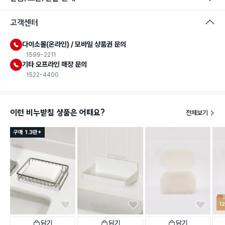
고객센터
다이소몰(온라인) / 모바일 상품권 문의
1599-2211
기타 오프라인 매장 문의
1522-4400
이런 비누받침 상품은 어때요?
전체보기
구매 1.3만+
1
담기
담기
담기