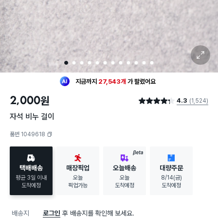
확대 보기
최근 한달
1,067명
이
구매했어요
1
2
3
4
5
6
7
8
9
10
11
12
지금까지
27,543개
가
팔렸어요
30대 여성
이 가장 많이
구매했어요
최근 한달
1,067명
이
구매했어요
2,000
원
4.3
(1,524)
지금까지
27,543개
가
팔렸어요
별점 4.3점
30대 여성
이 가장 많이
구매했어요
자석 비누 걸이
품번 1049618
복사하기
BETA
택배배송
매장픽업
오늘배송
대량주문
평균 3일 이내
오늘
오늘
8/14(금)
도착예정
픽업가능
도착예정
도착예정
배송지
로그인
후 배송지를 확인해 보세요.