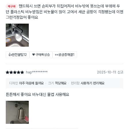
핸드워시 쓰면 손피부가 뒤집어져서 비누밖에 못쓰는데 부엌에 두
재구매
던 플라스틱 비누받침은 비눗물이 많이 고여서 세균 곰팡이 걱정됐는데 이젠
그런걱정없어 좋아요
👍완전꿀팁
12
💗구매욕상승
👀궁금증해결
1
hap*********
2025-10-11
신고
별점 5점
디자인
아주 마음에 들어요
크기
적당해요
편리함
사용하기 편리해요
튼튼해서 좋아요 비누대신 물컵 사용해요