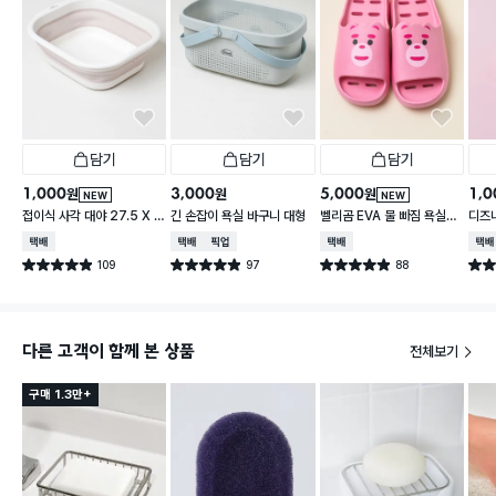
담기
담기
담기
1,000
3,000
5,000
1,0
원
원
원
NEW
NEW
접이식 사각 대야 27.5 X 2
긴 손잡이 욕실 바구니 대형
벨리곰 EVA 물 빠짐 욕실화
디즈
3 cm
260~280 mm
컵
택배배송
택배배송
매장픽업
택배배송
택배
109
97
88
별점 4.9점
별점 4.9점
별점 4.9점
별점 
건 작성
건 작성
건 작성
다른 고객이 함께 본 상품
전체보기
구매 1.3만+