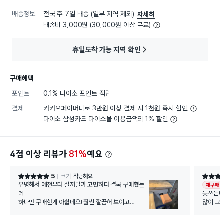
배송정보
전국 주 7일 배송 (일부 지역 제외)
자세히
배송비 3,000원 (30,000원 이상 무료)
휴일도착 가능 지역 확인
구매혜택
포인트
0.1% 다이소 포인트 적립
결제
카카오페이머니로 3만원 이상 결제 시 1천원 즉시 할인
다이소 삼성카드 다이소몰 이용금액의 1% 할인
4점 이상 리뷰가
81%
예요
5
크기
적당해요
별점 5점
별점 5
유명해서 예전부터 살까말까 고민하다 결국 구매했는
재구매
데
못쓰는
하나만 구매한게 아쉽네요! 훨씬 깔끔해 보이고
많이 
설치도 간단해서 너무 좋아요~ ㅎㅎ 저는 오늘 설치해
어 좋
서