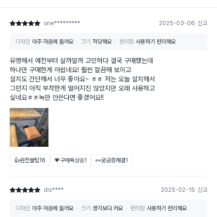
one*********
2025-03-06
신고
별점 5점
디자인
아주 마음에 들어요
크기
적당해요
편리함
사용하기 편리해요
유명해서 예전부터 살까말까 고민하다 결국 구매했는데
하나만 구매한게 아쉽네요! 훨씬 깔끔해 보이고
설치도 간단해서 너무 좋아요~ ㅎㅎ 저는 오늘 설치해서
그런지 아직 부착한게 떨어지진 않았지만 오래 사용하고
싶네요ㅎㅎ녹만 안쓴다면 좋겠어요!!
👍완전꿀팁
16
💗구매욕상승
1
👀궁금증해결
1
dis****
2025-02-15
신고
별점 5점
디자인
아주 마음에 들어요
크기
생각보다 커요
편리함
사용하기 편리해요