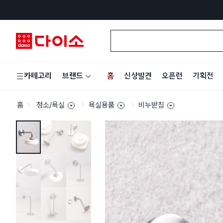
홈
신상발견
오픈런
기획전
카테고리
브랜드
홈
청소/욕실
욕실용품
비누받침