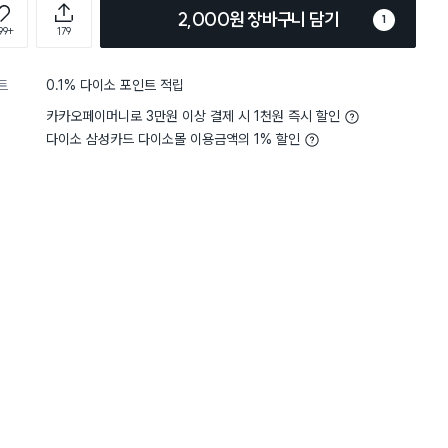
2,000원 장바구니 담기
1
99+
179
트
0.1% 다이소 포인트 적립
카카오페이머니로 3만원 이상 결제 시 1천원 즉시 할인
다이소 삼성카드 다이소몰 이용금액의 1% 할인
5
크기
적당해요
5
크기
적
별점 5점
요 비누대신 물컵 사용해요
자석 짱짱하고 화장실 부착
적없이 잘 붙어있습니당 . 
조 잘되서 너무좋습니당. 
사용하기 더 편해여