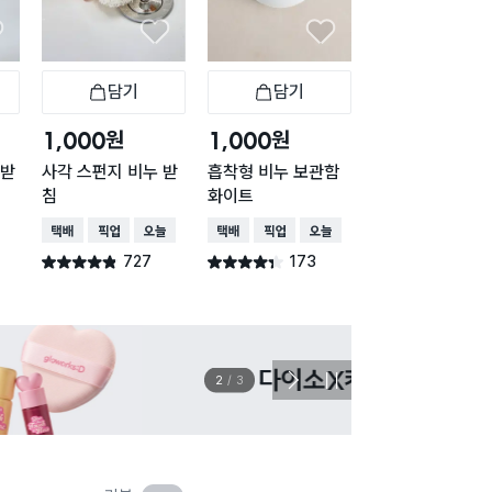
담기
담기
담기
바구니
장바구니
장바구니
장
원
원
원
1,000
1,000
2,000
 받
사각 스펀지 비누 받
흡착형 비누 보관함
자갈 무늬 규조토
침
화이트
레이
택배배송
매장픽업
오늘배송
택배배송
매장픽업
오늘배송
매장픽업
727
173
230
별점 4.8점
별점 4.3점
별점 4.6점
건 작성
건 작성
건 작
이벤트
관심 
2
/
3
다
정
음
지
슬
라
이
드