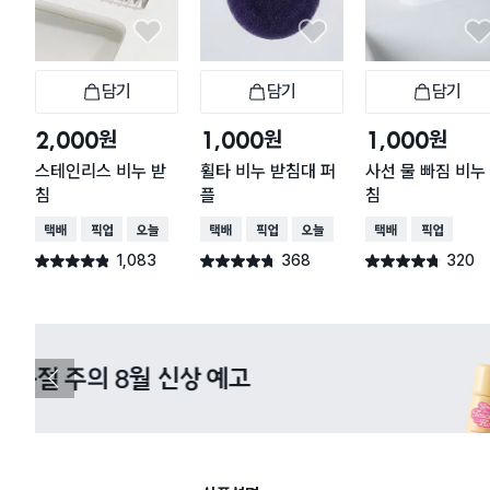
담기
담기
담기
장바구니
장바구니
장
원
원
원
2,000
1,000
1,000
스테인리스 비누 받
휠타 비누 받침대 퍼
사선 물 빠짐 비누
침
플
침
택배배송
매장픽업
오늘배송
택배배송
매장픽업
오늘배송
택배배송
매장픽업
1,083
368
320
별점 4.8점
별점 4.7점
별점 4.7점
건 작성
건 작성
건 작성
다이소X카카오페이 8월 결제 혜택 
이
전
슬
라
이
드