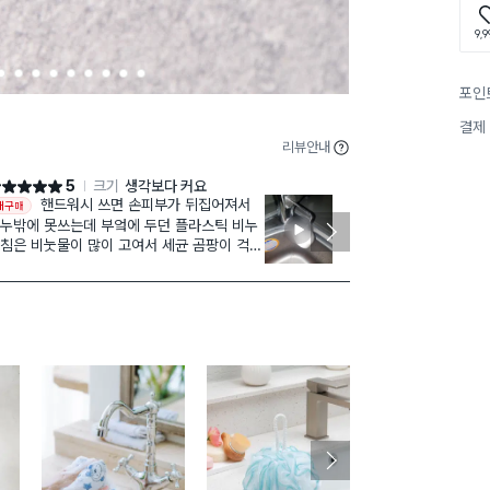
9,9
4
5
6
7
8
9
1
1
1
포인
0
1
2
결제
리뷰안내
5
크기
생각보다 커요
점 5점
별점 5점
핸드워시 쓰면 손피부가 뒤집어져서
튼튼해서 좋아
재구매
누밖에 못쓰는데 부엌에 두던 플라스틱 비누
침은 비눗물이 많이 고여서 세균 곰팡이 걱정
는데 이젠 그런걱정없어 좋아요