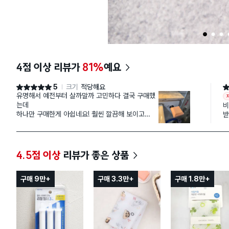
1
2
3
4점 이상 리뷰가
81%
예요
5
크기
적당해요
별점 5점
별
유명해서 예전부터 살까말까 고민하다 결국 구매했
는데
비
하나만 구매한게 아쉽네요! 훨씬 깔끔해 보이고
받
설치도 간단해서 너무 좋아요~ ㅎㅎ 저는 오늘 설치
됐
해서
그런지 아직 부착한게 떨어지진 않았지만 오래 사용
하고
4.5점 이상
리뷰가 좋은 상품
싶네요ㅎㅎ녹만 안쓴다면 좋겠어요!!
구매 9만+
구매 3.3만+
구매 1.8만+