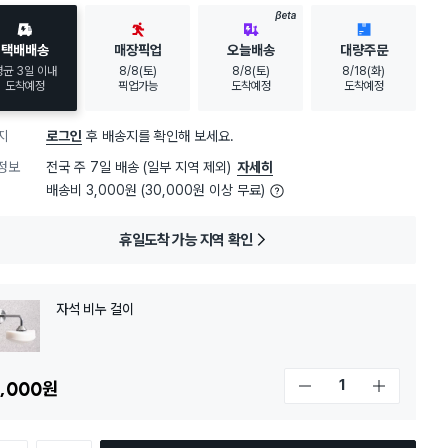
30대 여성
이 가장 많이
구매했어요
BETA
택배배송
매장픽업
오늘배송
대량주문
평균 3일 이내
8/8(토)
8/8(토)
8/18(화)
도착예정
픽업가능
도착예정
도착예정
지
로그인
후 배송지를 확인해 보세요.
정보
전국 주 7일 배송 (일부 지역 제외)
자세히
배송비 3,000원 (30,000원 이상 무료)
휴일도착 가능 지역 확인
자석 비누 걸이
,000
원
개수 감소
개수 증가