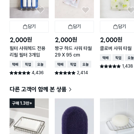
담기
담기
담기
장바구니
장바구니
장
원
원
원
2,000
2,000
2,000
필터 샤워헤드 전용
짱구 하드 샤워 타월
클로버 샤워 타월
리필 필터 3개입
29 X 95 cm
택배배송
매장픽업
오늘
택배배송
매장픽업
오늘배송
택배배송
매장픽업
오늘배송
1,438
별점 4.9점
건 작성
4,436
2,414
별점 4.9점
별점 4.9점
건 작성
건 작성
다른 고객이 함께 본 상품
구매 1.3만+