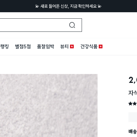
💫 새로 들어온 신상, 지금 확인하세요 💫
랭킹
별점5점
품절임박
뷰티
건강식품
2
자석
별점 
배송