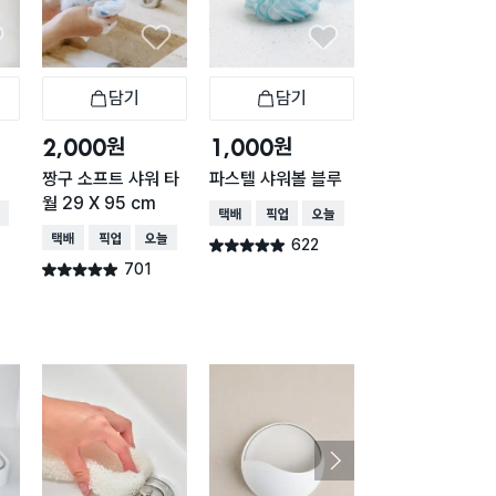
담기
담기
담기
바구니
장바구니
장바구니
장
원
원
원
2,000
1,000
1,000
짱구 소프트 샤워 타
파스텔 샤워볼 블루
파스텔 샤워볼 핑
월 29 X 95 cm
배송
택배배송
매장픽업
오늘배송
택배배송
매장픽업
오
택배배송
매장픽업
오늘배송
622
618
별점 4.9점
별점 4.9점
건 작성
건 작
701
별점 4.9점
건 작성