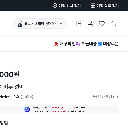
매장 위치 찾기
매장 상품 찾기
배송
이나
픽업
어때요?
로그인
마이페이지
찜 한 상품
장바구니
매장픽업
오늘배송
대량주문
,000
원
 비누 걸이
4.3
(1,525)
품번 1049618
4.3점
복사하기
최근 한달
1,067명
이
구매했어요
지금까지
27,543개
가
팔렸어요
30대 여성
이 가장 많이
구매했어요
최근 한달
1,067명
이
구매했어요
방법
지금까지
27,543개
가
팔렸어요