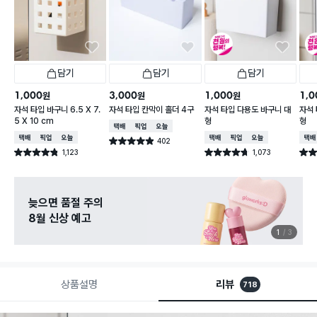
담기
담기
담기
1,000
3,000
1,000
1,0
원
원
원
자석 타입 바구니 6.5 X 7.
자석 타입 칸막이 홀더 4구
자석 타입 다용도 바구니 대
자석 
5 X 10 cm
형
형
택배배송
매장픽업
오늘배송
택배배송
매장픽업
오늘배송
택배배송
매장픽업
오늘배송
택배
402
별점 4.9점
건 작성
1,123
1,073
별점 4.8점
별점 4.7점
별점 
건 작성
건 작성
늦으면 품절 주의
8월 신상 예고
1
3
상품설명
리뷰
718