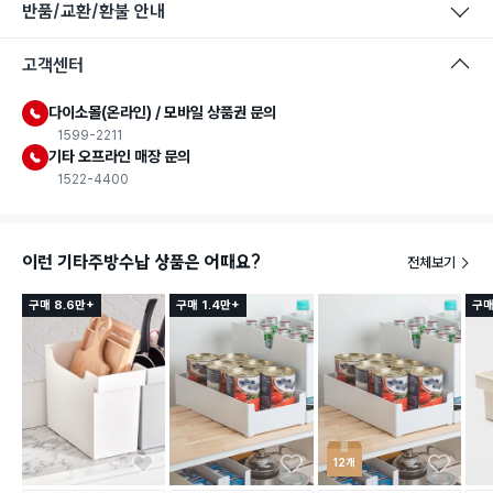
반품/교환/환불 안내
고객센터
다이소몰(온라인) / 모바일 상품권 문의
1599-2211
기타 오프라인 매장 문의
1522-4400
이런 기타주방수납 상품은 어때요?
전체보기
구매 8.6만+
구매 1.4만+
구매
12개