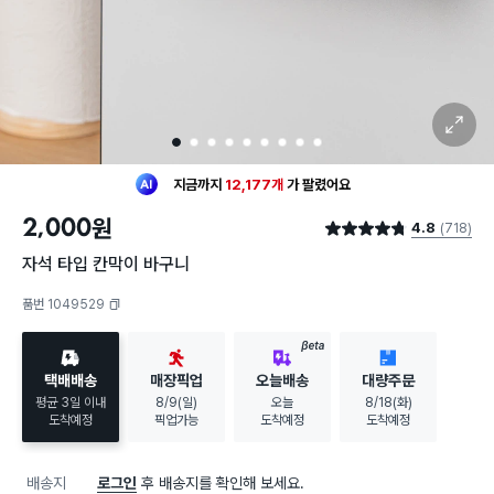
확대 보기
1
2
3
4
5
6
7
8
9
최근 한달
972명
이
구매했어요
지금까지
12,177개
가
팔렸어요
30대 여성
이 가장 많이
구매했어요
2,000
원
4.8
(718)
최근 한달
972명
이
구매했어요
별점 4.8점
지금까지
12,177개
가
팔렸어요
자석 타입 칸막이 바구니
30대 여성
이 가장 많이
구매했어요
품번 1049529
복사하기
BETA
택배배송
매장픽업
오늘배송
대량주문
평균 3일 이내
8/9(일)
오늘
8/18(화)
도착예정
픽업가능
도착예정
도착예정
배송지
로그인
후 배송지를 확인해 보세요.