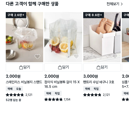
다른 고객이 함께 구매한 상품
전체보기
구매 2.6만+
구매 8.6만+
구매
담기
담기
담기
2,000
2,000
3,000
2,0
원
원
원
스테인리스 비닐봉지 스탠드
접이식 비닐봉투 걸이 15 X
팬트리 수납 바구니 3호
심플
16.5 cm
5*7.
택배배송
오늘배송
택배배송
매장픽업
택배배송
매장픽업
택배
2,121
2,121
별점 4.8점
별점 4.8점
건 작성
건 작성
1,154
별점 4.8점
별점 
52명 담는 중
건 작성