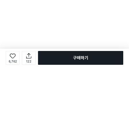
구매하기
6,762
122
로그인
온라인 다이소몰 1599-2211
온라인 다이소몰
다이소 매장 1522-4400
다이소 매장
평일 09:00 ~ 18:00
평일 09:00 ~ 18:00
주문조회
매장 상품 찾기
취소/교환/반품 신청
매장 위치 찾기
공지사항
1:1 문의