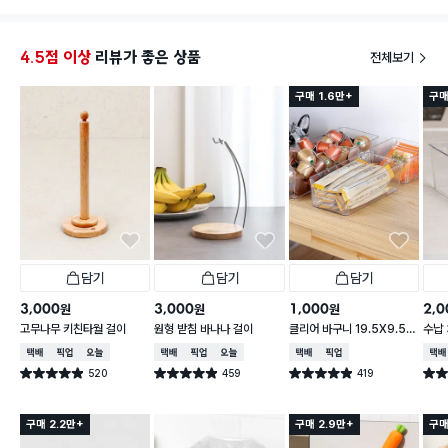
4.5점 이상
리뷰가 좋은 상품
전체보기
구매 1.6만+
구매
담기
담기
담기
3,000
3,000
1,000
2,0
원
원
원
고무나무 키친타월 걸이
원형 받침 바나나 걸이
클리어 바구니 19.5X9.5X
수납 
6.2cm
택배배송
매장픽업
오늘배송
택배배송
매장픽업
오늘배송
택배배송
매장픽업
택배
520
459
419
별점 4.9점
별점 4.9점
별점 4.9점
별점 
건 작성
건 작성
건 작성
구매 2.2만+
구매 2.9만+
구매