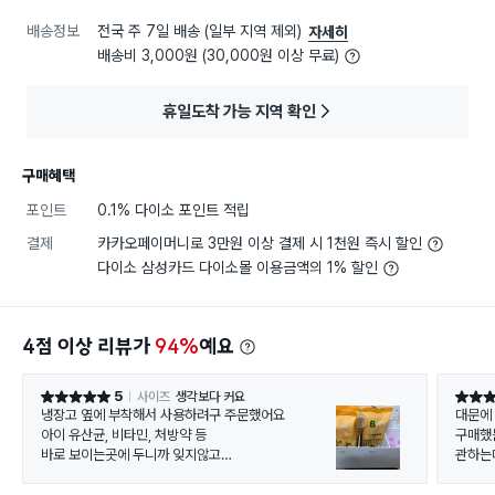
배송정보
전국 주 7일 배송 (일부 지역 제외)
자세히
배송비 3,000원 (30,000원 이상 무료)
휴일도착 가능 지역 확인
구매혜택
포인트
0.1% 다이소 포인트 적립
결제
카카오페이머니로 3만원 이상 결제 시 1천원 즉시 할인
다이소 삼성카드 다이소몰 이용금액의 1% 할인
4점 이상 리뷰가
94%
예요
5
사이즈
생각보다 커요
별점 5점
별점 5
냉장고 옆에 부착해서 사용하려구 주문했어요
대문에 
아이 유산균, 비타민, 처방약 등
구매했
바로 보이는곳에 두니까 잊지않고
관하는
챙길수있어서 좋아요