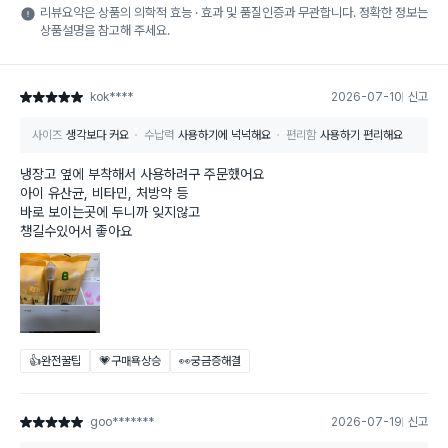
리뷰요약은 상품의 의학적 효능 · 효과 및 품질인증과 무관합니다. 정확한 정보는
상품설명을 참고해 주세요.
kok****
2026-07-10
신고
별점 5점
사이즈
생각보다 커요
수납력
사용하기에 넉넉해요
편리함
사용하기 편리해요
냉장고 옆에 부착해서 사용하려구 주문했어요
아이 유산균, 비타민, 처방약 등
바로 보이는곳에 두니까 잊지않고
챙길수있어서 좋아요
👍완전꿀팁
💗구매욕상승
👀궁금증해결
goo*******
2026-07-19
신고
별점 5점