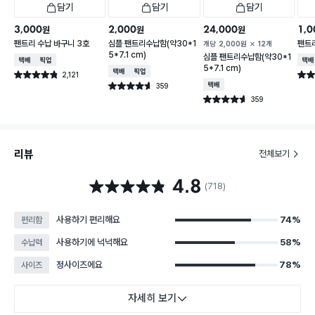
담기
담기
담기
3,000
2,000
24,000
1,0
원
원
원
팬트리 수납 바구니 3호
심플 팬트리수납함(약30*1
팬트리
개당
2,000
원
12개
5*7.1 cm)
심플 팬트리수납함(약30*1
택배배송
매장픽업
택배
5*7.1 cm)
택배배송
매장픽업
2,121
별점 4.8점
별점 
건 작성
359
택배배송
별점 4.6점
건 작성
359
별점 4.6점
건 작성
리뷰
전체보기
4.8
별점 4.8점
(718)
사용하기 편리해요
74%
편리함
사용하기에 넉넉해요
58%
수납력
정사이즈에요
78%
사이즈
자세히 보기