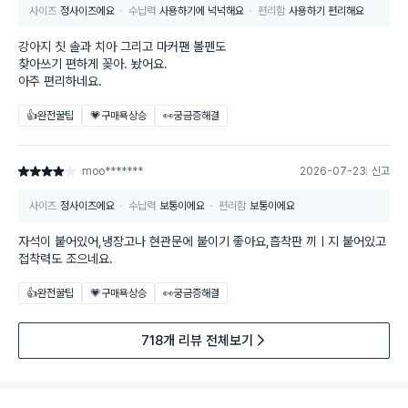
사이즈
정사이즈에요
수납력
사용하기에 넉넉해요
편리함
사용하기 편리해요
강아지 칫 솔과 치아 그리고 마커팬 볼펜도
찾아쓰기 편하게 꽂아. 놨어요.
아주 편리하네요.
👍완전꿀팁
💗구매욕상승
👀궁금증해결
moo*******
2026-07-23
신고
별점 4점
사이즈
정사이즈에요
수납력
보통이에요
편리함
보통이에요
자석이 붙어있어,냉장고나 현관문에 붙이기 좋아요,흡착판 끼ㅣ지 붙어있고
접착력도 조으네요.
👍완전꿀팁
💗구매욕상승
👀궁금증해결
718개 리뷰 전체보기