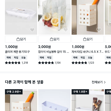
담기
담기
담기
1,000
2,000
1,000
5,0
원
원
원
클리어 계란 용기10구
접이식 비닐봉투 걸이 15 X
자석 타입 바구니 6.5 X 7.
우드 
16.5 cm
5 X 10 cm
택배배송
매장픽업
오늘배송
택배배송
매장픽업
택배배송
매장픽업
오늘배송
택배
1,218
1,154
1,123
별점 4.8점
별점 4.8점
별점 4.8점
별점 
건 작성
건 작성
건 작성
다른 고객이 함께 본 상품
전체보기
구매 2.9만+
구매 1.8만+
구매