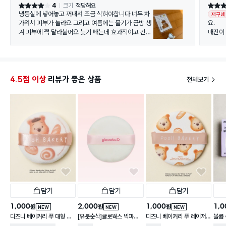
4
크기
적당해요
별점 4점
별점 5
냉동실에 넣어놓고 꺼내서 조금 식혀야합니다 너무 차
재구매
가워서 피부가 놀라요 그리고 여름에는 물기가 금방 생
요.
겨 피부에 쩍 달라붙어요 붓기 빼는데 효과적이고 간지
매진이
러움증에도 아주 좋아요
어요. 
양쪽 볼
좋아요.
4.5점 이상
리뷰가 좋은 상품
전체보기
담기
담기
담기
1,000
2,000
1,000
1,0
원
원
원
NEW
NEW
NEW
디즈니 베이커리 푸 대형 극
[유분순삭]글로웍스 빅파우
디즈니 베이커리 푸 레이저
볼륨
세사 퍼프 1개입
더 퍼프
타공 에어 퍼프 1개입