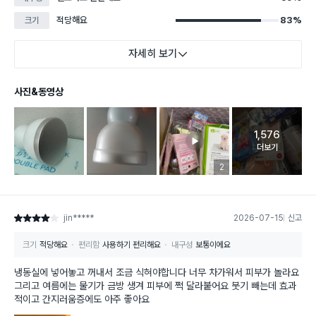
적당해요
83%
크기
자세히 보기
사진&동영상
1,576
고객 리뷰 
더보기
리뷰 이미지 등록 개수
2
jin*****
2026-07-15
신고
별점 4점
크기
적당해요
편리함
사용하기 편리해요
내구성
보통이에요
냉동실에 넣어놓고 꺼내서 조금 식혀야합니다 너무 차가워서 피부가 놀라요
그리고 여름에는 물기가 금방 생겨 피부에 쩍 달라붙어요 붓기 빼는데 효과
적이고 간지러움증에도 아주 좋아요