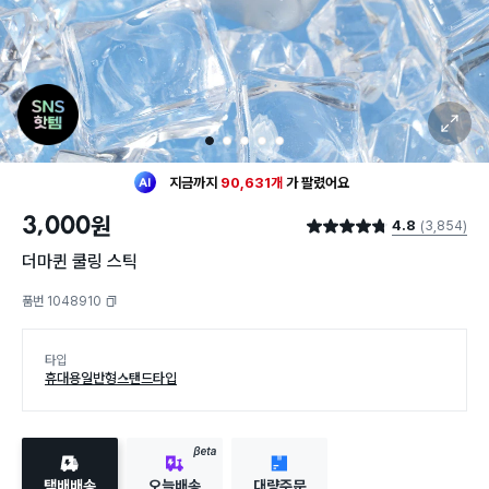
확대 보기
1
2
3
4
5
최근 한달
1,858명
이
구매했어요
지금까지
90,631개
가
팔렸어요
20대 여성
이 가장 많이
구매했어요
3,000
원
4.8
(3,854)
최근 한달
1,858명
이
구매했어요
별점 4.8점
지금까지
90,631개
가
팔렸어요
더마퀸 쿨링 스틱
20대 여성
이 가장 많이
구매했어요
품번 1048910
복사하기
타입
휴대용
일반형
스탠드타입
BETA
택배배송
오늘배송
대량주문