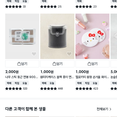
택배배송
매장픽업
오늘배송
택배배송
택배배송
택배
33
25
23
별점 5.0점
별점 5.0점
별점 5.0점
별점 
건 작성
건 작성
건 작성
담기
담기
담기
2,000
1,000
1,000
5,0
원
원
원
나무 스틱 둥근 면봉 900개
원터치케이스 블랙 종이 면
헬로키티 원형 손거울 화이
논슬립
입
봉 200P
트
택배배송
매장픽업
오늘배송
택배배송
오늘배송
택배배송
매장픽업
오늘배송
택배
533
448
423
별점 4.9점
별점 4.9점
별점 4.9점
별점 
건 작성
건 작성
건 작성
다른 고객이 함께 본 상품
전체보기