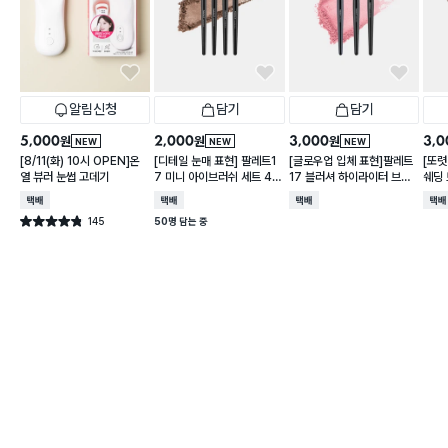
알림신청
담기
담기
5,000
2,000
3,000
3,0
원
원
원
NEW
NEW
NEW
[8/11(화) 10시 OPEN]온
[디테일 눈매 표현] 팔레트1
[글로우업 입체 표현]팔레트
[또렷
열 뷰러 눈썹 고데기
7 미니 아이브러쉬 세트 4개
17 블러셔 하이라이터 브러
쉐딩 
입
쉬 세트 3개입
택배배송
택배배송
택배배송
택배
145
50명 담는 중
별점 4.8점
건 작성