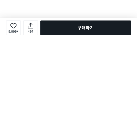
구매하기
9,999+
497
로그인
온라인 다이소몰 1599-2211
온라인 다이소몰
다이소 매장 1522-4400
다이소 매장
평일 09:00 ~ 18:00
평일 09:00 ~ 18:00
주문조회
매장 상품 찾기
취소/교환/반품 신청
매장 위치 찾기
공지사항
1:1 문의
FAQ
고객센터
1:1 문의
제휴문의
앱 장애/신고