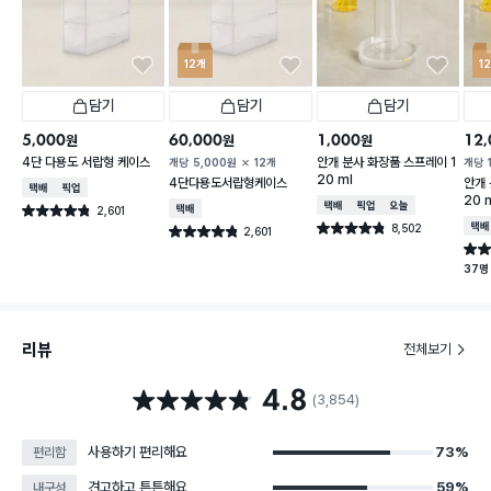
12개
1
담기
담기
담기
5,000
60,000
1,000
12,
원
원
원
4단 다용도 서랍형 케이스
안개 분사 화장품 스프레이 1
개당
5,000
원
12개
개당
20 ml
4단다용도서랍형케이스
안개 
택배배송
매장픽업
20 
택배배송
매장픽업
오늘배송
2,601
택배배송
별점 4.8점
건 작성
8,502
택배
별점 4.8점
2,601
별점 4.8점
건 작성
건 작성
별점 
37명
리뷰
전체보기
4.8
별점 4.8점
(3,854)
사용하기 편리해요
73%
편리함
견고하고 튼튼해요
59%
내구성