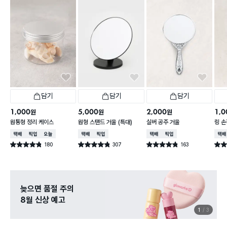
담기
담기
담기
1,000
5,000
2,000
1,0
원
원
원
원통형 정리 케이스
원형 스탠드 거울 (특대)
실버 공주 거울
링 손
택배배송
매장픽업
오늘배송
택배배송
매장픽업
택배배송
매장픽업
택배
180
307
163
별점 4.8점
별점 4.8점
별점 4.8점
별점 
건 작성
건 작성
건 작성
늦으면 품절 주의
8월 신상 예고
1
3