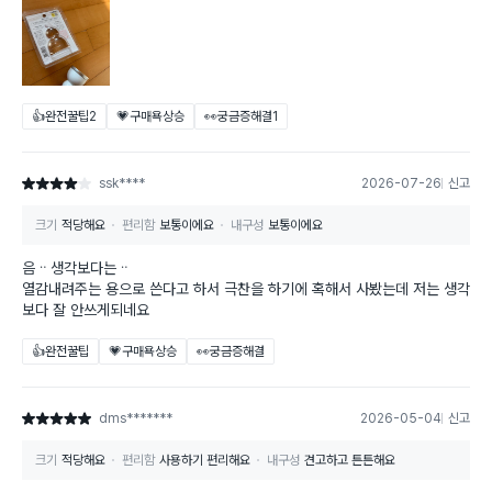
👍완전꿀팁
2
💗구매욕상승
👀궁금증해결
1
ssk****
2026-07-26
신고
별점 4점
크기
적당해요
편리함
보통이에요
내구성
보통이에요
음ᆢ생각보다는ᆢ
열감내려주는 용으로 쓴다고 하서 극찬을 하기에 혹해서 사봤는데 저는 생각
보다 잘 안쓰게되네요
👍완전꿀팁
💗구매욕상승
👀궁금증해결
dms*******
2026-05-04
신고
별점 5점
크기
적당해요
편리함
사용하기 편리해요
내구성
견고하고 튼튼해요