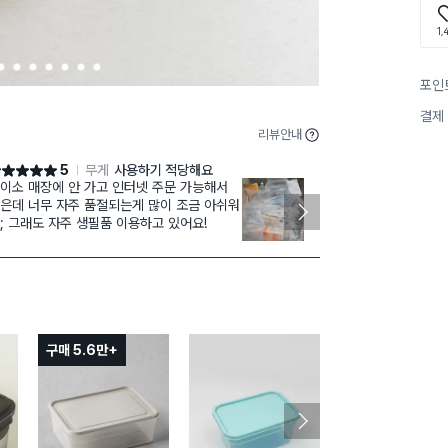
1,
2
3
4
5
6
7
8
포인
결제
리뷰안내
5
무게
사용하기 적당해요
점 5점
별점 5점
이소 매장에 안 가고 인터넷 주문 가능해서
에어캡 포장으로
은데 너무 자주 품절되는게 많이 조금 아쉬워
; 그래도 자주 생필품 이용하고 있어요!
티슈케이스와의
컬러는 제품설
가 있는 유광
겉면 하단은 유
내부는 뚜껑 
처리 돼있습니
프린트 돼있습
구매 5.6만+
구매 1.5만+
현관 소금 두는
이 용도로 쓰시
잘 닦아 소금 