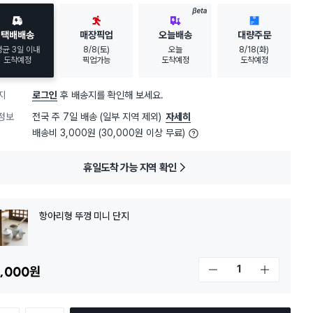
BETA
택배배송
매장픽업
오늘배송
대량주문
평균 3일 이내
8/8(토)
오늘
8/18(화)
도착예정
픽업가능
도착예정
도착예정
지
로그인
후 배송지를 확인해 보세요.
정보
전국 주 7일 배송 (일부 지역 제외)
자세히
배송비 3,000원 (30,000원 이상 무료)
휴일도착 가능 지역 확인
항아리형 뚜껑 미니 단지
,000
원
개수 감소
개수 증가