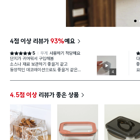
1
4점 이상 리뷰가
93%
예요
5
무게
사용하기 적당해요
별점 5점
별
단지가 귀여워서 구입해봄
다
소스나 재료 보관하기 좋을거 같고
좋
동양적인 데코레이션으로도 좋을거 같은
요
4
귀여운 단지임
퀄리티 괜찮음
4.5점 이상
리뷰가 좋은 상품