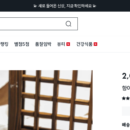
💫 새로 들어온 신상, 지금 확인하세요 💫
랭킹
별점5점
품절임박
뷰티
건강식품
2
항
별점 
배송