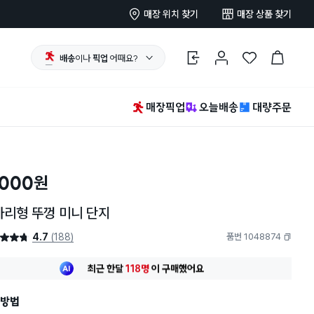
매장 위치 찾기
매장 상품 찾기
배송
이나
픽업
어때요?
로그인
마이페이지
찜 한 상품
장바구니
매장픽업
오늘배송
대량주문
,000
원
아리형 뚜껑 미니 단지
4.7
(188)
품번 1048874
4.7점
복사하기
최근 한달
118명
이
구매했어요
30대 여성
이 가장 많이
구매했어요
최근 한달
118명
이
구매했어요
방법
30대 여성
이 가장 많이
구매했어요