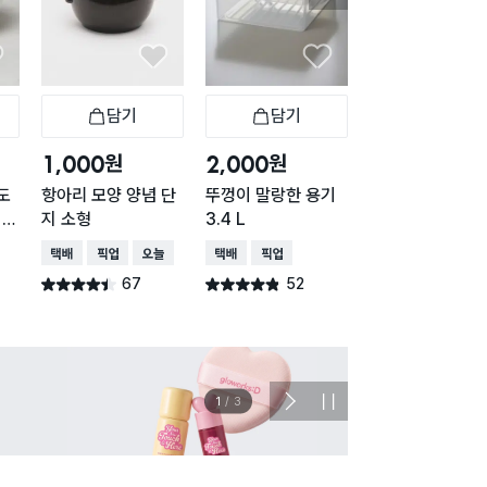
담기
담기
담기
바구니
장바구니
장바구니
장
원
원
원
1,000
2,000
1,000
도
항아리 모양 양념 단
뚜껑이 말랑한 용기
피자 보관 용기 4
 m
지 소형
3.4 L
ml
택배배송
매장픽업
오늘배송
택배배송
매장픽업
택배배송
매장픽업
오
67
52
566
별점 4.4점
별점 4.8점
별점 4.8점
건 작성
건 작성
건 작
이벤트
관심 
2
/
3
다
정
음
지
슬
라
이