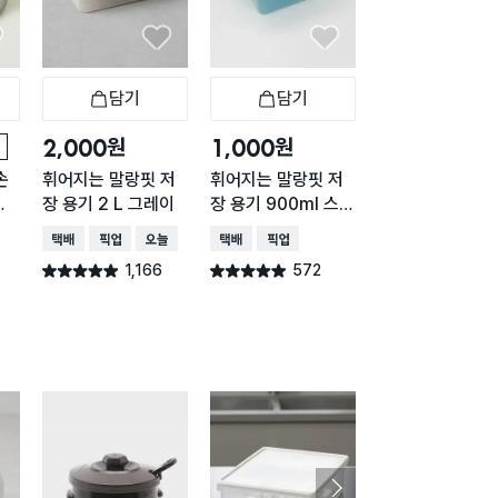
닫아서 남들 안
신발장이나 주방
리고 한 번씩 
할 때 쓰면 된
담기
담기
담기
바구니
장바구니
장바구니
장
원
원
원
2,000
1,000
2,000
손
휘어지는 말랑핏 저
휘어지는 말랑핏 저
내츄럴 직사각 손
통
장 용기 2 L 그레이
장 용기 900ml 스카
이형 1.5L
이블루
택배배송
매장픽업
오늘배송
택배배송
매장픽업
매장픽업
오늘배송
1,166
572
434
별점 4.9점
별점 4.9점
별점 4.9점
건 작성
건 작성
건 작
구매 1.4만+