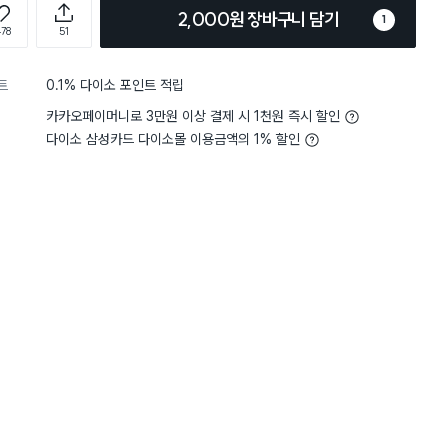
2,000원 장바구니 담기
1
478
51
트
0.1% 다이소 포인트 적립
카카오페이머니로 3만원 이상 결제 시 1천원 즉시 할인
다이소 삼성카드 다이소몰 이용금액의 1% 할인
5
무게
사용하기 적당해요
5
무게
사용
별점 5점
 파손 없이 잘 받았습니다.
MH에서 항아리디
재구매
에 들어서 찾아봤더니 이거
 투샷으로 크기 확인해 보시고,
뿐인데 꽤 비싸더라구요ㅠ 
5
명 사진과 같습니다. 살짝 푸른기
어서 아로마오일이나 남은 
백자색입니다.
저를 만들어 볼려고 구매했
약처리가 되어있지 않고, 제품
맞닿는 상단면 제외하고 전체 유약
다. 겉면 바닥에 메이드인 차이나
니다.
 용도로 샀습니다.
는 분들 위해 팁 드리면 항아리
넣고, 한지로 한 번 덮은 후 뚜껑