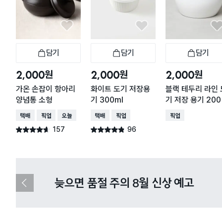
담기
담기
담기
장바구니
장바구니
장
원
원
원
2,000
2,000
2,000
가온 손잡이 항아리
화이트 도기 저장용
블랙 테두리 라인 
양념통 소형
기 300ml
기 저장 용기 200
l
택배배송
매장픽업
오늘배송
택배배송
매장픽업
매장픽업
157
96
별점 4.6점
별점 4.8점
건 작성
건 작성
다이소X카카오페이 8월 결제 혜택 
이
전
슬
라
이