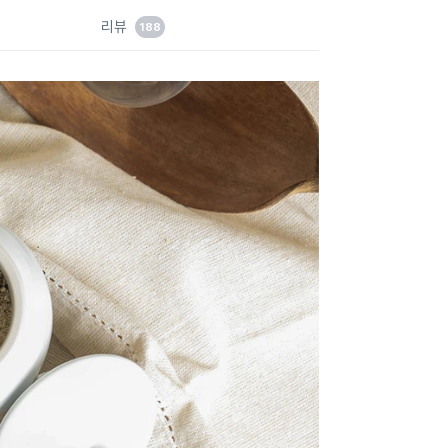
드
리뷰
188