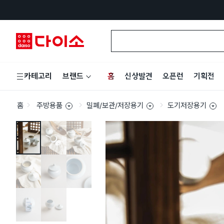
홈
신상발견
오픈런
기획전
카테고리
브랜드
홈
주방용품
밀폐/보관/저장용기
도기저장용기