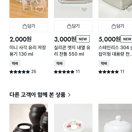
담기
담기
담기
장바구니
장바구니
장
원
원
원
2,000
3,000
5,000
NEW
NEW
미니 사각 유리 저장
실리콘 엣지 내열 유
스테인리스 304 
용기 130 ml
리 찬통 550 ml
잡이형 대용량 찬
2.2 L
택배배송
택배배송
택배배송
25
11
11
별점 5.0점
별점 5.0점
별점 5.0점
건 작성
건 작성
건 작성
다른 고객이 함께 본 상품